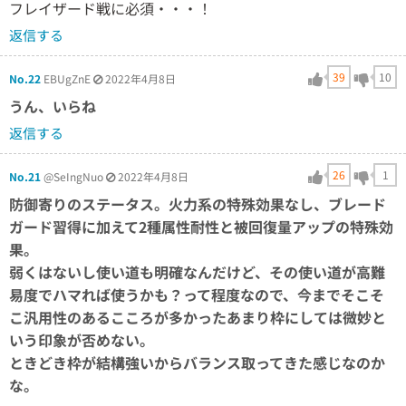
フレイザード戦に必須・・・！
返信する
39
10
No.22
EBUgZnE
2022年4月8日
うん、いらね
返信する
26
1
No.21
@SeIngNuo
2022年4月8日
防御寄りのステータス。火力系の特殊効果なし、ブレード
ガード習得に加えて2種属性耐性と被回復量アップの特殊効
果。
弱くはないし使い道も明確なんだけど、その使い道が高難
易度でハマれば使うかも？って程度なので、今までそこそ
こ汎用性のあるこころが多かったあまり枠にしては微妙と
いう印象が否めない。
ときどき枠が結構強いからバランス取ってきた感じなのか
な。