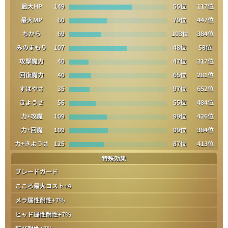
最大HP
149
55位
117位
最大MP
60
79位
447位
ちから
69
103位
384位
みのまもり
107
48位
58位
攻撃魔力
40
47位
317位
回復魔力
40
65位
281位
すばやさ
35
97位
652位
きようさ
56
55位
484位
力+攻魔
109
99位
426位
力+回魔
109
99位
384位
力+きようさ
125
87位
413位
特殊効果
ブレードガード
こころ最大コスト+4
メラ属性耐性+7%
ヒャド属性耐性+7%