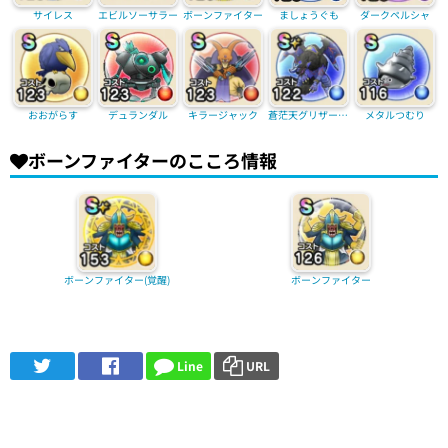
サイレス
エビルソーサラー
ボーンファイター
ましょうぐも
ダークペルシャ
おおがらす
デュランダル
キラージャック
蒼茫天グリザード(覚醒)
メタルつむり
ボーンファイターのこころ情報
ボーンファイター(覚醒)
ボーンファイター
Line
URL