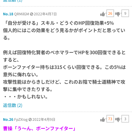
26
9
No.18
QRMilGM
2022年4月7日
「自分が受ける」スキル・どうぐのHP回復効果+5%
個人的にはこの効果をどう見るかがポイントだと思ってい
る。
例えば回復特化賢者のベホマラーでHPを300回復できると
すると、
ボーンファイター持ちは315くらい回復できる。この5%は
意外に侮れない。
攻撃性能はからきしだけど、これのお陰で騎士道精神で攻
撃に集中できたりする。
・・・かもしれない。
返信数 (2)
73
3
No.26
FpZXIog
2022年4月9日
曹操「う～ん、ボーンファイター」