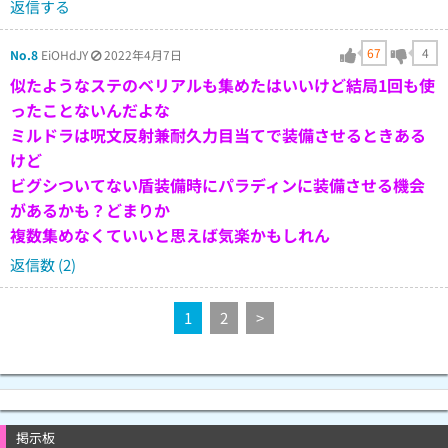
返信する
67
4
No.8
EiOHdJY
2022年4月7日
似たようなステのベリアルも集めたはいいけど結局1回も使
ったことないんだよな
ミルドラは呪文反射兼耐久力目当てで装備させるときある
けど
ビグシついてない盾装備時にパラディンに装備させる機会
があるかも？どまりか
複数集めなくていいと思えば気楽かもしれん
返信数 (2)
1
2
>
掲示板