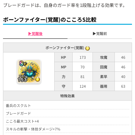
ブレードガードは、自身のガード率を1段階上げる効果です。
ボーンファイター(覚醒)のこころS比較
▶覚醒後
▶覚醒前
ボーンファイター(覚醒)
HP
173
攻魔
46
MP
70
回魔
46
力
81
素早
40
守
124
器用
63
特殊効果
番兵のスクルト
ブレードガード
こころ最大コスト+4
スキルの斬撃・体技ダメージ+7%