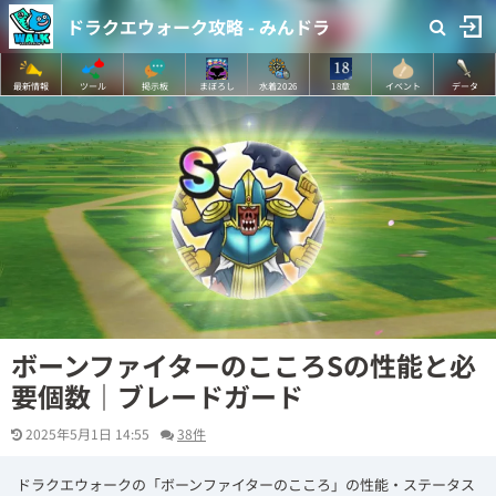
ドラクエウォーク攻略 - みんドラ
最新情報
ツール
掲示板
まぼろし
水着2026
18章
イベント
データ
ボーンファイターのこころSの性能と必
要個数｜ブレードガード
2025年5月1日 14:55
38件
ドラクエウォークの「ボーンファイターのこころ」の性能・ステータス