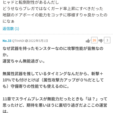
ヒャドと転倒耐性があるんだし
どうせならブレガではなくガード率上昇にすべきだった
地獄のドアボーイの能力をコッチに移植すりゃ良かったの
になぁ
返信数 (1)
26
3
No.33
QTVnhDI
2022年5月1日
なぜ武器を持ったモンスターなのに攻撃性能が皆無なの
か。
運営ちゃん無能過ぎぃ。
無属性武器を推しているタイミングなんだから、斬撃＋
10％でも付けとけば（属性攻撃力アップが０％だとして
も）守備寄りの性能でも使えるのに。
11章でスライムブレスが無能力だったときも「は？」って
思ったけど、期待を悪いほうに裏切り過ぎだよここの運営
は。