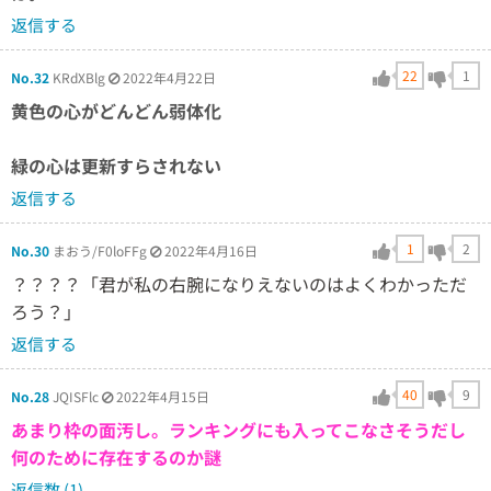
返信する
22
1
No.32
KRdXBlg
2022年4月22日
黄色の心がどんどん弱体化
緑の心は更新すらされない
返信する
1
2
No.30
まおう/F0loFFg
2022年4月16日
？？？？「君が私の右腕になりえないのはよくわかっただ
ろう？」
返信する
40
9
No.28
JQISFlc
2022年4月15日
あまり枠の面汚し。ランキングにも入ってこなさそうだし
何のために存在するのか謎
返信数 (1)