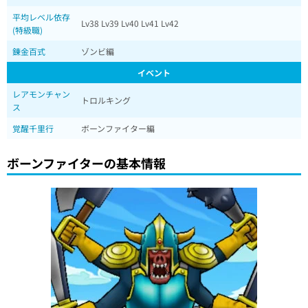
平均レベル依存
Lv38 Lv39 Lv40 Lv41 Lv42
(特級職)
錬金百式
ゾンビ編
イベント
レアモンチャン
トロルキング
ス
覚醒千里行
ボーンファイター編
ボーンファイターの基本情報