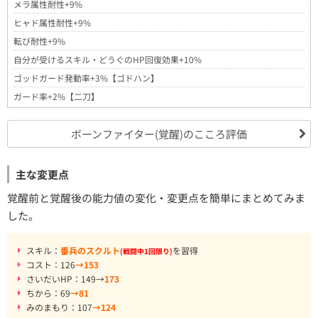
メラ属性耐性+9%
ヒャド属性耐性+9%
転び耐性+9%
自分が受けるスキル・どうぐのHP回復効果+10%
ゴッドガード発動率+3%【ゴドハン】
ガード率+2%【二刀】
ボーンファイター(覚醒)のこころ評価
主な変更点
覚醒前と覚醒後の能力値の変化・変更点を簡単にまとめてみま
した。
スキル：
番兵のスクルト
を習得
(戦闘中1回限り)
コスト：126
→153
さいだいHP：149→
173
ちから：69
→81
みのまもり：107
→124