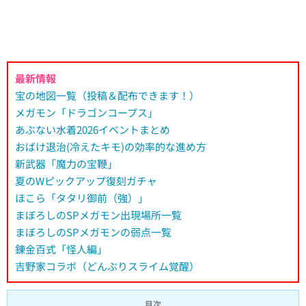
最新情報
宝の地図一覧（投稿＆配布できます！）
メガモン「ドラゴンコープス」
あぶない水着2026イベントまとめ
おばけ退治(冷えたキモ)の効率的な進め方
新武器「魔力の宝鞭」
夏のWピックアップ復刻ガチャ
ほこら「タタリ御前（強）」
まぼろしのSPメガモン出現場所一覧
まぼろしのSPメガモンの弱点一覧
錬金百式「怪人編」
吉野家コラボ（どんぶりスライム覚醒）
目次