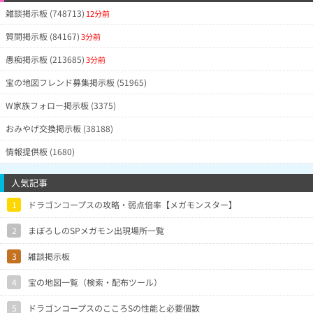
雑談掲示板 (748713)
12分前
質問掲示板 (84167)
3分前
愚痴掲示板 (213685)
3分前
宝の地図フレンド募集掲示板 (51965)
W家族フォロー掲示板 (3375)
おみやげ交換掲示板 (38188)
情報提供板 (1680)
人気記事
1
ドラゴンコープスの攻略・弱点倍率【メガモンスター】
2
まぼろしのSPメガモン出現場所一覧
3
雑談掲示板
4
宝の地図一覧（検索・配布ツール）
5
ドラゴンコープスのこころSの性能と必要個数