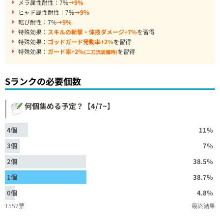
メラ属性耐性：7%
→9%
ヒャド属性耐性：7%
→9%
転び耐性：7%
→9%
特殊効果：
スキルの斬撃・体技ダメージ+7%
を習得
特殊効果：
ゴッドガード発動率+2%
を習得
特殊効果：
ガード率+2%
を習得
(二刀流装備時)
Sランクの必要個数
何個集める予定？【4/7~】
4個
11%
3個
7%
2個
38.5%
1個
38.7%
0個
4.8%
1552票
最終結果