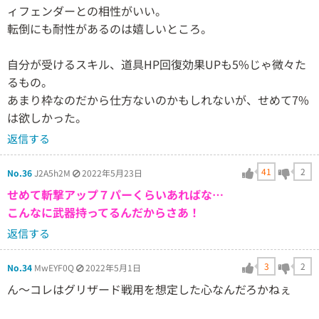
ィフェンダーとの相性がいい。
転倒にも耐性があるのは嬉しいところ。
自分が受けるスキル、道具HP回復効果UPも5%じゃ微々た
るもの。
あまり枠なのだから仕方ないのかもしれないが、せめて7%
は欲しかった。
返信する
41
2
No.36
J2A5h2M
2022年5月23日
せめて斬撃アップ７パーくらいあればな…
こんなに武器持ってるんだからさあ！
返信する
3
2
No.34
MwEYF0Q
2022年5月1日
ん～コレはグリザード戦用を想定した心なんだろかねぇ