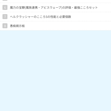
6
魔力の宝鞭(魔族連携・アビスウェーブ)の評価・最強こころセット
7
ヘルクラッシャーのこころSの性能と必要個数
8
愚痴掲示板