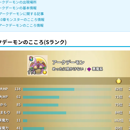
ークデーモンの出現場所
ークデーモンの基本情報
アークデーモンに関する記事
10章モンスターのこころ情報
アークデーモンのこころ情報
クデーモンのこころ(Sランク)
アークデーモン
めったに見かけない
/
悪魔系
大HP
134
82位
大MP
62
71位
から
85
75位
まもり
88
84位
撃魔力
11
182位
復魔力
41
60位