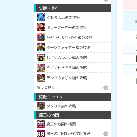
覚醒千里行
くもの大王編の攻略
キラーアーマー編の攻略
ｱｰｸﾃﾞｰﾓﾝ＆ﾜｲﾄｷﾝｸﾞ編の攻略
ボーンファイター編の攻略
じごくのつかい編の攻略
うごくせきぞう編の攻略
ランプのまじん編の攻略
もっと見る
10
強敵モンスター
タタリ御前の攻略
魔王の地図
魔王の地図の概要
魔王の地図(Lv99)攻略情報
10