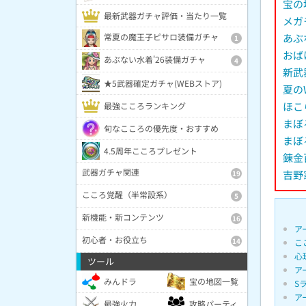
宝の
最新武器ガチャ評価・当たり一覧
メガ
あぶ
常夏の魔王子ピサロ装備ガチャ
1
おば
あぶない水着'26装備ガチャ
4
新武
★5武器確定ガチャ(WEBストア)
夏の
ほこ
最強こころランキング
まぼ
旬なこころの優先度・おすすめ
まぼ
4.5周年こころプレゼント
錬金
武器ガチャ関連
吉野
19
こころ覚醒（半常設系）
5
新機能・新コンテンツ
16
ア
初心者・お役立ち
14
こ
心
ツール
ア
みんドラ
宝の地図一覧
S
ア
最強火力
攻略パーティ