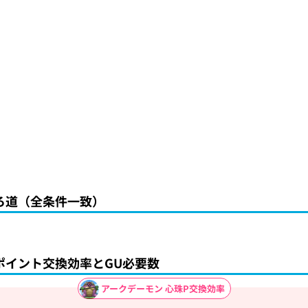
ろ道（全条件一致）
ポイント交換効率とGU必要数
アークデーモン 心珠P交換効率