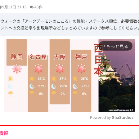
年9月11日 21:16
43件
エウォークの「アークデーモンのこころ」の性能・ステータス順位、必要個数
イントへの交換効率や出現場所などもまとめていますので参考にしてください
もっと見る
arrow_forward_ios
Powered by 
GliaStudios
情報
M