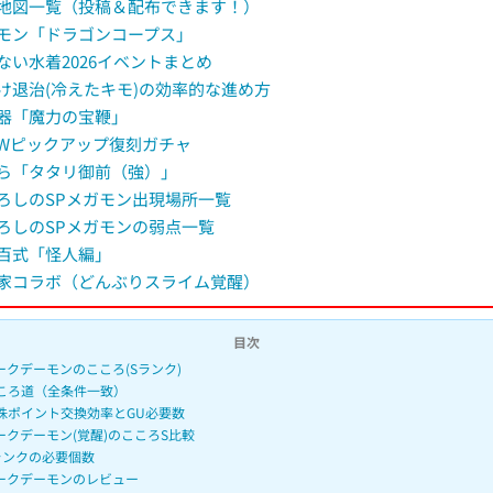
地図一覧（投稿＆配布できます！）
u
モン「ドラゴンコープス」
t
ない水着2026イベントまとめ
e
け退治(冷えたキモ)の効率的な進め方
器「魔力の宝鞭」
Wピックアップ復刻ガチャ
ら「タタリ御前（強）」
ろしのSPメガモン出現場所一覧
ろしのSPメガモンの弱点一覧
百式「怪人編」
家コラボ（どんぶりスライム覚醒）
目次
ークデーモンのこころ(Sランク)
ころ道（全条件一致）
珠ポイント交換効率とGU必要数
ークデーモン(覚醒)のこころS比較
ランクの必要個数
ークデーモンのレビュー