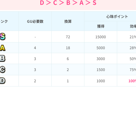
D ＞ C ＞ B ＞ A ＞ S
心珠ポイント
ランク
GU必要数
換算
獲得
効
-
72
15000
21
4
18
5000
28
3
6
3000
50
3
2
1500
75
2
1
1000
100