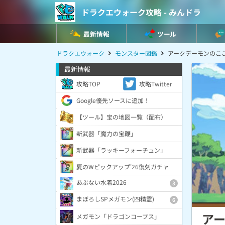
ドラクエウォーク攻略 - みんドラ
最新情報
ツール
ドラクエウォーク
モンスター図鑑
アークデーモンのこ
最新情報
攻略TOP
攻略Twitter
Google優先ソースに追加！
【ツール】宝の地図一覧（配布）
新武器「魔力の宝鞭」
新武器「ラッキーフォーチュン」
夏のWピックアップ'26復刻ガチャ
あぶない水着2026
3
まぼろしSPメガモン(四精霊)
6
ア
メガモン「ドラゴンコープス」