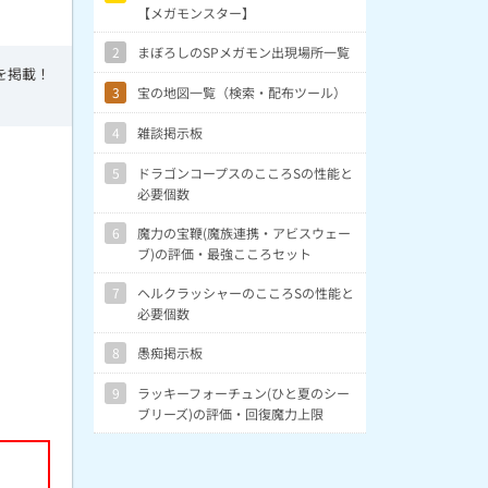
【メガモンスター】
2
まぼろしのSPメガモン出現場所一覧
を掲載！
3
宝の地図一覧（検索・配布ツール）
。
4
雑談掲示板
5
ドラゴンコープスのこころSの性能と
必要個数
6
魔力の宝鞭(魔族連携・アビスウェー
ブ)の評価・最強こころセット
7
ヘルクラッシャーのこころSの性能と
必要個数
8
愚痴掲示板
9
ラッキーフォーチュン(ひと夏のシー
ブリーズ)の評価・回復魔力上限