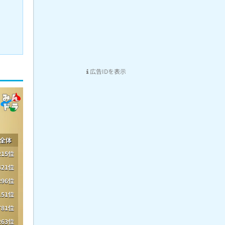
広告IDを表示
全体
215位
421位
296位
151位
781位
263位