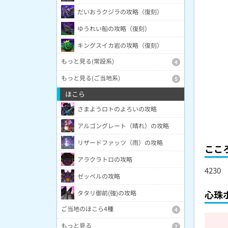
だいおうクジラの攻略（復刻）
ゆうれい船の攻略（復刻）
キングスイカ岩の攻略（復刻）
もっと見る(常設系)
4
もっと見る(ご当地系)
5
ほこら
さまようロトのよろいの攻略
アルゴングレート（晴れ）の攻略
リザードファッツ（雨）の攻略
ここ
アラクラトロの攻略
4230
ゼッペルの攻略
心珠
タタリ御前(強)の攻略
ご当地のほこら4種
4
もっと見る
7