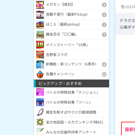
メガモン【復刻】
3
2025
覚醒千里行（最新Pickup）
8
ドラク
ほこら（最新pickup）
7
心珠ポ
錬金百式「〇〇編」
7
メインストーリー「18章」
吉野家コラボ
新機能・新コンテンツ（6周年）
4
各種キャンペーン
12
ピックアップ・おすすめ
バトルの特殊効果「テンション」
バトルの特殊効果「ゾーン」
確定先制すばやさと行動順調整
宝の地図版・火力ランキング(特85)
最新
みんなの武器所持率アンケート