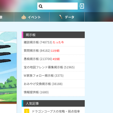
8章
イベント
データ
掲示板
雑談掲示板 (748753)
たった今
質問掲示板 (84182)
11分前
愚痴掲示板 (213700)
4分前
宝の地図フレンド募集掲示板 (51965)
W家族フォロー掲示板 (3375)
おみやげ交換掲示板 (38188)
情報提供板 (1680)
人気記事
1
ドラゴンコープスの攻略・弱点倍率