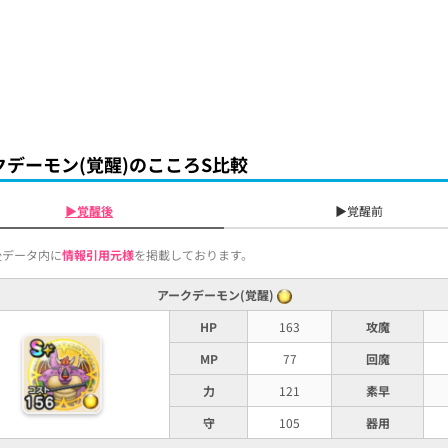
クデーモン(覚醒)のこころS比較
▶覚醒後
▶覚醒前
後データ内に
情報引用元様
を掲載しております。
アークデーモン(覚醒)
HP
163
攻魔
MP
77
回魔
力
121
素早
守
105
器用