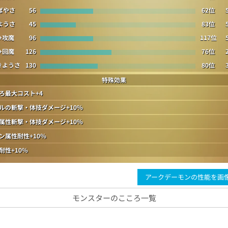
ばやさ
56
62位
ようさ
45
83位
+攻魔
96
117位
+回魔
126
76位
きようさ
130
80位
特殊効果
ろ最大コスト+4
ルの斬撃・体技ダメージ+10％
属性斬撃・体技ダメージ+10％
ン属性耐性+10％
耐性+10％
アークデーモンの性能を画
モンスターのこころ一覧