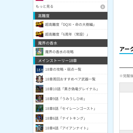
もっと見る
8
高難度
超高難度「DQⅪ・命の大樹編」
超高難度「6周年（常設）」
魔界の香水
アー
魔界の香水の攻略
メインストーリー18章
18章の攻略・弱点一覧
※覚醒
18章周回おすすめペア武器一覧
18章10話「黒き偽竜グレイナル」
18章9話「うみうしひめ」
18章8話「セイレーンゴースト」
18章6話「ナイトキング」
18章4話「アイアンナイト」