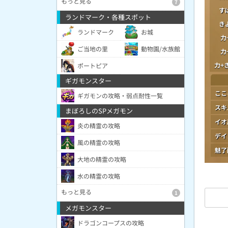
もっと見る
7
す
ランドマーク・各種スポット
き
ランドマーク
お城
力
ご当地の里
動物園/水族館
力
力+
ポートピア
ギガモンスター
ここ
ギガモンの攻略・弱点耐性一覧
スキ
まぼろしのSPメガモン
イオ
炎の精霊の攻略
デイ
風の精霊の攻略
魅了
大地の精霊の攻略
水の精霊の攻略
もっと見る
1
メガモンスター
ドラゴンコープスの攻略