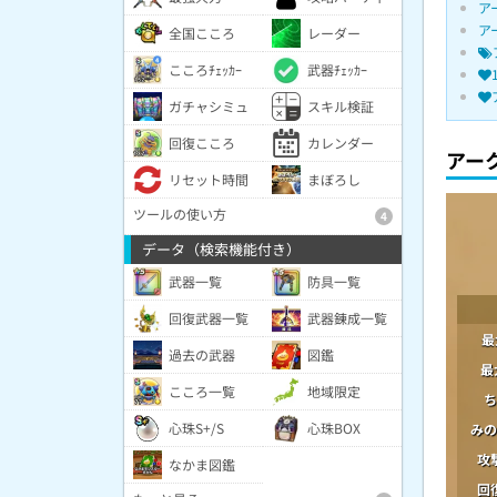
ア
ア
全国こころ
レーダー
こころﾁｪｯｶｰ
武器ﾁｪｯｶｰ
ガチャシミュ
スキル検証
回復こころ
カレンダー
アー
リセット時間
まぼろし
ツールの使い方
4
データ（検索機能付き）
武器一覧
防具一覧
回復武器一覧
武器錬成一覧
最
過去の武器
図鑑
最
こころ一覧
地域限定
ち
心珠S+/S
心珠BOX
みの
攻
なかま図鑑
回