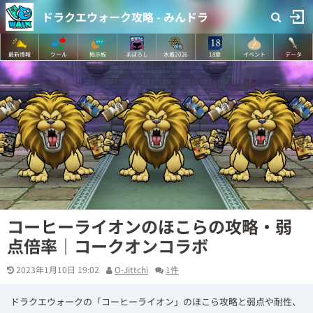
ドラクエウォーク攻略 - みんドラ
最新情報
ツール
掲示板
まぼろし
水着2026
18章
イベント
データ
コーヒーライオンのほこらの攻略・弱
点倍率｜コークオンコラボ
2023年1月10日 19:02
O-Jittchi
1件
ドラクエウォークの「コーヒーライオン」のほこら攻略と弱点や耐性、