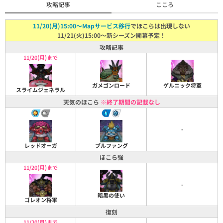
攻略記事
こころ
11/20(月)15:00～Mapサービス移行
でほこらは出現しない
11/21(火)15:00～新シーズン開幕予定！
攻略記事
11/20(月)まで
ガメゴンロード
ゲルニック将軍
スライムジェネラル
天気のほこら
※終了期間の記載なし
-
レッドオーガ
ブルファング
ほこら強
11/20(月)まで
-
暗黒の使い
ゴレオン将軍
復刻
11/20(月)まで