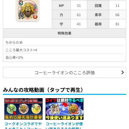
MP
31
回魔
11
力
61
素早
66
守
41
器用
81
特殊効果
ちからため
こころ最大コスト+4
会心率+3％
コーヒーライオンのこころ評価
みんなの攻略動画（タップで再生）
コークオンコラボでや
コーヒーライオンが使
るべきこと！コーヒー
い所ありそうな性能し