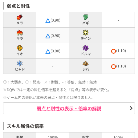
弱点と耐性
(0.90)
-
メラ
バギ
(0.90)
-
ギラ
デイン
(1.10)
(0.90)
イオ
ドルマ
(1.10)
-
ヒャド
ジバ
◎：大弱点、◯：弱点、×：耐性、-：等倍、無効：無効
※DQWでは一定の属性倍率を超えると「弱点」等の表示が変化。
※ゲーム内の表記が本来の弱点・耐性とは限りません。
弱点と耐性の表示・倍率の解説
スキル属性の倍率
斬撃
100％
呪文
100％