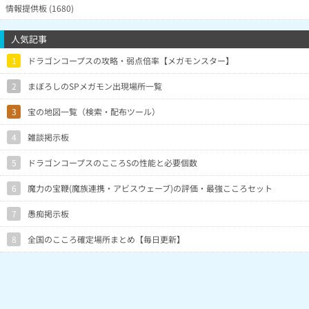
情報提供板 (1680)
人気記事
1
ドラゴンコープスの攻略・弱点倍率【メガモンスター】
2
まぼろしのSPメガモン出現場所一覧
3
宝の地図一覧（検索・配布ツール）
4
雑談掲示板
5
ドラゴンコープスのこころSの性能と必要個数
6
魔力の宝鞭(魔族連携・アビスウェーブ)の評価・最強こころセット
7
愚痴掲示板
8
全国のこころ確定場所まとめ【毎日更新】