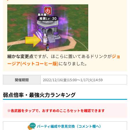
細かな変更点
ですが、ほこらに置いてあるドリンクが
ジョ
ージア(ペットコーヒー版)
になりました。
開催期間
2022/12/16(金)15:00～1/17(火)14:59
弱点倍率・最強火力ランキング
※各武器をタップで、おすすめのこころセットを確認できます
パーティ編成や意見交換（コメント欄へ）