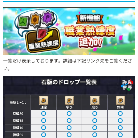
一覧だけ表示しております。詳細は下記リンク先をご覧くださ
い。
石版のドロップ一覧表
推奨レベル
通常
学び
磨き
修練
特級80
特級75
特級70
特級65