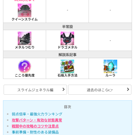
-
-
クイーンスライム
半常設
-
メタルつむり
ドラゴメタル
解説系記事
こころ優先度
石板入手方法
ルーラ
スライムジェネラル編
過去のほこら👉
目次
弱点倍率・最強火力ランキング
攻撃パターン・有効な状態異常
戦闘中の攻略のコツや注意点
事前準備・耐性のある装備品