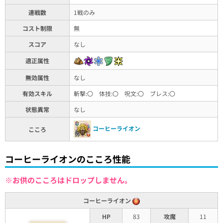
連戦数
1戦のみ
コスト制限
無
スコア
なし
適正属性
無効属性
なし
有効スキル
斬撃:〇 体技:〇 呪文:〇 ブレス:〇
状態異常
なし
コーヒーライオン
こころ
コーヒーライオンのこころ性能
※お供のこころはドロップしません。
コーヒーライオン
HP
83
攻魔
11