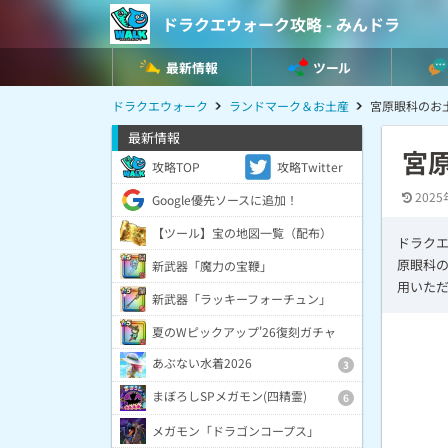
ドラクエウォーク攻略 - みんドラ
最新情報
ツール
ドラクエウォーク
ランドマーク＆お土産
宮原眼科のお
最新情報
宮
攻略TOP
攻略Twitter
2025
Google優先ソースに追加！
【ツール】宝の地図一覧（配布）
ドラク
原眼科の
新武器「魔力の宝鞭」
用いた
新武器「ラッキーフォーチュン」
夏のWピックアップ'26復刻ガチャ
あぶない水着2026
3
まぼろしSPメガモン(四精霊)
6
メガモン「ドラゴンコープス」