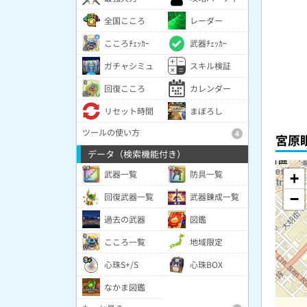
全国こころ
レーダー
こころﾁｪｯｶｰ
武器ﾁｪｯｶｰ
ガチャシミュ
スキル検証
回復こころ
カレンダー
リセット時間
まぼろし
ツールの使い方
4
宮原眼
データ（検索機能付き）
武器一覧
防具一覧
+
回復武器一覧
武器錬成一覧
−
過去の武器
図鑑
こころ一覧
地域限定
心珠S+/S
心珠BOX
なかま図鑑