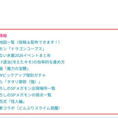
.
1
8
%
情報
地図一覧（投稿＆配布できます！）
モン「ドラゴンコープス」
ない水着2026イベントまとめ
け退治(冷えたキモ)の効率的な進め方
器「魔力の宝鞭」
Wピックアップ復刻ガチャ
ら「タタリ御前（強）」
ろしのSPメガモン出現場所一覧
ろしのSPメガモンの弱点一覧
百式「怪人編」
家コラボ（どんぶりスライム覚醒）