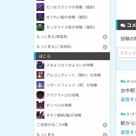
だいおうクジラの攻略（復刻）
ゆうれい船の攻略（復刻）
コメ
キングスイカ岩の攻略（復刻）
もっと見る(常設系)
4
投稿の
もっと見る(ご当地系)
5
ほこら
さまようロトのよろいの攻略
アルゴングレート（晴れ）の攻略
No.2
tom
リザードファッツ（雨）の攻略
台中駅
アラクラトロの攻略
返信す
ゼッペルの攻略
No.1
Iま
タタリ御前(強)の攻略
駅から
ご当地のほこら4種
4
返信す
もっと見る
7