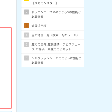
【メガモンスター】
2
ドラゴンコープスのこころSの性能と
必要個数
3
雑談掲示板
4
宝の地図一覧（検索・配布ツール）
5
魔力の宝鞭(魔族連携・アビスウェー
ブ)の評価・最強こころセット
6
ヘルクラッシャーのこころSの性能と
必要個数