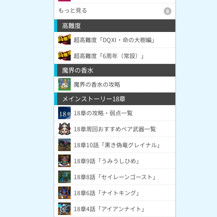
もっと見る
8
高難度
超高難度「DQⅪ・命の大樹編」
超高難度「6周年（常設）」
魔界の香水
魔界の香水の攻略
メインストーリー18章
18章の攻略・弱点一覧
18章周回おすすめペア武器一覧
18章10話「黒き偽竜グレイナル」
18章9話「うみうしひめ」
18章8話「セイレーンゴースト」
18章6話「ナイトキング」
18章4話「アイアンナイト」