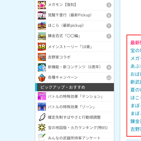
メガモン【復刻】
3
覚醒千里行（最新Pickup）
8
ほこら（最新pickup）
7
錬金百式「〇〇編」
7
最新
メインストーリー「18章」
宝の
吉野家コラボ
メガ
あぶ
新機能・新コンテンツ（6周年）
4
おば
各種キャンペーン
12
新武
ピックアップ・おすすめ
夏の
バトルの特殊効果「テンション」
ほこ
まぼ
バトルの特殊効果「ゾーン」
まぼ
確定先制すばやさと行動順調整
錬金
宝の地図版・火力ランキング(特85)
吉野
みんなの武器所持率アンケート