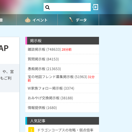
8章
イベント
データ
掲示板
AP
雑談掲示板 (748633)
28分前
質問掲示板 (84153)
愚痴掲示板 (213653)
」や、宮
宝の地図フレンド募集掲示板 (51963)
31分
にもご利
前
W家族フォロー掲示板 (3374)
おみやげ交換掲示板 (38188)
情報提供板 (1680)
人気記事
1
ドラゴンコープスの攻略・弱点倍率