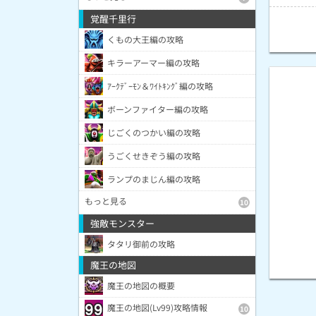
覚醒千里行
くもの大王編の攻略
キラーアーマー編の攻略
ｱｰｸﾃﾞｰﾓﾝ＆ﾜｲﾄｷﾝｸﾞ編の攻略
ボーンファイター編の攻略
じごくのつかい編の攻略
うごくせきぞう編の攻略
ランプのまじん編の攻略
もっと見る
10
強敵モンスター
タタリ御前の攻略
魔王の地図
魔王の地図の概要
魔王の地図(Lv99)攻略情報
10