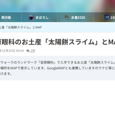
掲示板
まぼろし
水着2026
1
土産「太陽餅スライム」とMAP
原眼科のお土産「太陽餅スライム」とM
年10月20日 09:04
2件
エウォークのランドマーク「宮原眼科」で入手できるお土産「太陽餅スライム
場所をMAPで表示しています。GoogleMAPとも連携していますのでナビ等
だけます。
L
o
/
U
a
n
d
m
e
u
d
t
:
e
7
4