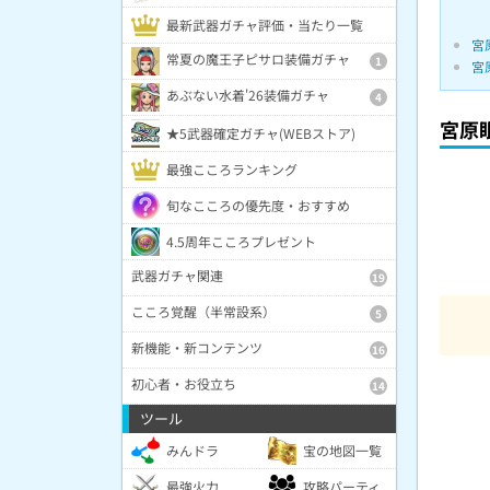
最新武器ガチャ評価・当たり一覧
宮
常夏の魔王子ピサロ装備ガチャ
1
宮
あぶない水着'26装備ガチャ
4
宮原
★5武器確定ガチャ(WEBストア)
最強こころランキング
旬なこころの優先度・おすすめ
4.5周年こころプレゼント
武器ガチャ関連
19
こころ覚醒（半常設系）
5
新機能・新コンテンツ
16
初心者・お役立ち
14
ツール
みんドラ
宝の地図一覧
最強火力
攻略パーティ