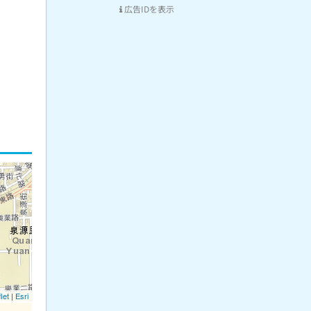
広告IDを表示
let
|
Esri