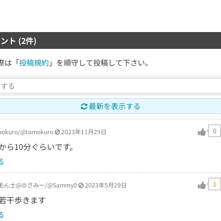
ント (2件)
際は「
投稿規約
」を順守して投稿して下さい。
最新を表示する
0
okuro/@tomokuro
2023年11月29日
から10分ぐらいです。
る
1
毛ん士@💩さみー/@Sammy0
2023年5月29日
若干歩きます
る