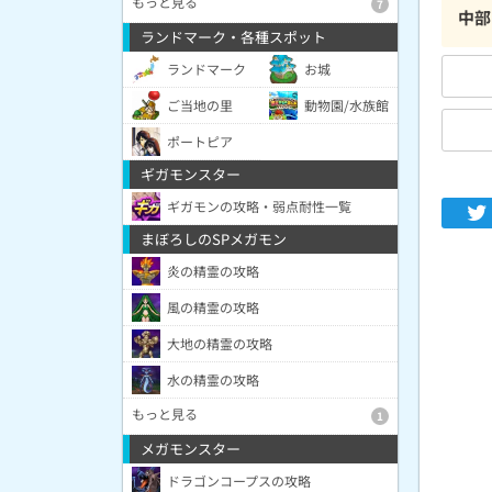
もっと見る
7
中部
ランドマーク・各種スポット
ランドマーク
お城
ご当地の里
動物園/水族館
ポートピア
ギガモンスター
ギガモンの攻略・弱点耐性一覧
まぼろしのSPメガモン
炎の精霊の攻略
風の精霊の攻略
大地の精霊の攻略
水の精霊の攻略
もっと見る
1
メガモンスター
ドラゴンコープスの攻略