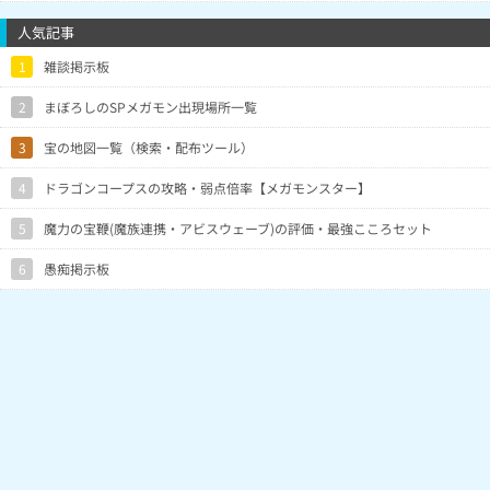
人気記事
1
雑談掲示板
2
まぼろしのSPメガモン出現場所一覧
3
宝の地図一覧（検索・配布ツール）
4
ドラゴンコープスの攻略・弱点倍率【メガモンスター】
5
魔力の宝鞭(魔族連携・アビスウェーブ)の評価・最強こころセット
6
愚痴掲示板