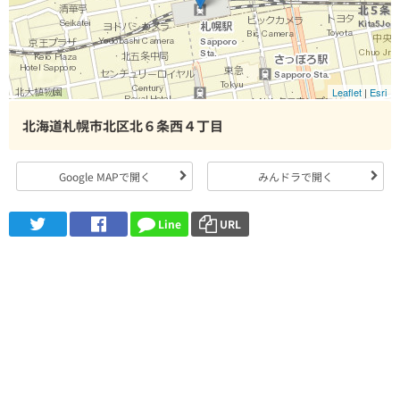
Leaflet
|
Esri
北海道札幌市北区北６条西４丁目
Google MAPで開く
みんドラで開く
Line
URL