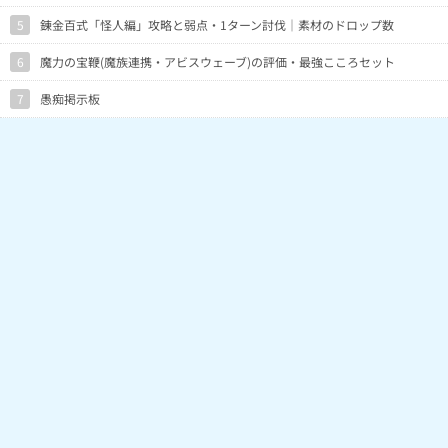
5
錬金百式「怪人編」攻略と弱点・1ターン討伐｜素材のドロップ数
6
魔力の宝鞭(魔族連携・アビスウェーブ)の評価・最強こころセット
7
愚痴掲示板