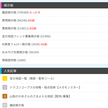
掲示板
雑談掲示板 (749389)
たった今
質問掲示板 (84246)
8分前
愚痴掲示板 (214011)
8分前
宝の地図フレンド募集掲示板 (51996)
W家族フォロー掲示板 (3435)
3分前
おみやげ交換掲示板 (38194)
情報提供板 (1680)
人気記事
1
宝の地図一覧（検索・配布ツール）
2
ドラゴンコープスの攻略・弱点倍率【メガモンスター】
3
山梨のかめさんのさまよえる地図【配布/募集】
4
雑談掲示板