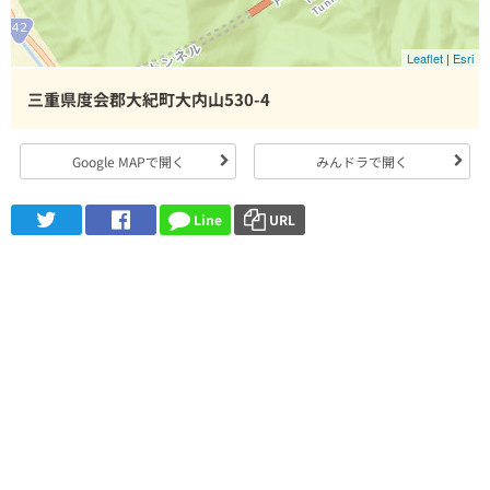
Leaflet
|
Esri
三重県度会郡大紀町大内山530-4
Google MAPで開く
みんドラで開く
Line
URL