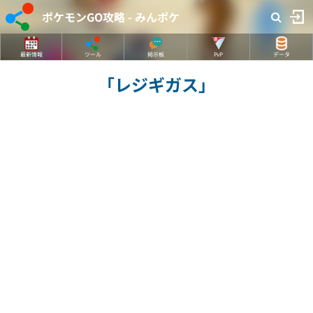
ポケモンGO攻略 - みんポケ
最新情報
ツール
掲示板
PvP
データ
「レジギガス」