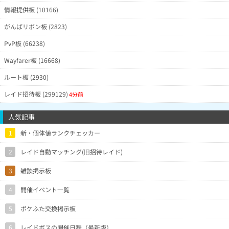
情報提供板 (10166)
がんばリボン板 (2823)
PvP板 (66238)
Wayfarer板 (16668)
ルート板 (2930)
レイド招待板 (299129)
4分前
人気記事
1
新・個体値ランクチェッカー
2
レイド自動マッチング(旧招待レイド)
3
雑談掲示板
4
開催イベント一覧
5
ポケふた交換掲示板
6
レイドボスの開催日程（最新版）