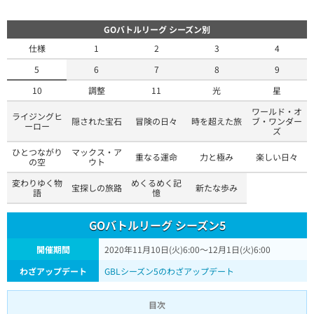
GOバトルリーグ シーズン別
仕様
1
2
3
4
5
6
7
8
9
10
調整
11
光
星
ワールド・オ
ライジングヒ
隠された宝石
冒険の日々
時を超えた旅
ブ・ワンダー
ーロー
ズ
ひとつながり
マックス・ア
重なる運命
力と極み
楽しい日々
の空
ウト
変わりゆく物
めくるめく記
宝探しの旅路
新たな歩み
語
憶
GOバトルリーグ シーズン5
開催期間
2020年11月10日(火)6:00〜12月1日(火)6:00
わざアップデート
GBLシーズン5のわざアップデート
目次