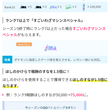
×5
×3
×1
×1
×100,000
Rank10
ランク7以上で「すごいわざマシンスペシャル」
シーズン5終了時にランク7以上だった場合
すごいわざマシンス
ペシャル
がもらえます。
Rank7以上
効果
ポケモンに指定したゲージ技を覚えさせる。レガシー技にも対応。
ほしのかけらで報酬のすなを1.5倍に！
ほしのかけらを使用することで獲得できる
ほしのすなが1.5倍に
なります
。
例：ランク9報酬ほしのすなが50,000→
75,000
に。