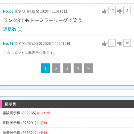
17
3
No.68
匿名/JTInlJg
2020年11月11日
ランク8でもドーミラーリーグで笑う
返信数 (1)
1
38
No.71
匿名/OJYGYZQ
2020年11月12日
このコメントは非表示対象です。
1
2
3
4
>
掲示板
雑談掲示板 (892165)
たった今
質問掲示板 (325291)
15分前
愚痴掲示板 (531321)
14分前