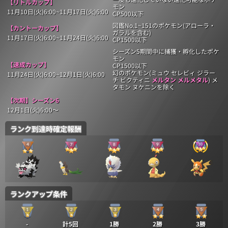
【リトルカップ】
モン
11月10日(火)6:00~11月17日(火)6:00
CP500以下
図鑑No.1~151のポケモン(アローラ・
【カントーカップ】
ガラルを含む)
11月17日(火)6:00~11月24日(火)6:00
CP1500以下
シーズン5期間中に捕獲・孵化したポケ
モン
【速成カップ】
CP1500以下
幻のポケモン(ミュウ セレビィ ジラー
11月24日(火)6:00~12月1日(火)6:00
チ ビクティニ
メルタン メルメタル
) メ
タモン ヌケニンを除く
【次期】シーズン6
12月1日(火)6:00〜
ランク到達時確定報酬
ランクアップ条件
-
計5回
1勝
2勝
3勝