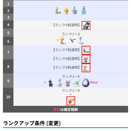
1
2
3
4
【ランク4到達時】
5
ランク1～3
+
6
【ランク7到達時】
7
【ランク8到達時】
8
【ランク9到達時】
ランク1～6
9
+
New
ランク1〜9
+
10
赤枠
は確定報酬
ランクアップ条件 (変更)