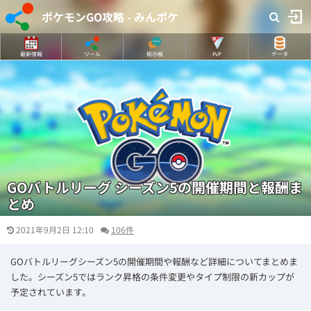
ポケモンGO攻略 - みんポケ
最新情報
ツール
掲示板
PvP
データ
GOバトルリーグ シーズン5の開催期間と報酬ま
とめ
2021年9月2日 12:10
106件
GOバトルリーグシーズン5の開催期間や報酬など詳細についてまとめま
した。シーズン5ではランク昇格の条件変更やタイプ制限の新カップが
予定されています。