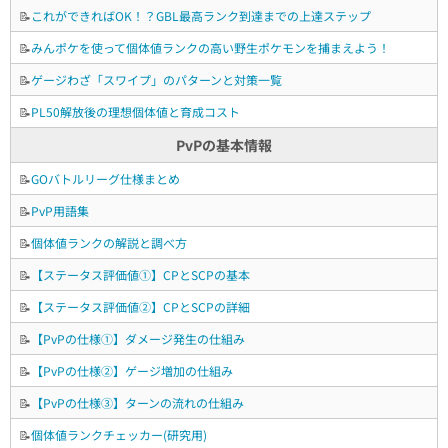
📝
これができればOK！？GBL最高ランク到達までの上達ステップ
📝
みんポケを使って個体値ランクの高い野生ポケモンを捕まえよう！
📝
ゲージわざ「スワイプ」のパターンと対策一覧
📝
PL50解放後の理想個体値と育成コスト
PvPの基本情報
📝
GOバトルリーグ仕様まとめ
📝
PvP用語集
📝
個体値ランクの解説と調べ方
📝
【ステータス評価値①】CPとSCPの基本
📝
【ステータス評価値②】CPとSCPの詳細
📝
【PvPの仕様①】ダメージ発生の仕組み
📝
【PvPの仕様②】ゲージ増加の仕組み
📝
【PvPの仕様③】ターンの流れの仕組み
📝
個体値ランクチェッカー(研究用)