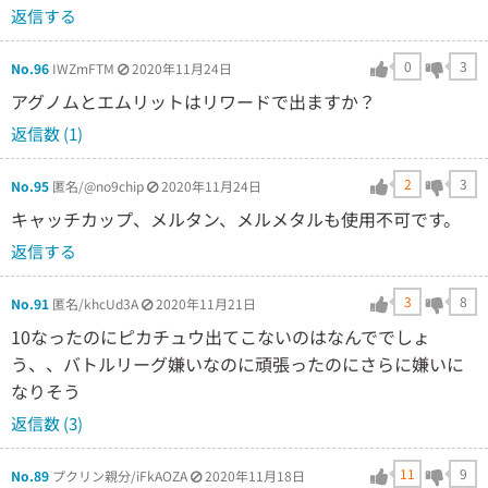
返信する
0
3
No.96
IWZmFTM
2020年11月24日
アグノムとエムリットはリワードで出ますか？
返信数 (1)
2
3
No.95
匿名/@no9chip
2020年11月24日
キャッチカップ、メルタン、メルメタルも使用不可です。
返信する
3
8
No.91
匿名/khcUd3A
2020年11月21日
10なったのにピカチュウ出てこないのはなんででしょ
う、、バトルリーグ嫌いなのに頑張ったのにさらに嫌いに
なりそう
返信数 (3)
11
9
No.89
プクリン親分/iFkAOZA
2020年11月18日