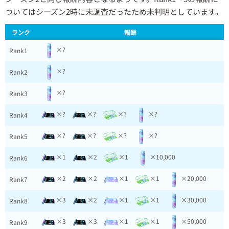
ついてはシーズン2時に未調査だったため未判明としています。
ランク
報酬
×?
Rank1
×?
Rank2
×?
Rank3
×?
×?
×?
×?
Rank4
×?
×?
×?
×?
Rank5
×1
×2
×1
×10,000
Rank6
×2
×2
×1
×1
×20,000
Rank7
×3
×2
×1
×1
×30,000
Rank8
×3
×3
×1
×1
×50,000
Rank9