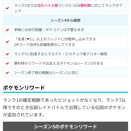
ランク2までは
合計バトル数
ランク3~10は
勝利数
に応じてランクがア
ップ
シーズン4から継続
参戦には歩行距離・ポケコインは不要なまま
「友達 (❤︎1)」以上のフレンドに対戦申し込みできる
QRコード招待も距離制限なしでできる
ランク7に到達するとマスクド・ピカチュウ風アバター解禁
勝利時のリワードや出会えるポケモンはシーズン3のまま
シーズン終了時の報酬はシーズン2と同じ
ポケモンリワード
ランク1の確定報酬であったピジョットがなくなり、ランク7以
降でそのとき伝説レイドバトルで出現している伝説のポケモン
が追加されています。
シーズン5のポケモンリワード