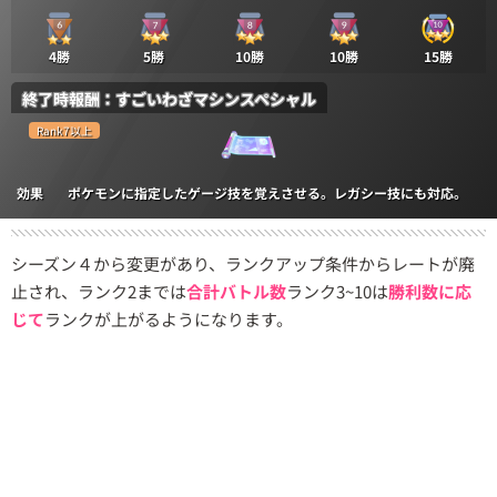
4勝
5勝
10勝
10勝
15勝
終了時報酬：すごいわざマシンスペシャル
Rank7以上
効果
ポケモンに指定したゲージ技を覚えさせる。レガシー技にも対応。
シーズン４から変更があり、ランクアップ条件からレートが廃
止され、ランク2までは
合計バトル数
ランク3~10は
勝利数に応
じて
ランクが上がるようになります。