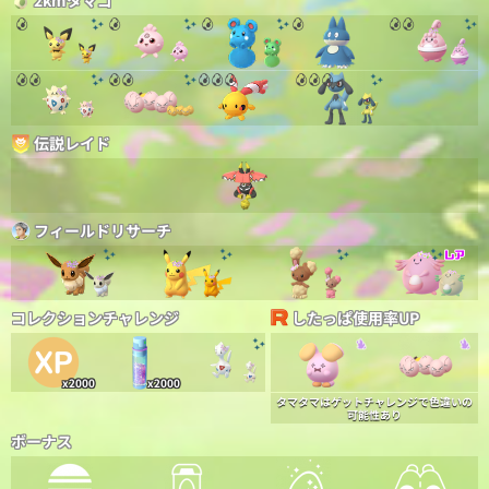
2kmタマゴ
伝説レイド
フィールドリサーチ
コレクションチャレンジ
したっぱ使用率UP
x2000
x2000
タマタマはゲットチャレンジで色違いの
可能性あり
ボーナス