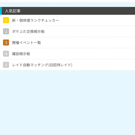
人気記事
1
新・個体値ランクチェッカー
2
ポケふた交換掲示板
3
開催イベント一覧
4
雑談掲示板
5
レイド自動マッチング(旧招待レイド)