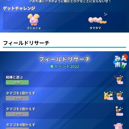
♂おれ達にツタのように絡むとロクなことにならないぜ！
ゲットチャレンジ
ゴニョニョ
タマタマ
フィールドリサーチ
フィールドリサーチ
春イベント2022
相棒と遊ぶ
相棒
459
タマゴを1個かえす
その他
402
459
タマゴを2個かえす
その他
539
タマゴを4個かえす