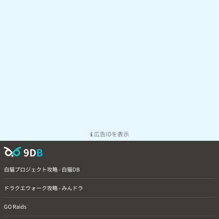
広告IDを表示
9D
B
白猫プロジェクト攻略 - 白猫DB
ドラクエウォーク攻略 - みんドラ
GO Raids