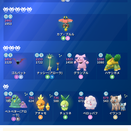
2442
1953
カプ・ブルル
1412
2153
1823
1350
1129
1722
1458
1080
ゴルバット
ナッシー(アローラ)
グランブル
ハヤシガメ
981
781
736
842
679
785
624
588
673
543
ベトベター(アロ
アチャモ
チュリネ
ペロッパフ
イワンコ
ーラ)