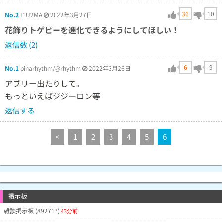
36
10
No.2
I1U2MA
2022年3月27日
花飾りトゲピーを進化できるようにしてほしい！
返信数 (2)
6
9
No.1
pinarhythm/@rhythm
2022年3月26日
アブリー出たりして。
もっといえばジジーロン等
返信する
<
1
2
3
4
5
6
掲示板
雑談掲示板 (892717)
43分前