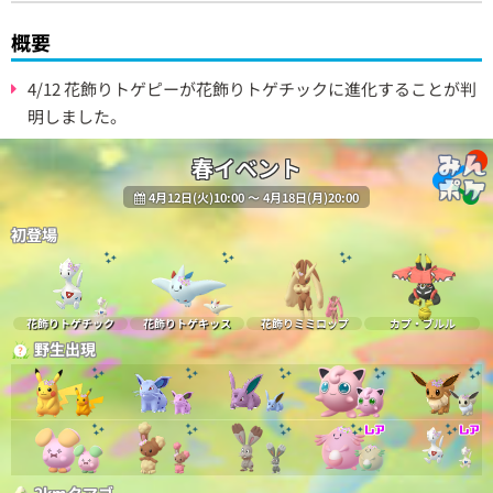
概要
4/12 花飾りトゲピーが花飾りトゲチックに進化することが判
明しました。
春イベント
4月12日(火)10:00 〜 4月18日(月)20:00
初登場
花飾りトゲチック
花飾りトゲキッス
花飾りミミロップ
カプ・ブルル
野生出現