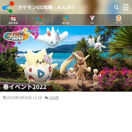
ポケモンGO攻略 - みんポケ
最新情報
ツール
掲示板
PvP
データ
春イベント2022
2022年5月28日 11:19
164件