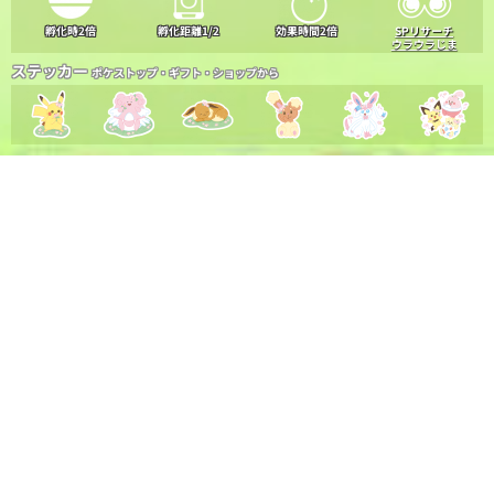
孵化時2倍
孵化距離1/2
効果時間2倍
SPリサーチ
ウラウラじま
ステッカー
ポケストップ・ギフト・ショップから