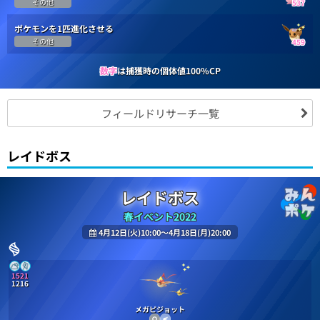
その他
537
ポケモンを1匹進化させる
その他
459
数字
は捕獲時の個体値100%CP
フィールドリサーチ一覧
レイドボス
レイドボス
春イベント2022
4月12日(火)10:00～4月18日(月)20:00
1521
1216
メガピジョット