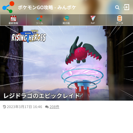
ポケモンGO攻略 - みんポケ
最新情報
ツール
掲示板
PvP
データ
レジドラゴのエピックレイド
2023年3月17日 16:46
208件