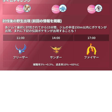
タイムチャレンジ
討伐後の野生出現 (前回の情報を掲載)
各ジムで最初に討伐されてから15分間、ジムの半径150m以内にポケモンが
出現。まれに下記の伝説ポケモンが出現することも！
11:00
14:00
17:00
フリーザー
サンダー
ファイヤー
捕獲率3%→0.3%、逃走率10%→60%に