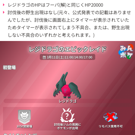
レジドラゴのHPはフーパ(解)と同じくHP20000
討伐後の野生出現はなし(元々、公式発表での記載はありませ
んでしたが、討伐後に画面右上にタイマーが表示されていた
ためタイマーが表示されてしまう不具合、または、野生出現
しない不具合のいずれかと考えられます。)
レジドラゴのエピックレイド
3月11日(土)11:00/14:00/17:00
初登場
レジドラゴ
討伐後ジムの周囲に
30分間開催
リモパス使用不可
ポケモンが出現