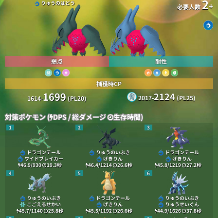
2
りゅうのはどう
+
必要人数
弱点
耐性
捕獲時CP
1699
2124
2017-
(PL25)
1614-
(PL20)
対策ポケモン (
DPS / 総ダメージ
生存時間)
1
2
3
ドラゴンテール
りゅうのいぶき
ドラゴンテール
ワイドブレイカー
げきりん
げきりん
46.9/930
19.3
秒
46.4/1214
26.6
秒
45.8/1219
27.2
秒
4
5
6
りゅうのいぶき
ドラゴンテール
りゅうのいぶき
こごえるせかい
げきりん
りゅうせいぐん
45.7/1140
25.8
秒
45.5/1192
26.6
秒
44.9/1626
37.8
秒