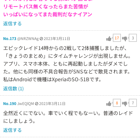
リモートパス無くなったらまた苦情が
いっぱいになってまた裁判だなナイアン
返信する
17
3
No.173
@NRZWNAg
2023年3月11日
エピックレイド14時からの2戦して2体捕獲しましたが、
「きょうのまとめ」にタイムチャレンジが出現しません。
アプリ、スマホ本体、ともに再起動しましたがダメでし
た。他にも同様の不具合報告がSNSなどで散見されます。
私はAndroidで機種はXperiaのSO-51Bです。
返信数 (1)
8
7
No.190
JwEQlQM
2023年3月11日
全然近くにでない。車でいく程でもなーい。普通のレイド
にしましょう。
返信する