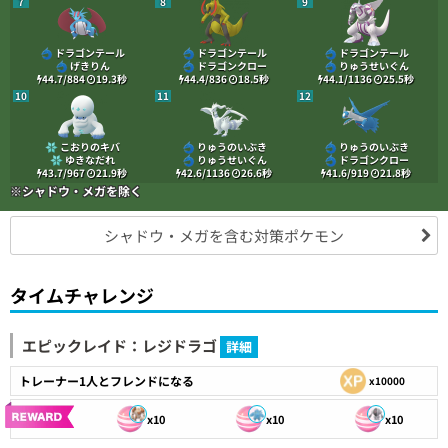
7
8
9
ドラゴンテール
ドラゴンテール
ドラゴンテール
げきりん
ドラゴンクロー
りゅうせいぐん
44.7/884
19.3
秒
44.4/836
18.5
秒
44.1/1136
25.5
秒
10
11
12
こおりのキバ
りゅうのいぶき
りゅうのいぶき
ゆきなだれ
りゅうせいぐん
ドラゴンクロー
43.7/967
21.9
秒
42.6/1136
26.6
秒
41.6/919
21.8
秒
※シャドウ・メガを除く
シャドウ・メガを含む対策ポケモン
タイムチャレンジ
エピックレイド：レジドラゴ
詳細
トレーナー1人とフレンドになる
x10000
x10
x10
x10