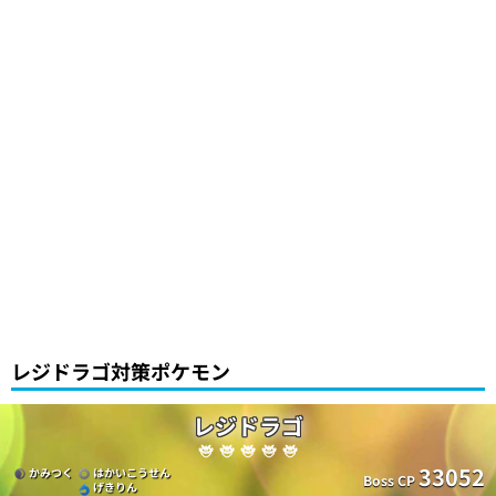
レジドラゴ対策ポケモン
レジドラゴ
33052
かみつく
はかいこうせん
Boss CP
げきりん