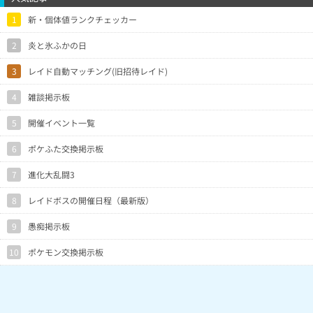
1
新・個体値ランクチェッカー
2
炎と氷ふかの日
3
レイド自動マッチング(旧招待レイド)
4
雑談掲示板
5
開催イベント一覧
6
ポケふた交換掲示板
7
進化大乱闘3
8
レイドボスの開催日程（最新版）
9
愚痴掲示板
10
ポケモン交換掲示板