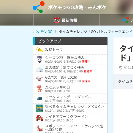
ポケモンGO攻略 - みんポケ
最新情報
ポケモンGO
タイムチャレンジ「GO バトルウィークエンド
ピックアップ
タ
攻略トップ
ド
シーズン23：新たな歩み
6/2(火)10:00-9/8(火)10:00
開催中
夏の遠足：凍てつく残火
2024
8/4(火)10:00-8/10(月)20:00
開催中
GOパス：8月(2026)
タイムチ
8/4(火)10:00-9/8(火)10:00
開催中
炎と氷ふかの日
8/8(土)11:00-17:00
マックスマンデー：ダンバル
8/10(月)6:00-21:00
選べるタイムチャレンジ：どく&くさ
8/11(火)10:00-8/17(月)20:00
レイドアワー：グラードン
8/12(水)18:00-19:00
スポットライトアワー：ケムッソ(進
化時XP2倍)