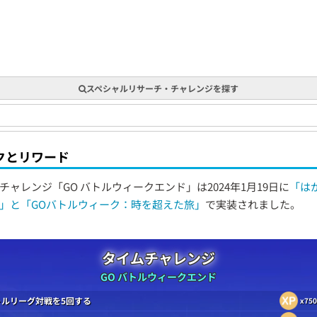
6
2
.
9
0
%
スペシャルリサーチ・チャレンジを探す
クとリワード
チャレンジ「GO バトルウィークエンド」は2024年1月19日に
「は
」と「GOバトルウィーク：時を超えた旅」
で実装されました。
タイムチャレンジ
GO バトルウィークエンド
トルリーグ対戦を5回する
x750