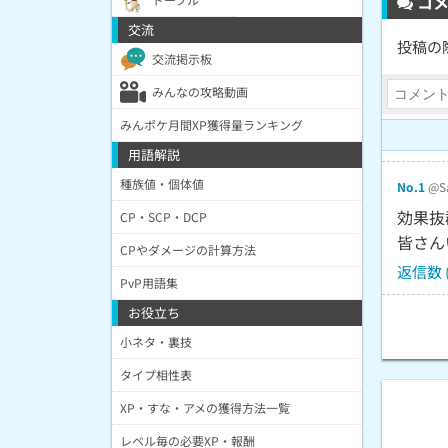
コメ
交流
投稿の
交流掲示板
みんなの攻略動画
みんポケ月間XP獲得量ランキング
用語解説
種族値・個体値
No.1
@Sa
効果抜
CP・SCP・DCP
皆さん
CPやダメージの計算方法
返信数 (
PvP用語集
お役立ち
小ネタ・裏技
タイプ相性表
XP・すな・アメの獲得方法一覧
レベル毎の必要XP・報酬