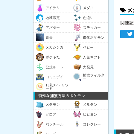
アイテム
メダル
メ
地域限定
色違い
関連記
アバター
ステッカー
背景
進化ポケモン
メガシンカ
ベビー
ポケふた
人気ギフト
公式ルート
大発見
検索フィルタ
コミュデイ
ー
TL別XP・リワ
ード
特殊な捕獲方法のポケモン
メタモン
メルタン
ゾロア
ビビヨン
パッチール
コレクレー
ドーブル