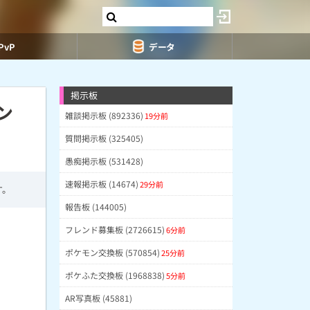
PvP
データ
掲示板
ン
雑談掲示板 (892336)
19分前
質問掲示板 (325405)
愚痴掲示板 (531428)
速報掲示板 (14674)
29分前
す。
報告板 (144005)
フレンド募集板 (2726615)
6分前
ポケモン交換板 (570854)
25分前
ポケふた交換板 (1968838)
5分前
AR写真板 (45881)