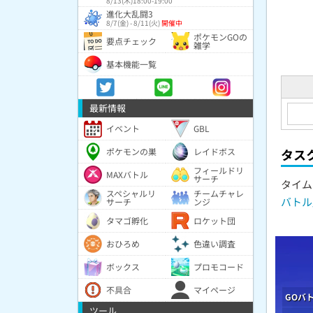
8/13(木)18:00-19:00
進化大乱闘3
8/7(金) - 8/11(火)
開催中
ポケモンGOの
要点チェック
雑学
基本機能一覧
最新情報
イベント
GBL
ポケモンの巣
レイドボス
タス
フィールドリ
MAXバトル
サーチ
タイム
スペシャルリ
チームチャレ
バトル
サーチ
ンジ
タマゴ孵化
ロケット団
おひろめ
色違い調査
ボックス
プロモコード
不具合
マイページ
GOバ
ツール