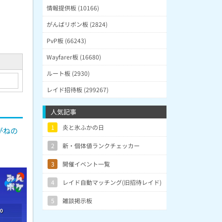
情報提供板 (10166)
がんばリボン板 (2824)
PvP板 (66243)
Wayfarer板 (16680)
ルート板 (2930)
レイド招待板 (299267)
人気記事
1
炎と氷ふかの日
がねの
2
新・個体値ランクチェッカー
3
開催イベント一覧
4
レイド自動マッチング(旧招待レイド)
5
雑談掲示板
0