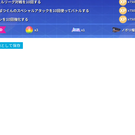
トルリーグ対戦を10回する
x750
ばつぐんのスペシャルアタックを10回使ってバトルする
x750
ンを10回強化する
x750
x3
x1
ノボリ帽
像として保存