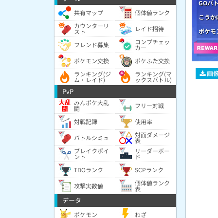
GOバ
共有マップ
個体値ランク
こうか
カウンターリ
レイド招待
ポケモ
スト
コンプチェッ
フレンド募集
カー
ポケモン交換
ポケふた交換
画
ランキング(ジ
ランキング(マ
ム・レイド)
ックスバトル)
PvP
みんポケ大乱
フリー対戦
闘
対戦記録
使用率
対面ダメージ
バトルシミュ
表
ブレイクポイ
リーダーボー
ント
ド
TDOランク
SCPランク
個体値ランク
攻撃実数値
表
データ
ポケモン
わざ