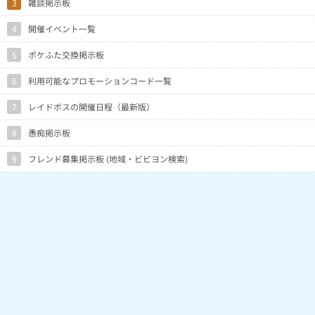
3
雑談掲示板
4
開催イベント一覧
5
ポケふた交換掲示板
6
利用可能なプロモーションコード一覧
7
レイドボスの開催日程（最新版）
8
愚痴掲示板
9
フレンド募集掲示板 (地域・ビビヨン検索)