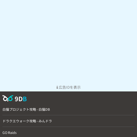
広告IDを表示
9D
B
白猫プロジェクト攻略 - 白猫DB
ドラクエウォーク攻略 - みんドラ
GO Raids