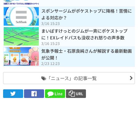
スポンサージムがポケストップに降格！苦情に
よる対応か？
3/16 15:23
まいばすけっとのジムが一斉にポケストップ
に！EXレイドパスも没収され怒りの声多数
3/16 15:23
気象予報士・石原良純さんが解説する最新動画
が公開！
2/23 12:23
「ニュース」の記事一覧
Line
URL