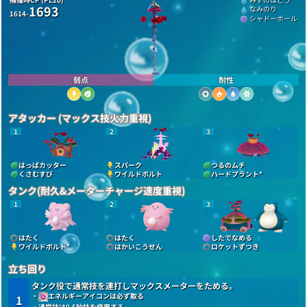
1693
なみのり
1614-
シャドーボール
弱点
耐性
アタッカー (マックス技火力重視)
1
2
3
はっぱカッター
スパーク
つるのムチ
くさむすび
ワイルドボルト
ハードプラント
*
タンク(耐久&メーターチャージ速度重視)
1
2
3
はたく
はたく
したでなめる
ワイルドボルト
*
はかいこうせん
ロケットずつき
立ち回り
タンク役で通常技を連打しマックスメーターをためる。
・
エネルギーアイコンは必ず取る
1
・通常技は0.5秒技を使用する