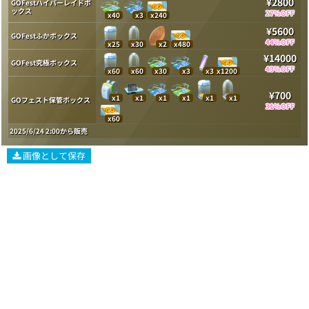
¥2800
GOFestハイパーレイドボ
ックス
27%OFF
x40
x3
x240
¥5600
GOFestふかボックス
44%OFF
x25
x30
x2
x480
¥14000
GOFest究極ボックス
43%OFF
x60
x60
x30
x3
x3
x1200
¥700
x1
x1
x1
x1
x1
x1
GOフェスト保管ボックス
31%OFF
x60
2025/6/24 2:00から販売
画像として保存