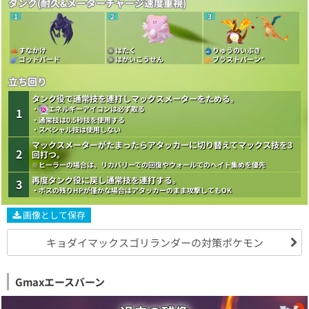
タンク(耐久&メーターチャージ速度重視)
1
2
3
すなかけ
はたく
りゅうのいぶき
ゴッドバード
はかいこうせん
ブラストバーン
*
立ち回り
タンク役で通常技を連打しマックスメーターをためる。
・
エネルギーアイコンは必ず取る
1
・通常技は0.5秒技を使用する
・スペシャル技は使用しない
マックスメーターがたまったらアタッカーに切り替えてマックス技を3
2
回打つ。
※ヒーラーの場合は、リカバリーでの回復やウォールでのヘイト集めを優先
再度タンク役に戻し通常技を連打する。
3
・ボスの残りHPが僅かな場合はアタッカーのまま攻撃してもOK
画像として保存
キョダイマックスゴリランダーの対策ポケモン
Gmaxエースバーン