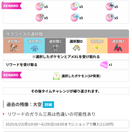
x5
x5
x5
x5
x5
x5
サプライズの選択肢：
選択肢A
選択肢B
選択肢C
選択肢D
選択肢E
選択肢F
※選択したポケモンとアメXLを受け取れる
リワードを受け取る
x1
選択したポケモン(SP背景)
その後タイムチャレンジが繰り返されます。
過去の残像：大空
詳細
リワードのガラル三鳥は色違いの可能性あり
2025/6/23(月)10:00～6/29(日)18:00までにショップで購入(1120円)