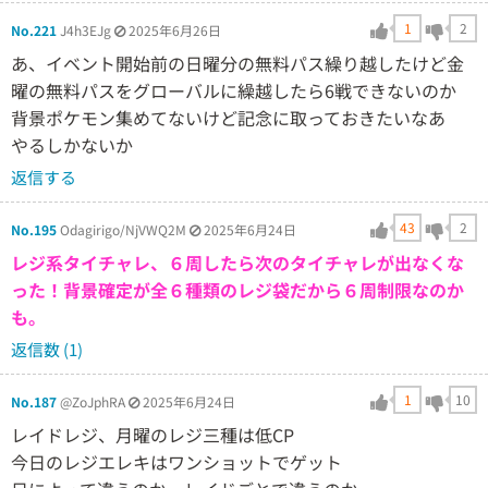
1
2
No.221
J4h3EJg
2025年6月26日
あ、イベント開始前の日曜分の無料パス繰り越したけど金
曜の無料パスをグローバルに繰越したら6戦できないのか
背景ポケモン集めてないけど記念に取っておきたいなあ
やるしかないか
返信する
43
2
No.195
Odagirigo/NjVWQ2M
2025年6月24日
レジ系タイチャレ、６周したら次のタイチャレが出なくな
った！背景確定が全６種類のレジ袋だから６周制限なのか
も。
返信数 (1)
1
10
No.187
@ZoJphRA
2025年6月24日
レイドレジ、月曜のレジ三種は低CP
今日のレジエレキはワンショットでゲット