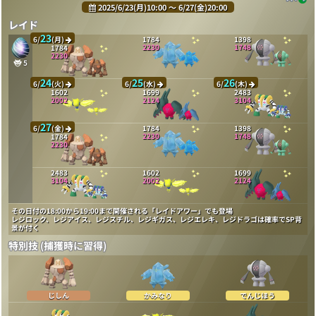
2025/6/23(月)10:00 〜 6/27(金)20:00
レイド
23
6/
(月)
1784
1398
2230
1748
1784
2230
5
24
25
26
6/
(火)
6/
(水)
6/
(木)
1602
1699
2483
2002
2124
3104
27
6/
(金)
1784
1398
2230
1748
1784
2230
2483
1602
1699
3104
2002
2124
その日付の18:00から19:00まで開催される「レイドアワー」でも登場
レジロック、レジアイス、レジスチル、レジギガス、レジエレキ、レジドラゴは確率でSP背
景が付く
特別技 (捕獲時に習得)
じしん
かみなり
でんじほう