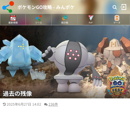
ポケモンGO攻略 - みんポケ
最新情報
ツール
掲示板
PvP
データ
過去の残像
2025年6月27日 14:02
236件