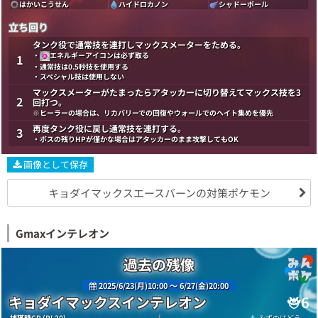
はかいこうせん
ハイドロカノン
シャドーボール
立ち回り
タンク役で通常技を連打しマックスメーターをためる。
・
エネルギーアイコンは必ず取る
1
・通常技は0.5秒技を使用する
・スペシャル技は使用しない
マックスメーターがたまったらアタッカーに切り替えてマックス技を3
2
回打つ。
※ヒーラーの場合は、リカバリーでの回復やウォールでのヘイト集めを優先
再度タンク役に戻し通常技を連打する。
3
・ボスの残りHPが僅かな場合はアタッカーのまま攻撃してもOK
画像として保存
キョダイマックスエースバーンの対策ポケモン
Gmaxインテレオン
過去の残像
2025/6/23(月)10:00 〜 6/27(金)20:00
キョダイマックスインテレオン
6
捕獲時CP (PL20)
みずのはどう