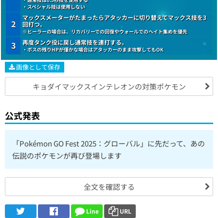
・スペシャル技は使用しない
マックスメーターがたまったらアタッカーに切り替えてマックス技を3
2
回打つ。
※ヒーラーの場合は、リカバリーでの回復やウォールでのヘイト集めを優先
再度タンク役に戻し通常技を連打する。
3
・ボスの残りHPが僅かな場合はアタッカーのまま攻撃してもOK
画像として保存
キョダイマックスインテレオンの対策ポケモン
公式発表
「Pokémon GO Fest 2025：グローバル」に先だって、あの
伝説のポケモンが再び登場します
全文を確認する
Line
URL