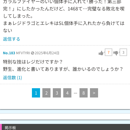
ガラルファイヤーのいい個体手に入れて｢勝った！第三部
完！」にしたかったんだけど、1468て…完璧なる敗北を喫
してしまった。
まぁレジドラゴとエレキはSL個体手に入れたから負けては
ない
返信する
7
3
No.183
MFVTYRI
2025年6月24日
特別な技はレジだけですか？
野生、進化と書いてありますが、誰かいるのでしょうか？
返信数 (1)
...
1
2
3
4
8
>
掲示板