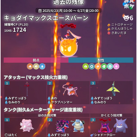
過去の残像
2025/6/23(月)10:00 〜 6/27(金)20:00
キョダイマックスエースバーン
6
捕獲時CP (PL20)
ニトロチャージ
1724
かえんほうしゃ
1646-
きあいだま
弱点
耐性
アタッカー (マックス技火力重視)
1
2
3
みずでっぽう
あわ
みずでっぽう
なみのり
クラブハンマー
なみのり
タンク(耐久&メーターチャージ速度重視)
ほのお技対策
かくとう技対策
1
2
3
はたく
みずでっぽう
シャドークロー