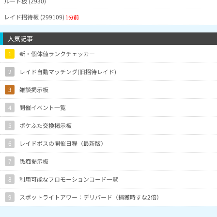
ルート板 (2930)
レイド招待板 (299109)
1分前
人気記事
1
新・個体値ランクチェッカー
2
レイド自動マッチング(旧招待レイド)
3
雑談掲示板
4
開催イベント一覧
5
ポケふた交換掲示板
6
レイドボスの開催日程（最新版）
7
愚痴掲示板
8
利用可能なプロモーションコード一覧
9
スポットライトアワー：デリバード（捕獲時すな2倍）