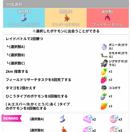
分岐選択：
選択肢A
選択肢B
選択肢C
フリーザー(ガラル)
サンダー(ガラル)
ファイヤー(ガラル)
※選択したポケモンに出会うことができる
レイドバトルで2回勝つ
ポニータ(ガラ
┗(選択肢A)
ル)
カモネギ(ガラ
┗(選択肢B)
ル)
ジグザグマ(ガ
┗(選択肢C)
ラル)
2km 探索する
x2
フィールドリサーチタスクを8回完了する
x3
タマゴを2個かえす
ココガラ
ひこうタイプのポケモンを8回強化する
x2
{ A:エスパー/B:かくとう/C:あく }タイプ
x3
のポケモンを8回強化する
(選択肢A)
x2
x3
(選択肢B)
x2
x3