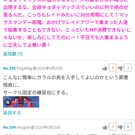
出現するな。全部キョダイマックスでいいのに何で他のが
居るんだ。こっちもレイドみたいに30分周期にして！マッ
クスマンデー邪魔。おかげでレイドアワーで集まった人達
で結集することもできない。とっといたMP消費できないじ
ゃないか。楽しみにしてたのにー！平日でも人集まるよう
に工夫してよ無い案！
返信数 (5)
4
2
No.205
FHgXKAg
2025年6月25日
こんなに簡単にガラルの鳥を入手してよいのかという罪悪
感故に、
サークル固定の練習台にする。
返信する
2
8
No.204
Ikkyg0A
2025年6月25日