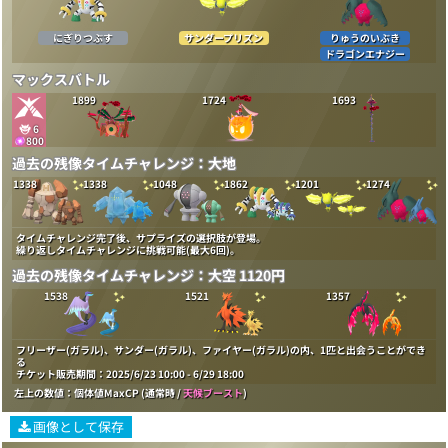
にぎりつぶす
サンダープリズン
りゅうのいぶき
ドラゴンエナジー
マックスバトル
1899
1724
1693
6
800
過去の残像タイムチャレンジ：大地
1338
1338
1048
1862
1201
1274
タイムチャレンジ完了後、サプライズの選択肢が登場。
繰り返しタイムチャレンジに挑戦可能(最大6回)。
過去の残像タイムチャレンジ：大空 1120円
1538
1521
1357
フリーザー(ガラル)、サンダー(ガラル)、ファイヤー(ガラル)の内、1匹と出会うことができ
る
チケット販売期間：2025/6/23 10:00 - 6/29 18:00
左上の数値：個体値MaxCP (通常時 /
天候ブースト
)
画像として保存