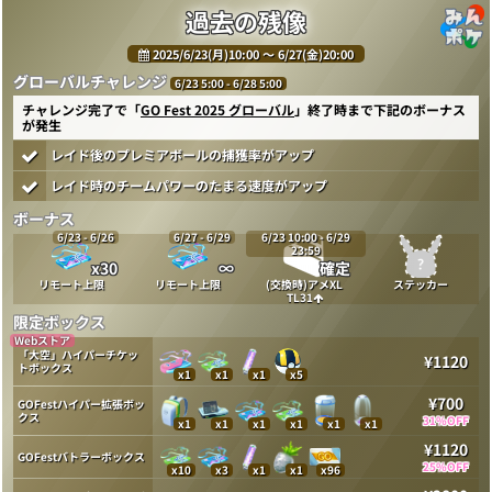
過去の残像
2025/6/23(月)10:00 〜 6/27(金)20:00
グローバルチャレンジ
6/23 5:00 - 6/28 5:00
チャレンジ完了で「
GO Fest 2025 グローバル
」終了時まで下記のボーナス
が発生
レイド後のプレミアボールの捕獲率がアップ
レイド時のチームパワーのたまる速度がアップ
ボーナス
6/23 - 6/26
6/27 - 6/29
6/23 10:00 - 6/29
23:59
x30
∞
確定
リモート上限
リモート上限
(交換時)アメXL
ステッカー
TL31
限定ボックス
Webストア
「大空」ハイパーチケッ
¥1120
トボックス
x1
x1
x1
x5
¥700
GOFestハイパー拡張ボッ
クス
31%OFF
x1
x1
x1
x1
x1
x1
¥1120
GOFestバトラーボックス
25%OFF
x10
x3
x1
x1
x96