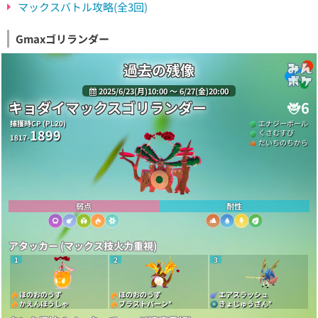
マックスバトル攻略(全3回)
Gmaxゴリランダー
過去の残像
2025/6/23(月)10:00 〜 6/27(金)20:00
キョダイマックスゴリランダー
6
捕獲時CP (PL20)
エナジーボール
1899
くさむすび
1817-
だいちのちから
弱点
耐性
アタッカー (マックス技火力重視)
1
2
3
ほのおのうず
ほのおのうず
エアスラッシュ
かえんほうしゃ
ブラストバーン
*
きょじゅうざん
*