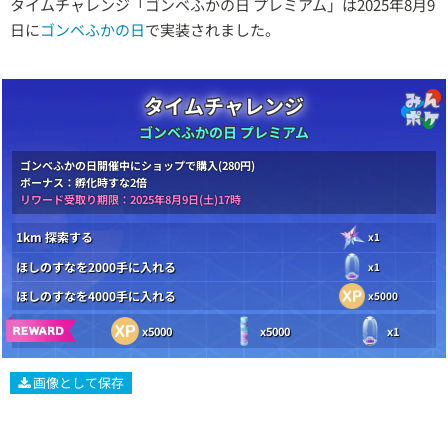
タイムチャレンジ「ゴンベふかの日 プレミアム」は2025年8月9
日に
ゴンベふかの日
で実装されました。
タイムチャレンジ
ゴンベふかの日 プレミアム
ゴンベふかの日開催中にショップで購入(280円)
ボーナス：孵化時すな2倍
リワード受取り期限：2025年8月9日(土)17時
1km 探索する
x1
ほしのすなを2000手に入れる
x1
ほしのすなを4000手に入れる
x5000
x5000
x5000
x1
画像として保存