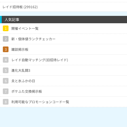
レイド招待板 (299162)
人気記事
1
開催イベント一覧
2
新・個体値ランクチェッカー
3
雑談掲示板
4
レイド自動マッチング(旧招待レイド)
5
進化大乱闘3
6
炎と氷ふかの日
7
ポケふた交換掲示板
8
利用可能なプロモーションコード一覧