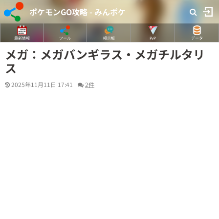
ポケモンGO攻略 - みんポケ
最新情報
ツール
掲示板
PvP
データ
メガ：メガバンギラス・メガチルタリ
ス
2025年11月11日 17:41
2件