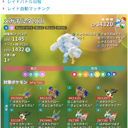
レイドバトル日程
レイド自動マッチング
メガチルタリス
34320
CP
MaxCP 3576
攻222
防218
HP181
捕獲時CP (PL20)
りゅうのいぶき
りゅうのはどう
1145
つつく
マジカルシャイン
1081-
かえんほうしゃ
ブースト時 (PL25)
ゴッドバード
1432
1352-
必要人数
1+
弱点
耐性
対策ポケモン
DPS(TDO)
1
2
3
4
35(2020)
34(1323)
34(1312)
33(1297)
メタルクロー
メタルクロー
こおりのキバ
メタルクロー
きょじゅうざん
*
きょじゅうだん
*
きょじゅうだん
*
メテオドライブ
*
通
常
5
6
7
8
32(1287)
29(1666)
29(739)
28(716)
サイコカッター
メタルクロー
こおりのキバ
はがねのつばさ
メテオドライブ
*
じゃれつく
コールドフレア
*
コールドフレア
*