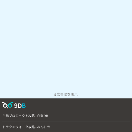
広告IDを表示
9D
B
白猫プロジェクト攻略 - 白猫DB
ドラクエウォーク攻略 - みんドラ