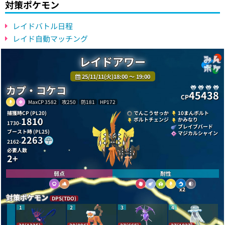
対策ポケモン
レイドバトル日程
レイド自動マッチング
レイドアワー
25/11/11(火)18:00 〜 19:00
カプ・コケコ
45438
CP
MaxCP 3582
攻250
防181
HP172
捕獲時CP (PL20)
でんこうせっか
10まんボルト
1810
ボルトチェンジ
かみなり
1730-
ブレイブバード
ブースト時 (PL25)
マジカルシャイン
2263
2162-
必要人数
2+
弱点
耐性
x2
対策ポケモン
DPS(TDO)
1
2
3
4