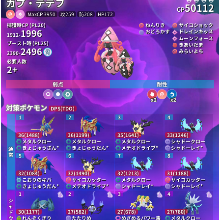
カプ・テテフ
50112
CP
MaxCP 3950
攻259
防208
HP172
捕獲時CP (PL20)
ねんりき
サイコショック
1996
おどろかす
ドレインキッス
1912-
ムーンフォース
ブースト時 (PL25)
きあいだま
2496
みらいよち
2390-
必要人数
2+
弱点
耐性
x2
x2
対策ポケモン
DPS(TDO)
1
2
3
4
36(1488)
36(1199)
35(1641)
33(1246)
メタルクロー
メタルクロー
メタルクロー
シャドークロー
きょじゅうざん
*
きょじゅうだん
*
メテオドライブ
*
シャドーレイ
*
通
常
5
6
7
8
32(1084)
32(1490)
32(1213)
31(1188)
こおりのキバ
サイコカッター
メタルクロー
サイコカッター
きょじゅうだん
*
メテオドライブ
*
シャドーレイ
*
シャドーレイ
*
1
2
3
4
シ
ャ
30(1177)
27(582)
27(678)
27(780)
ド
ウ
れんぞくぎり
たたりめ
めざめるパワー毒
メタルクロー