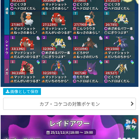
30(1225)
30(896)
27(665)
27(1027)
どくづき
マッドショット
どくづき
どくづき
ヘドロばくだん
ねっさのあらし
*
ヘドロばくだん
ヘドロばくだん
通
常
5
6
7
8
27(807)
27(1239)
27(790)
26(785)
マッドショット
マッドショット
じんつうりき
めざめるパワー毒
ねっさのあらし
*
だんがいのつるぎ
*
ねっさのあらし
*
にぎりつぶす
*
1
2
3
4
シ
ャ
33(1342)
32(804)
32(1094)
29(1500)
ド
ウ
マッドショット
めざめるパワー毒
どろかけ
マッドショット
だんがいのつるぎ
*
にぎりつぶす
*
ねっさのだいち
だいちのちから
*
1
2
3
4
メ
36(2168)
32(2076)
30(724)
28(527)
ガ
マッドショット
マッドショット
たたりめ
どくづき
だんがいのつるぎ
*
だいちのちから
*
ヘドロばくだん
ヘドロばくだん
画像として保存
カプ・コケコの対策ポケモン
レイドアワー
25/11/11(火)18:00 〜 19:00