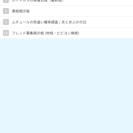
8
愚痴掲示板
9
ムチュールの色違い確率調査 / 炎と氷ふかの日
10
フレンド募集掲示板 (地域・ビビヨン検索)