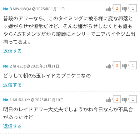
2
1
No.3
MWdIWQA
2025年11月11日
普段のアワーなら、このタイミングに被る様に変な卵落と
す嫌がらせが恒常だけど、そんな嫌がらせしなくとも誰も
やらん5玉メンツだから綺麗にオンリーでニアバイ全ジム出
揃ってるよ。
返信する
3
1
No.2
hFeZJg
2025年11月11日
どうして朝の5玉レイドカプコケコなの
返信する
2
1
No.1
MURAUzY
2025年11月10日
明日のレイドアワー大丈夫でしょうかね今日なんか不具合
があったけど
返信する