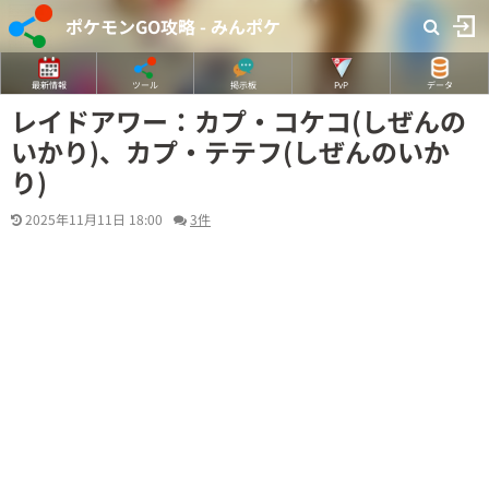
ポケモンGO攻略 - みんポケ
最新情報
ツール
掲示板
PvP
データ
レイドアワー：カプ・コケコ(しぜんの
いかり)、カプ・テテフ(しぜんのいか
り)
2025年11月11日 18:00
3件