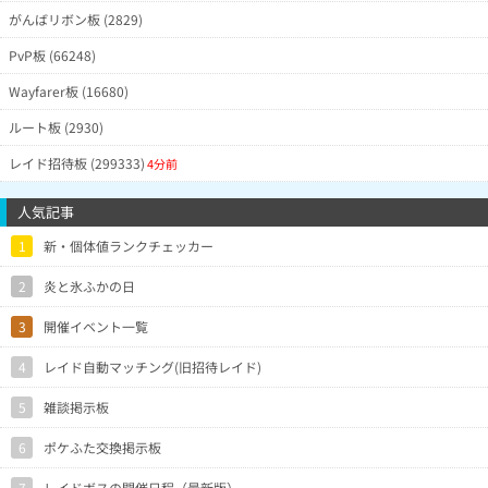
がんばリボン板 (2829)
PvP板 (66248)
Wayfarer板 (16680)
ルート板 (2930)
レイド招待板 (299333)
4分前
人気記事
1
新・個体値ランクチェッカー
2
炎と氷ふかの日
3
開催イベント一覧
4
レイド自動マッチング(旧招待レイド)
5
雑談掲示板
6
ポケふた交換掲示板
7
レイドボスの開催日程（最新版）