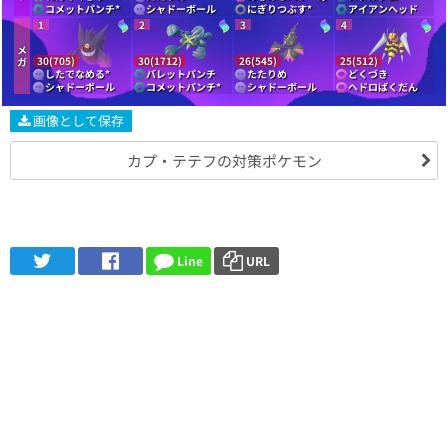
コメットパンチ
*
シャドーボール
にぎりつぶす
*
アイアンヘッド
1
2
3
4
メ
30(705)
30(1712)
26(545)
25(512)
ガ
したでなめる
*
バレットパンチ
たたりめ
どくづき
シャドーボール
コメットパンチ
*
シャドーボール
ヘドロばくだん
画像として保存
カプ・テテフの対策ポケモン
Line
URL