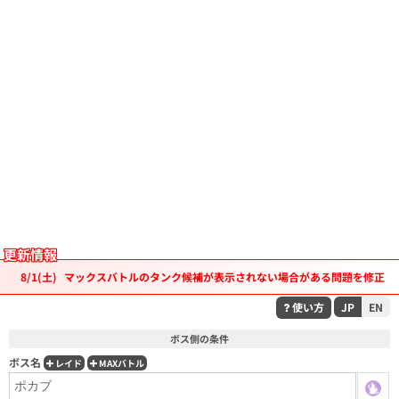
更新情報
8/1(土)
マックスバトルのタンク候補が表示されない場合がある問題を修正
使い方
JP
EN
ボス側の条件
ボス名
レイド
MAXバトル