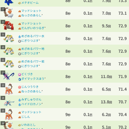
8
0.1
7.9
73.3
秒
匹
回
メテオビーム
7
マッドショット
8
0.1
7.0
73.1
秒
匹
回
ねっさのあらし
*
8
マッドショット
8
0.1
9.5
72.9
秒
匹
回
だんがいのつるぎ
*
9
めざめるパワー水
8
0.1
7.6
72.9
秒
匹
回
にぎりつぶす
*
10
めざめるパワー地
8
0.1
7.6
72.9
秒
匹
回
にぎりつぶす
*
11
めざめるパワー岩
8
0.1
7.6
72.9
秒
匹
回
にぎりつぶす
*
12
どくづき
8
0.1
11.0
71.9
秒
匹
回
ダイマックスほう
*
13
じんつうりき
8
0.1
6.5
71.4
秒
匹
回
ねっさのあらし
*
14
みずしゅりけん
8
0.1
13.8
70.7
秒
匹
回
ハイドロカノン
*
15
マッドショット
9
0.1
6.2
70.4
秒
匹
回
じしん
16
いわおとし
9
0.1
5.1
70.2
秒
匹
回