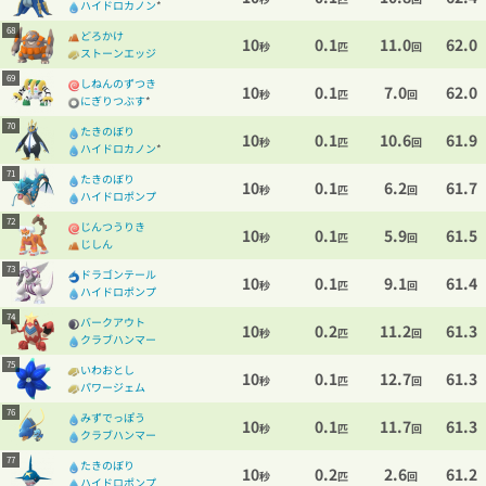
ハイドロカノン
*
68
どろかけ
10
0.1
11.0
62.0
秒
匹
回
ストーンエッジ
69
しねんのずつき
10
0.1
7.0
62.0
秒
匹
回
にぎりつぶす
*
70
たきのぼり
10
0.1
10.6
61.9
秒
匹
回
ハイドロカノン
*
71
たきのぼり
10
0.1
6.2
61.7
秒
匹
回
ハイドロポンプ
72
じんつうりき
10
0.1
5.9
61.5
秒
匹
回
じしん
73
ドラゴンテール
10
0.1
9.1
61.4
秒
匹
回
ハイドロポンプ
74
バークアウト
10
0.2
11.2
61.3
秒
匹
回
クラブハンマー
75
いわおとし
10
0.1
12.7
61.3
秒
匹
回
パワージェム
76
みずでっぽう
10
0.1
11.7
61.3
秒
匹
回
クラブハンマー
77
たきのぼり
10
0.2
2.6
61.2
秒
匹
回
ハイドロポンプ