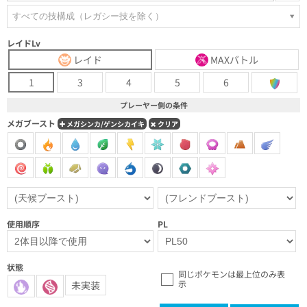
すべての技構成（レガシー技を除く）
レイドLv
レイド
MAXバトル
1
3
4
5
6
プレーヤー側の条件
メガブースト
メガシンカ/ゲンシカイキ
クリア
使用順序
PL
状態
同じポケモンは最上位のみ表
示
未実装