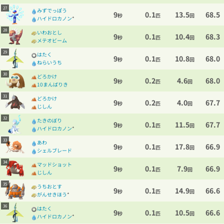
27
みずでっぽう
9
0.1
13.5
68.5
秒
匹
回
ハイドロカノン
*
28
いわおとし
9
0.1
10.4
68.3
秒
匹
回
メテオビーム
29
はたく
9
0.1
10.8
68.0
秒
匹
回
ねらいうち
30
どろかけ
9
0.2
4.6
68.0
秒
匹
回
10まんばりき
31
どろかけ
9
0.2
4.0
67.7
秒
匹
回
じしん
32
たきのぼり
9
0.1
11.5
67.7
秒
匹
回
ハイドロカノン
*
33
あわ
9
0.1
17.8
66.9
秒
匹
回
シェルブレード
34
マッドショット
9
0.1
7.9
66.9
秒
匹
回
じしん
35
うちおとす
9
0.1
14.9
66.6
秒
匹
回
がんせきほう
*
36
はたく
9
0.1
10.5
66.6
秒
匹
回
ハイドロカノン
*