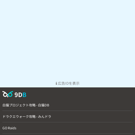
広告IDを表示
9D
B
白猫プロジェクト攻略 - 白猫DB
ドラクエウォーク攻略 - みんドラ
GO Raids