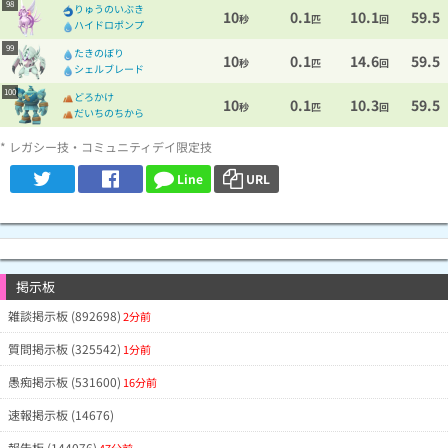
98
りゅうのいぶき
10
0.1
10.1
59.5
秒
匹
回
ハイドロポンプ
99
たきのぼり
10
0.1
14.6
59.5
秒
匹
回
シェルブレード
100
どろかけ
10
0.1
10.3
59.5
秒
匹
回
だいちのちから
* レガシー技・コミュニティデイ限定技
Line
URL
掲示板
雑談掲示板 (892698)
2分前
質問掲示板 (325542)
1分前
愚痴掲示板 (531600)
16分前
速報掲示板 (14676)
報告板 (144076)