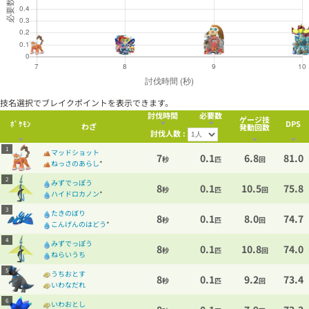
技名選択でブレイクポイントを表示できます。
討伐時間
必要数
ゲージ技
ﾎﾟｹﾓﾝ
DPS
わざ
発動回数
討伐人数 :
1
マッドショット
7
0.1
6.8
81.0
秒
匹
回
ねっさのあらし
*
2
みずでっぽう
8
0.1
10.5
75.8
秒
匹
回
ハイドロカノン
*
3
たきのぼり
8
0.1
8.0
74.7
秒
匹
回
こんげんのはどう
*
4
みずでっぽう
8
0.1
10.8
74.0
秒
匹
回
ねらいうち
5
うちおとす
8
0.1
9.2
73.4
秒
匹
回
いわなだれ
6
いわおとし