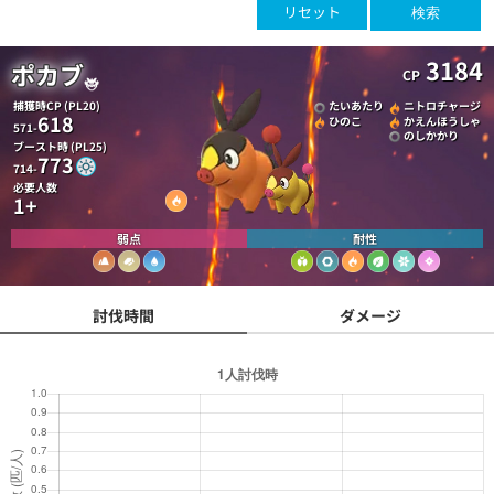
リセット
検索
3184
ポカブ
CP
捕獲時CP (PL20)
たいあたり
ニトロチャージ
618
ひのこ
かえんほうしゃ
571-
のしかかり
ブースト時 (PL25)
773
714-
必要人数
1+
弱点
耐性
討伐時間
ダメージ