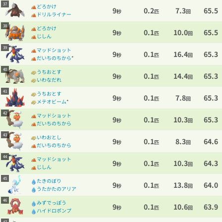
37
どろかけ
9
0.2
7.3
65.5
秒
匹
回
ドリルライナー
38
どろかけ
9
0.1
10.0
65.5
秒
匹
回
じしん
39
マッドショット
9
0.1
16.4
65.3
秒
匹
回
だいちのちから
*
40
うちおとす
9
0.1
14.4
65.3
秒
匹
回
いわなだれ
41
うちおとす
9
0.1
7.8
65.3
秒
匹
回
メテオビーム
*
42
マッドショット
9
0.1
10.3
65.3
秒
匹
回
だいちのちから
43
いわおとし
9
0.1
8.3
64.6
秒
匹
回
だいちのちから
44
マッドショット
9
0.1
10.3
64.3
秒
匹
回
じしん
45
たきのぼり
9
0.1
13.8
64.0
秒
匹
回
うたかたのアリア
46
みずでっぽう
9
0.1
10.6
63.9
秒
匹
回
ハイドロポンプ
47