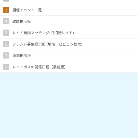
3
開催イベント一覧
4
雑談掲示板
5
レイド自動マッチング(旧招待レイド)
6
フレンド募集掲示板 (地域・ビビヨン検索)
7
愚痴掲示板
8
レイドボスの開催日程（最新版）