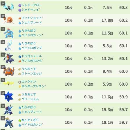
88
シャドークロー
10
0.1
7.5
60.3
秒
匹
回
シャドーレイ
*
89
マッドショット
*
10
0.1
17.8
60.2
秒
匹
回
シェルブレード
90
たきのぼり
10
0.1
11.5
60.1
秒
匹
回
ハイドロカノン
*
91
たきのぼり
10
0.1
5.8
60.1
秒
匹
回
ハイドロポンプ
92
ドラゴンテール
10
0.1
13.2
60.1
秒
匹
回
だいちのちから
*
93
うちおとす
10
0.1
9.4
60.0
秒
匹
回
ストーンエッジ
94
ロックオン
10
0.2
5.9
60.0
秒
匹
回
サンダープリズン
*
95
うちおとす
10
0.1
11.6
59.9
秒
匹
回
パワージェム
96
たきのぼり
10
0.1
15.3
59.7
秒
匹
回
シェルブレード
97
れんぞくぎり
10
0.1
18.1
59.7
秒
匹
回
ハイドロカノン
*