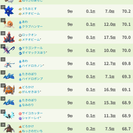
ねっさのあらし
*
17
うちおとす
9
0.1
7.0
70.2
秒
匹
回
メテオビーム
18
あわ
9
0.1
12.0
70.1
秒
匹
回
クラブハンマー
19
ロックオン
9
0.1
17.5
70.0
秒
匹
回
メテオビーム
*
20
ドラゴンテール
9
0.1
10.0
70.0
秒
匹
回
ダイマックスほう
*
21
あわ
9
0.1
12.7
69.8
秒
匹
回
ハイドロカノン
*
22
たきのぼり
9
0.1
7.1
69.3
秒
匹
回
ハイドロポンプ
23
どろかけ
9
0.1
16.9
69.1
秒
匹
回
がんせきほう
*
24
たきのぼり
9
0.1
15.3
68.9
秒
匹
回
なみのり
25
サイコカッター
9
0.1
11.3
68.9
秒
匹
回
シャドーレイ
*
26
どろかけ
9
0.2
7.5
68.7
秒
匹
回
ねっさのだいち