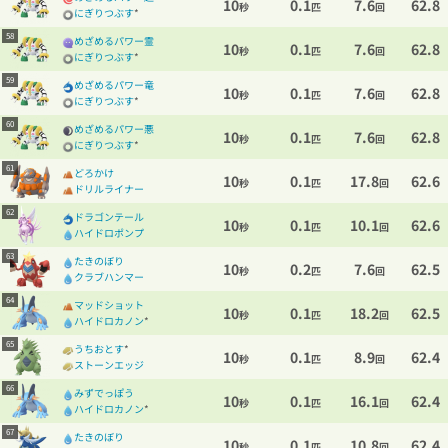
10
0.1
7.6
62.8
秒
匹
回
にぎりつぶす
*
58
めざめるパワー霊
10
0.1
7.6
62.8
秒
匹
回
にぎりつぶす
*
59
めざめるパワー竜
10
0.1
7.6
62.8
秒
匹
回
にぎりつぶす
*
60
めざめるパワー悪
10
0.1
7.6
62.8
秒
匹
回
にぎりつぶす
*
61
どろかけ
10
0.1
17.8
62.6
秒
匹
回
ドリルライナー
62
ドラゴンテール
10
0.1
10.1
62.6
秒
匹
回
ハイドロポンプ
63
たきのぼり
10
0.2
7.6
62.5
秒
匹
回
クラブハンマー
64
マッドショット
10
0.1
18.2
62.5
秒
匹
回
ハイドロカノン
*
65
うちおとす
*
10
0.1
8.9
62.4
秒
匹
回
ストーンエッジ
66
みずでっぽう
10
0.1
16.1
62.4
秒
匹
回
ハイドロカノン
*
67
たきのぼり
10
0.1
10.8
62.4
秒
匹
回