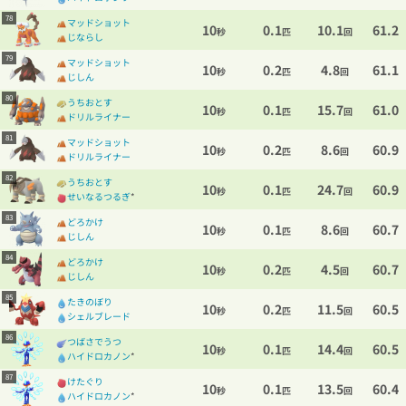
78
マッドショット
10
0.1
10.1
61.2
秒
匹
回
じならし
79
マッドショット
10
0.2
4.8
61.1
秒
匹
回
じしん
80
うちおとす
10
0.1
15.7
61.0
秒
匹
回
ドリルライナー
81
マッドショット
10
0.2
8.6
60.9
秒
匹
回
ドリルライナー
82
うちおとす
10
0.1
24.7
60.9
秒
匹
回
せいなるつるぎ
*
83
どろかけ
10
0.1
8.6
60.7
秒
匹
回
じしん
84
どろかけ
10
0.2
4.5
60.7
秒
匹
回
じしん
85
たきのぼり
10
0.2
11.5
60.5
秒
匹
回
シェルブレード
86
つばさでうつ
10
0.1
14.4
60.5
秒
匹
回
ハイドロカノン
*
87
けたぐり
10
0.1
13.5
60.4
秒
匹
回
ハイドロカノン
*