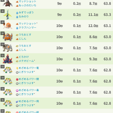
マッドショット
9
0.2
8.7
63.8
秒
匹
回
ねっさのだいち
48
みずでっぽう
9
0.2
11.1
63.3
秒
匹
回
なみのり
49
マッドショット
*
10
0.1
12.0
63.1
秒
匹
回
クラブハンマー
50
うちおとす
10
0.1
8.6
63.0
秒
匹
回
じしん
51
うちおとす
10
0.1
7.5
63.0
秒
匹
回
じしん
52
どろかけ
10
0.1
9.3
63.0
秒
匹
回
メテオビーム
*
53
めざめるパワー電
10
0.1
7.6
62.8
秒
匹
回
にぎりつぶす
*
54
めざめるパワー闘
10
0.1
7.6
62.8
秒
匹
回
にぎりつぶす
*
55
めざめるパワー毒
10
0.1
7.6
62.8
秒
匹
回
にぎりつぶす
*
56
めざめるパワー飛
10
0.1
7.6
62.8
秒
匹
回
にぎりつぶす
*
57
めざめるパワー超