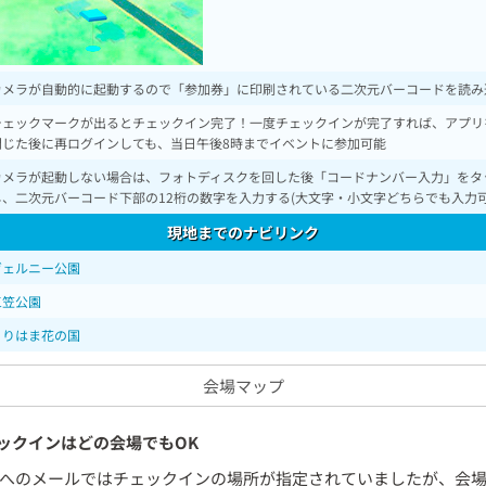
カメラが自動的に起動するので「参加券」に印刷されている二次元バーコードを読み
チェックマークが出るとチェックイン完了！一度チェックインが完了すれば、アプリ
閉じた後に再ログインしても、当日午後8時までイベントに参加可能
カメラが起動しない場合は、フォトディスクを回した後「コードナンバー入力」をタ
し、二次元バーコード下部の12桁の数字を入力する(大文字・小文字どちらでも入力可
現地までのナビリンク
ヴェルニー公園
三笠公園
くりはま花の国
会場マップ
ックインはどの会場でもOK
へのメールではチェックインの場所が指定されていましたが、会