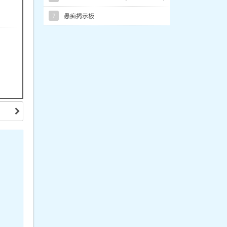
7
愚痴掲示板