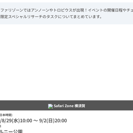
サファリゾーンではアンノーンやトロピウスが出現！イベントの開催日程やチ
、限定スペシャルリサーチのタスクについてまとめています。
L
/
U
o
n
a
m
d
u
e
t
d
e
:
7
6
.
8
8
%
Safari Zone 横須賀
日本時間)
/8/29(水)10:00 〜 9/2(日)20:00
所
ルニー公園