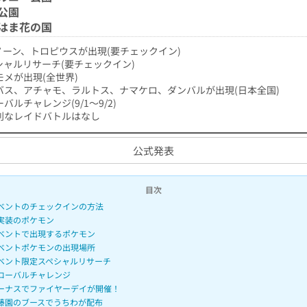
公園
はま花の国
ノーン、トロピウスが出現(要チェックイン)
シャルリサーチ(要チェックイン)
モメが出現(全世界)
バス、アチャモ、ラルトス、ナマケロ、ダンバルが出現(日本全国)
バルチャレンジ(9/1～9/2)
別なレイドバトルはなし
公式発表
目次
ベントのチェックインの方法
実装のポケモン
ベントで出現するポケモン
ベントポケモンの出現場所
ベント限定スペシャルリサーチ
ローバルチャレンジ
ーナスでファイヤーデイが開催！
藤園のブースでうちわが配布