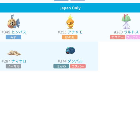
Japan Only
#349
ヒンバス
#255
アチャモ
#280
ラルトス
みず
ほのお
エスパー
フェアリ
#287
ナマケロ
#374
ダンバル
ノーマル
はがね
エスパー