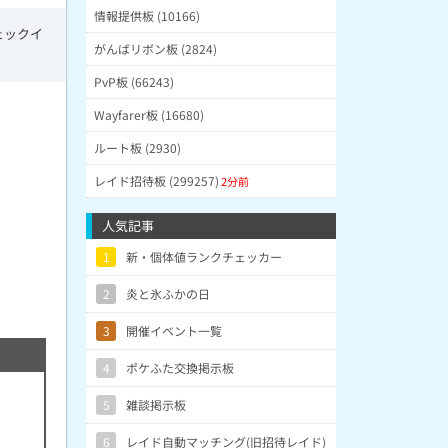
情報提供板 (10166)
ェックイ
がんばリボン板 (2824)
PvP板 (66243)
Wayfarer板 (16680)
ルート板 (2930)
レイド招待板 (299257)
2分前
人気記事
1
新・個体値ランクチェッカー
2
炎と氷ふかの日
3
開催イベント一覧
4
ポケふた交換掲示板
5
雑談掲示板
6
レイド自動マッチング(旧招待レイド)