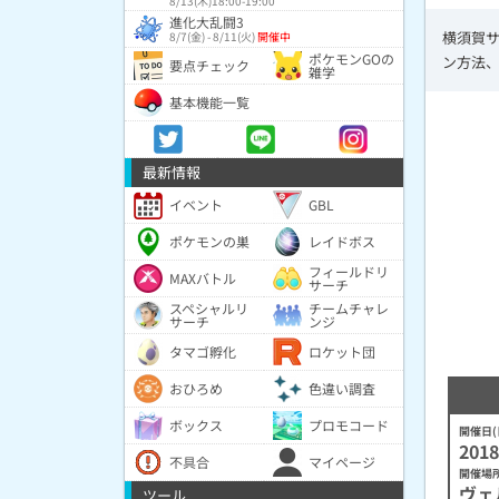
8/13(木)18:00-19:00
進化大乱闘3
横須賀
8/7(金) - 8/11(火)
開催中
ポケモンGOの
ン方法
要点チェック
雑学
基本機能一覧
最新情報
イベント
GBL
ポケモンの巣
レイドボス
フィールドリ
MAXバトル
サーチ
スペシャルリ
チームチャレ
サーチ
ンジ
タマゴ孵化
ロケット団
おひろめ
色違い調査
ボックス
プロモコード
開催日(
2018
不具合
マイページ
開催場
ヴェ
ツール