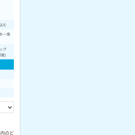
込む
を一度
ップ
能)
場内のど