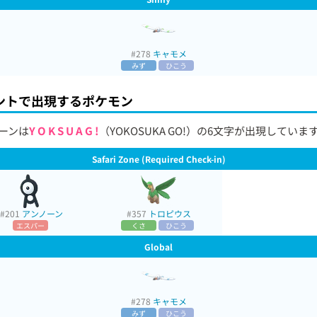
#278
キャモメ
みず
ひこう
ントで出現するポケモン
ーンは
Y O K S U A G !
（YOKOSUKA GO!）の6文字が出現していま
Safari Zone (Required Check-in)
#201
アンノーン
#357
トロピウス
エスパー
くさ
ひこう
Global
#278
キャモメ
みず
ひこう