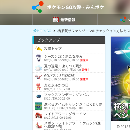
ポケモンGO攻略 - みんポケ
最新情報
ポケモンGO
横須賀サファリゾーンのチェックイン方法と
ピックアップ
攻略トップ
シーズン23：新たな歩み
6/2(火)10:00-9/8(火)10:00
開催中
夏の遠足：凍てつく残火
8/4(火)10:00-8/10(月)20:00
開催中
GOパス：8月(2026)
8/4(火)10:00-9/8(火)10:00
開催中
炎と氷ふかの日
8/8(土)11:00-17:00
マックスマンデー：ダンバル
8/10(月)6:00-21:00
横須
選べるタイムチャレンジ：どく&くさ
8/11(火)10:00-8/17(月)20:00
ペシ
レイドアワー：グラードン
8/12(水)18:00-19:00
スポットライトアワー：ケムッソ(進
化時XP2倍)
2018