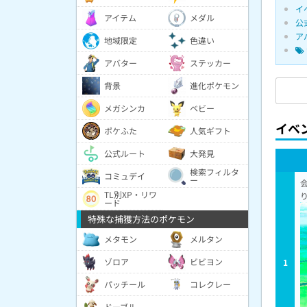
イ
アイテム
メダル
公
ア
地域限定
色違い
アバター
ステッカー
背景
進化ポケモン
メガシンカ
ベビー
イベ
ポケふた
人気ギフト
公式ルート
大発見
検索フィルタ
コミュデイ
ー
TL別XP・リワ
ード
特殊な捕獲方法のポケモン
メタモン
メルタン
ゾロア
ビビヨン
1
パッチール
コレクレー
ドーブル