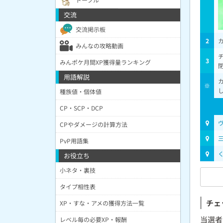
交流
交流掲示板
2
みんなの攻略動画
3
みんポケ月間XP獲得量ランキング
用語解説
※
種族値・個体値
CP・SCP・DCP
CPやダメージの計算方法
PvP用語集
お役立ち
小ネタ・裏技
タイプ相性表
チェ
XP・すな・アメの獲得方法一覧
当選者
レベル毎の必要XP・報酬