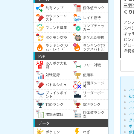
三笠
共有マップ
個体値ランク
くり
カウンターリ
レイド招待
スト
アン
コンプチェッ
フレンド募集
スペ
カー
キャ
ポケモン交換
ポケふた交換
ヒン
グロー
ランキング(ジ
ランキング(マ
ム・レイド)
ックスバトル)
※特
PvP
みんポケ大乱
フリー対戦
闘
対戦記録
使用率
対面ダメージ
バトルシミュ
表
イ
ブレイクポイ
リーダーボー
初
ント
ド
イ
TDOランク
SCPランク
イ
個体値ランク
イ
攻撃実数値
表
グ
データ
ボ
ポケモン
わざ
伊