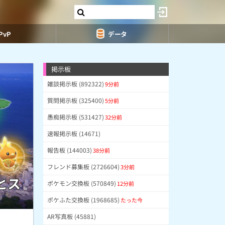
PvP
データ
掲示板
雑談掲示板 (892322)
9分前
質問掲示板 (325400)
5分前
愚痴掲示板 (531427)
32分前
速報掲示板 (14671)
報告板 (144003)
38分前
フレンド募集板 (2726604)
3分前
とス
ポケモン交換板 (570849)
12分前
ポケふた交換板 (1968685)
たった今
AR写真板 (45881)