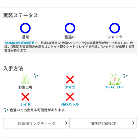
実装ステータス
通常
色違い
シャドウ
2026年3月3日の変更
で、色違い(通常)と色違い(シャドウ)の実装状態が統一されました。色
違い(通常)が実装済みの場合はロケット団やシャドウレイドで色違い(シャドウ)が出現する可
能性があります。
入手方法
×
野生出現
タマゴ
ﾌｨｰﾙﾄﾞﾘｻｰﾁ
×
×
レイド
MAXバトル
色違いと出会える可能性があります。
個体値ランクチェック
捕獲時100%CP