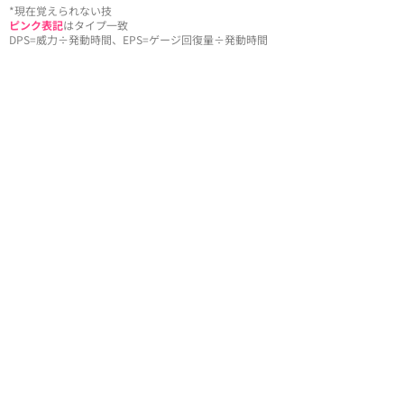
*現在覚えられない技
ピンク表記
はタイプ一致
DPS=威力÷発動時間、EPS=ゲージ回復量÷発動時間