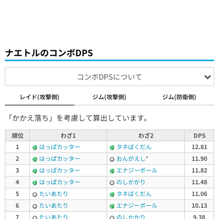
ナエトルのコンボDPS
コンボDPSについて
レイド(攻撃側)
ジム(攻撃側)
ジム(防衛側)
「かかえ落ち」を考慮して算出しています。
順位
わざ1
わざ2
DPS
1
はっぱカッター
タネばくだん
12.81
2
はっぱカッター
おんがえし
*
11.90
3
はっぱカッター
エナジーボール
11.82
4
はっぱカッター
のしかかり
11.48
5
たいあたり
タネばくだん
11.06
6
たいあたり
エナジーボール
10.13
7
たいあたり
のしかかり
9.38