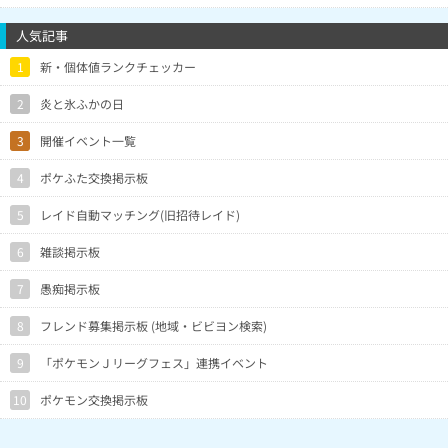
人気記事
1
新・個体値ランクチェッカー
2
炎と氷ふかの日
3
開催イベント一覧
4
ポケふた交換掲示板
5
レイド自動マッチング(旧招待レイド)
6
雑談掲示板
7
愚痴掲示板
8
フレンド募集掲示板 (地域・ビビヨン検索)
9
「ポケモンＪリーグフェス」連携イベント
10
ポケモン交換掲示板