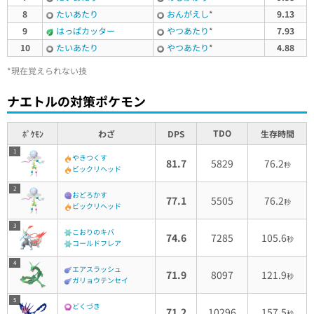
8
たいあたり
おんがえし
*
9.13
9
はっぱカッター
やつあたり
*
7.93
10
たいあたり
やつあたり
*
4.88
*現在覚えられない技
ナエトルの対策ポケモン
TDO
ﾎﾟｹﾓﾝ
わざ
DPS
生存時間
1
やきつくす
81.7
5829
76.2
秒
ビックリヘッド
2
おどろかす
77.1
5505
76.2
秒
ビックリヘッド
3
こおりのキバ
74.6
7285
105.6
秒
コールドフレア
4
エアスラッシュ
71.9
8097
121.9
秒
ガリョウテンセイ
5
どくづき
71.2
10296
157.5
秒