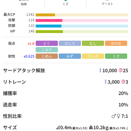
くさ
ブースト
相棒
最大CP
1342
攻撃
119
防御
110
HP
146
弱点
x1.6
どく
ひこう
むし
ほのお
こおり
耐性
x0.625
じめん
みず
でんき
くさ
サードアタック解放
10,000
25
リトレーン
3,000
3
捕獲率
20%
逃走率
10%
性別比率
7:1
サイズ
0.4m
10.2kg
(最大x1.55)
(最大x2.749..)