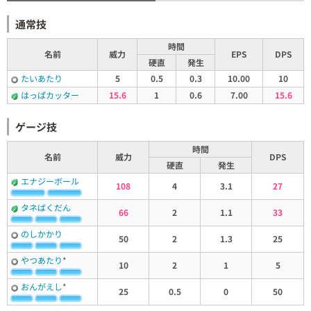
通常技
時間
名前
威力
EPS
DPS
硬直
発生
たいあたり
5
0.5
0.3
10.00
10
はっぱカッター
15.6
1
0.6
7.00
15.6
ゲージ技
時間
名前
威力
DPS
硬直
発生
エナジーボール
108
4
3.1
27
タネばくだん
66
2
1.1
33
のしかかり
50
2
1.3
25
やつあたり
*
10
2
1
5
おんがえし
*
25
0.5
0
50