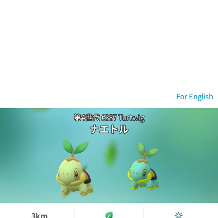
For English
第4世代 #387
Turtwig
ナエトル
3km