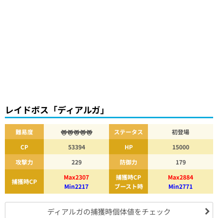
レイドボス「ディアルガ」
難易度
ステータス
初登場
CP
53394
HP
15000
攻撃力
229
防御力
179
Max2307
捕獲時CP
Max2884
捕獲時CP
Min2217
ブースト時
Min2771
ディアルガの捕獲時個体値をチェック