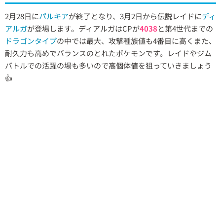
2月28日に
パルキア
が終了となり、3月2日から伝説レイドに
ディ
アルガ
が登場します。ディアルガはCPが
4038
と第4世代までの
ドラゴンタイプ
の中では最大、攻撃種族値も4番目に高くまた、
耐久力も高めでバランスのとれたポケモンです。レイドやジム
バトルでの活躍の場も多いので高個体値を狙っていきましょう
👍