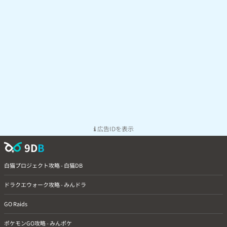
広告IDを表示
9D
B
白猫プロジェクト攻略 - 白猫DB
ドラクエウォーク攻略 - みんドラ
GO Raids
ポケモンGO攻略 - みんポケ