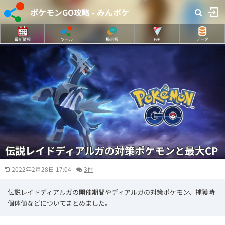
ポケモンGO攻略 - みんポケ
最新情報
ツール
掲示板
PvP
データ
伝説レイドディアルガの対策ポケモンと最大CP
2022年2月28日 17:04
3件
伝説レイドディアルガの開催期間やディアルガの対策ポケモン、捕獲時
個体値などについてまとめました。