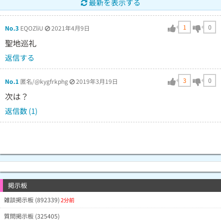
最新を表示する
1
0
No.3
EQOZliU
2021年4月9日
聖地巡礼
返信する
3
0
No.1
匿名/@kygfrkphg
2019年3月19日
次は？
返信数 (1)
掲示板
雑談掲示板 (892339)
2分前
質問掲示板 (325405)