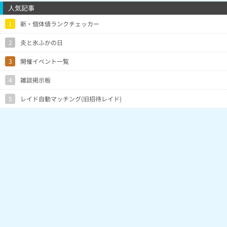
人気記事
1
新・個体値ランクチェッカー
2
炎と氷ふかの日
3
開催イベント一覧
4
雑談掲示板
5
レイド自動マッチング(旧招待レイド)