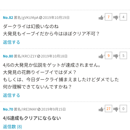
7
4
No.82
匿名/gVKUMpA
2019年10月19日
ダークライは幻扱いなのね
大発見もイーブイだから今はほぼクリア不可？
返信する
9
5
No.80
匿名/KRCIZ1Y
2019年10月18日
4/6の大発見か伝説をゲットが達成されません。
大発見の花飾りイーブイではダメ？
もしくは、今日ダークライ捕まえましたけどダメでした
何か理解できてないんですかね？
返信する
27
0
No.70
匿名/IRE3MAY
2019年9月15日
4/6達成もクリアにならない
返信数 (8)