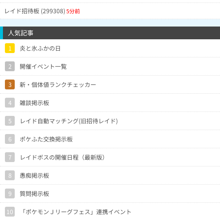
レイド招待板 (299308)
5分前
人気記事
1
炎と氷ふかの日
2
開催イベント一覧
3
新・個体値ランクチェッカー
4
雑談掲示板
5
レイド自動マッチング(旧招待レイド)
6
ポケふた交換掲示板
7
レイドボスの開催日程（最新版）
8
愚痴掲示板
9
質問掲示板
10
「ポケモンＪリーグフェス」連携イベント