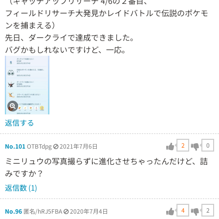
（キャッチアップリサーチ 4/6の２番目、
フィールドリサーチ大発見かレイドバトルで伝説のポケモ
ンを捕まえる）
先日、ダークライで達成できました。
バグかもしれないですけど、一応。
返信する
2
0
No.101
OTBTdpg
2021年7月6日
ミニリュウの写真撮らずに進化させちゃったんだけど、詰
みですか？
返信数 (1)
4
2
No.96
匿名/hRJ5FBA
2020年7月4日