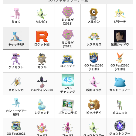
ミカルゲ
ミュウ
セレビィ
メルタン
ジラーチ
(2018)
ミカルゲ
キャッチUP
ロケット団
レジギガス
伝説シャドウ
(2019)
GO Fest2020
GO Fest2020
コミュデイ
ゲノセクト
ガラル
(1日目)
(2日目)
レベル
メガシンカ
ハロウィン2020
映画コラボ
カントーツアー
チャレンジ
カントーツアー
レジェンド
ポケカコラボ
ビッパデイ
メロエッタ
続行
GO Fest2021
ジョウトツアー
フーパ1
フーパ2
ジョウトツアー