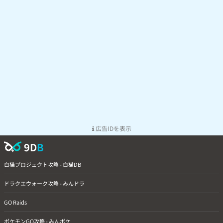
広告IDを表示
9D
B
白猫プロジェクト攻略 - 白猫DB
ドラクエウォーク攻略 - みんドラ
GO Raids
ポケモンGO攻略 - みんポケ