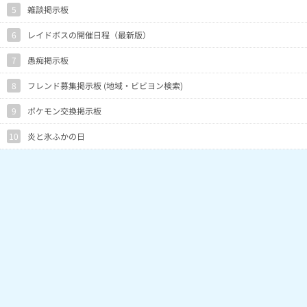
5
雑談掲示板
6
レイドボスの開催日程（最新版）
7
愚痴掲示板
8
フレンド募集掲示板 (地域・ビビヨン検索)
9
ポケモン交換掲示板
10
炎と氷ふかの日