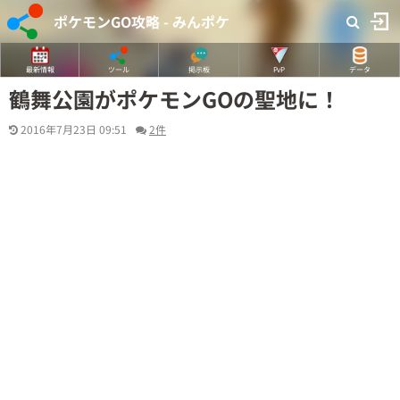
ポケモンGO攻略 - みんポケ
最新情報
ツール
掲示板
PvP
データ
鶴舞公園がポケモンGOの聖地に！
2016年7月23日 09:51
2件