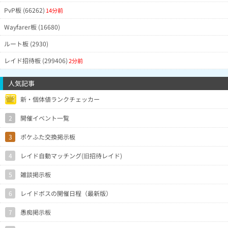
PvP板 (66262)
14分前
Wayfarer板 (16680)
ルート板 (2930)
レイド招待板 (299406)
2分前
人気記事
1
新・個体値ランクチェッカー
2
開催イベント一覧
3
ポケふた交換掲示板
4
レイド自動マッチング(旧招待レイド)
5
雑談掲示板
6
レイドボスの開催日程（最新版）
7
愚痴掲示板