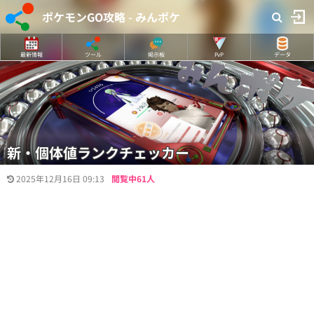
ポケモンGO攻略 - みんポケ
最新情報
ツール
掲示板
PvP
データ
新・個体値ランクチェッカー
2025年12月16日 09:13
閲覧中61人