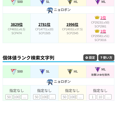
500
SL
HL
ML
ニョロボン
1位
CP2923(Lv50)
3829位
2781位
1996位
SCP2981
CP465(Lv6.5)
CP1477(Lv20)
CP2493(Lv37.5)
1位
SCP474
SCP1505
SCP2545
CP2958(Lv51)
SCP3016
個体値ランク検索文字列
設定
使い方
ML
500
SL
HL
攻撃14
を除外
ニョロボン
指定なし
指定なし
指定なし
指定なし
50
100
...
50
100
...
50
100
...
1
10
...