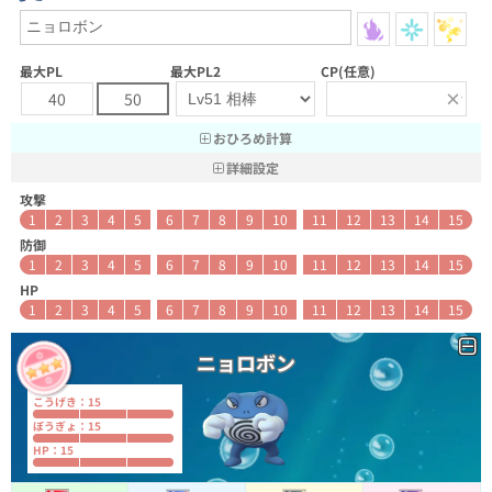
最大PL
最大PL2
CP(任意)
×
40
50
おひろめ計算
詳細設定
攻撃
1
2
3
4
5
6
7
8
9
10
11
12
13
14
15
防御
1
2
3
4
5
6
7
8
9
10
11
12
13
14
15
HP
1
2
3
4
5
6
7
8
9
10
11
12
13
14
15
ニョロボン
こうげき：15
ぼうぎょ：15
HP：15