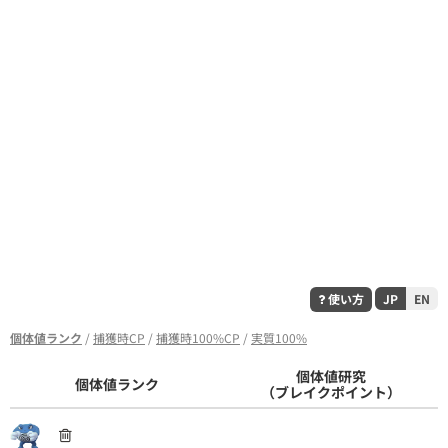
使い方
JP
EN
個体値ランク
/
捕獲時CP
/
捕獲時100%CP
/
実質100%
個体値研究
個体値ランク
（ブレイクポイント）