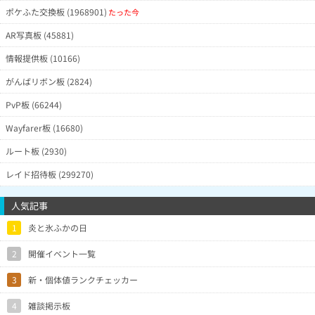
ポケふた交換板 (1968901)
たった今
AR写真板 (45881)
情報提供板 (10166)
がんばリボン板 (2824)
PvP板 (66244)
Wayfarer板 (16680)
ルート板 (2930)
レイド招待板 (299270)
人気記事
1
炎と氷ふかの日
2
開催イベント一覧
3
新・個体値ランクチェッカー
4
雑談掲示板