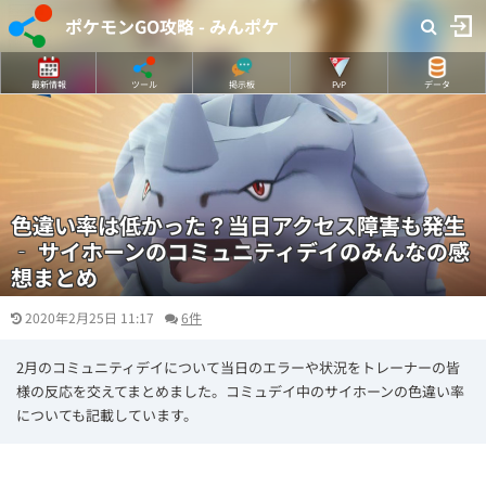
ポケモンGO攻略 - みんポケ
最新情報
ツール
掲示板
PvP
データ
色違い率は低かった？当日アクセス障害も発生
‐ サイホーンのコミュニティデイのみんなの感
想まとめ
2020年2月25日 11:17
6件
2月のコミュニティデイについて当日のエラーや状況をトレーナーの皆
様の反応を交えてまとめました。コミュデイ中のサイホーンの色違い率
についても記載しています。