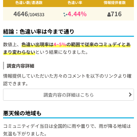
色違い数/遭遇数
色違い率
情報提供者数
4646
4.44%
716
/104533
結論：色違い率は今まで通り
数値上、
色違い出現率は
4~5％
の範囲で従来のコミュデイとあ
まり変わらない
という結果になりました。
調査内容詳細
情報提供していただいた方々のコメントを以下のリンクより確
認できます。
調査内容の詳細はこちら
悪天候の地域も
コミュニティデイ当日は全国的に雨や曇りで、雨が降る地域は
気温も下がりました。