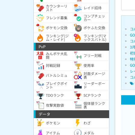
カウンターリ
レイド招待
スト
コンプチェッ
フレンド募集
カー
ポケモン交換
ポケふた交換
コ
G
ランキング(ジ
ランキング(マ
ム・レイド)
ックスバトル)
コ
PvP
3
初
みんポケ大乱
フリー対戦
闘
特
G
対戦記録
使用率
レ
対面ダメージ
バトルシミュ
表
コ
ブレイクポイ
リーダーボー
ント
ド
TDOランク
SCPランク
個体値ランク
攻撃実数値
表
データ
ポケモン
わざ
アイテム
メダル