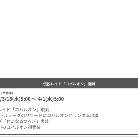
L
/
U
o
n
a
m
d
u
e
t
d
e
:
6
2
.
9
0
%
伝説レイド「コバルオン」復刻
日本時間)
/3/18(水)5:00 〜 4/1(水)5:00
レイド「コバルオン」復刻
バトルリーグのリワードにコバルオンがランダム出現
ざ「せいなるつるぎ」実装
いのコバルオン初実装