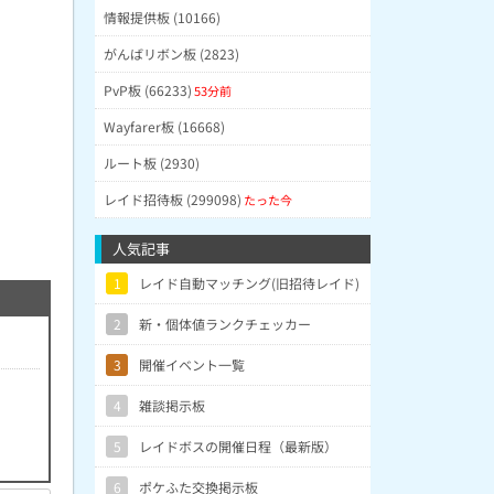
情報提供板 (10166)
がんばリボン板 (2823)
PvP板 (66233)
53分前
Wayfarer板 (16668)
ルート板 (2930)
レイド招待板 (299098)
たった今
人気記事
1
レイド自動マッチング(旧招待レイド)
2
新・個体値ランクチェッカー
3
開催イベント一覧
4
雑談掲示板
5
レイドボスの開催日程（最新版）
6
ポケふた交換掲示板