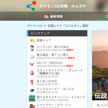
ポケモンGO攻略 - みんポケ
最新情報
ポケモンGO
伝説レイド「コバルオン」復刻
ピックアップ
攻略トップ
シーズン23：新たな歩み
6/2(火)10:00-9/8(火)10:00
開催中
夏の遠足：凍てつく残火
8/4(火)10:00-8/10(月)20:00
開催中
GOパス：8月(2026)
8/4(火)10:00-9/8(火)10:00
開催中
スポットライトアワー：デリバード
（捕獲時すな2倍）
8/6(木)18:00-19:00
炎と氷ふかの日
8/8(土)11:00-17:00
マックスマンデー：ダンバル
8/10(月)6:00-21:00
伝説
選べるタイムチャレンジ：どく&くさ
8/11(火)10:00-8/17(月)20:00
レイドアワー：グラードン
2022
8/12(水)18:00-19:00