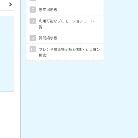
7
愚痴掲示板
8
利用可能なプロモーションコード一
覧
9
質問掲示板
10
フレンド募集掲示板 (地域・ビビヨン
検索)