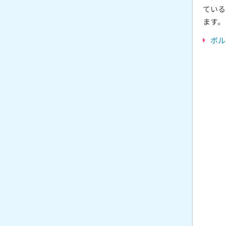
ている
ます。
ボル