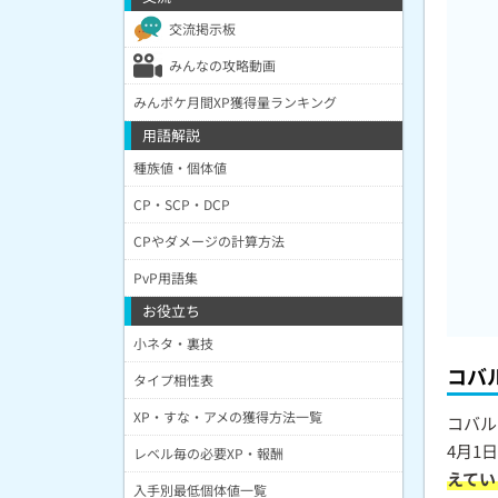
交流掲示板
みんなの攻略動画
みんポケ月間XP獲得量ランキング
用語解説
種族値・個体値
CP・SCP・DCP
CPやダメージの計算方法
PvP用語集
お役立ち
小ネタ・裏技
コバ
タイプ相性表
XP・すな・アメの獲得方法一覧
コバル
4月1
レベル毎の必要XP・報酬
えてい
入手別最低個体値一覧