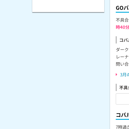
GO
不具合
時40
コバ
ダーク
レーナ
問い合
3月
不具
コバ
7時過