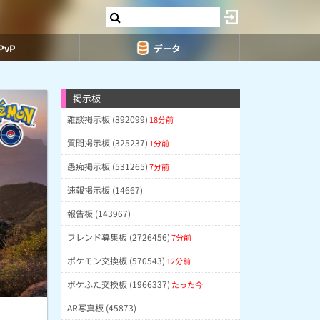
PvP
データ
掲示板
雑談掲示板 (892099)
18分前
質問掲示板 (325237)
1分前
愚痴掲示板 (531265)
7分前
速報掲示板 (14667)
報告板 (143967)
フレンド募集板 (2726456)
7分前
ポケモン交換板 (570543)
12分前
ポケふた交換板 (1966337)
たった今
AR写真板 (45873)