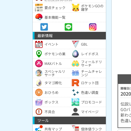
ポケモンGOの
要点チェック
雑学
基本機能一覧
最新情報
イベント
GBL
ポケモンの巣
レイドボス
フィールドリ
MAXバトル
サーチ
スペシャルリ
チームチャレ
サーチ
ンジ
タマゴ孵化
ロケット団
開催日(
おひろめ
色違い調査
2020
ボックス
プロモコード
伝説
GO
不具合
マイページ
新わ
ツール
色違
共有マップ
個体値ランク