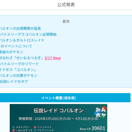
公式発表
目次
バルオンの出現期間が延長
Oバトルリーグでコバルオン出現開始
バルオン＆ボルトロスレイド
月のイベントについて
実装のポケモン
別なわざ「せいなるつるぎ」
3/17 New
Oバトルリーグのリワード
イドボス「コバルオン」
バルオンの対策ポケモン
伝説レイドのタグ
イベント概要(保存用)