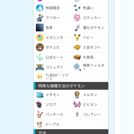
地域限定
色違い
アバター
ステッカー
背景
進化ポケモン
メガシンカ
ベビー
ポケふた
人気ギフト
公式ルート
大発見
検索フィルタ
コミュデイ
ー
TL別XP・リワ
ード
特殊な捕獲方法のポケモン
メタモン
メルタン
ゾロア
ビビヨン
パッチール
コレクレー
ドーブル
交流