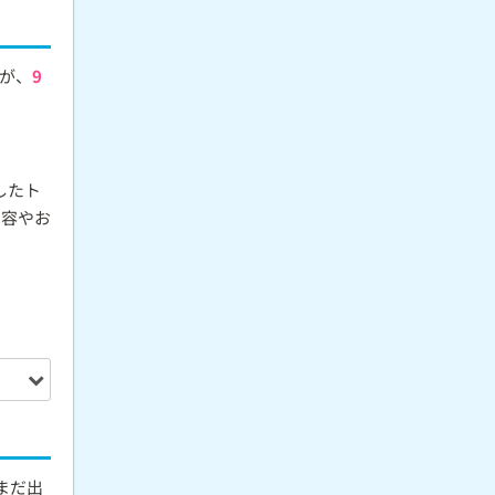
が、
9
したト
内容やお
まだ出