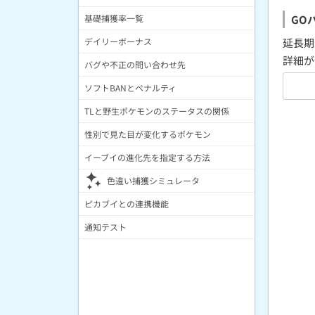
基礎捕獲率一覧
GO
デイリーボーナス
延長期
詳細が
バグや不正の問い合わせ先
ソフトBANとペナルティ
TLと野生ポケモンのステータスの関係
性別で見た目が変化するポケモン
イーブイの進化先を指定する方法
色違い捕獲シミュレータ
ピカブイとの連携機能
通知テスト