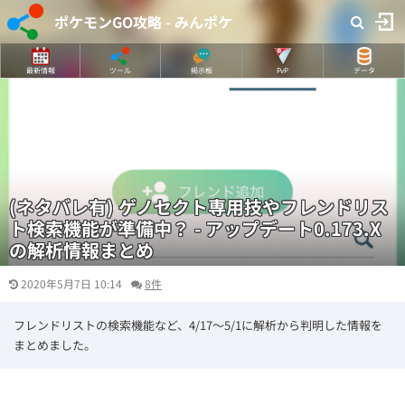
ポケモンGO攻略 - みんポケ
最新情報
ツール
掲示板
PvP
データ
(ネタバレ有) ゲノセクト専用技やフレンドリス
ト検索機能が準備中？ - アップデート0.173.X
の解析情報まとめ
2020年5月7日 10:14
8件
フレンドリストの検索機能など、4/17〜5/1に解析から判明した情報を
まとめました。