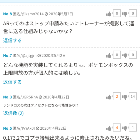
0
0
No.8
匿名/@ksmo2014
2020年5月2日
ARってのはストップ申請みたいにトレーナーが撮影して運
営に送る仕組みじゃないかな？
返信する
0
0
No.7
匿名/@ajtgjm
2020年5月2日
どんな機能を実装してくれるよりも、ポケモンボックスの
上限開放の方が個人的には嬉しい。
返信する
2
14
No.3
匿名/JGR5RnA
2020年4月22日
ランドロスの次はゲノセクトになる可能性あり⁉️
返信数 (2)
4
1
No.5
匿名/IVYAk0I
2020年4月22日
0.173.2でゴプラ接続出来るように修正されたみたいだね。