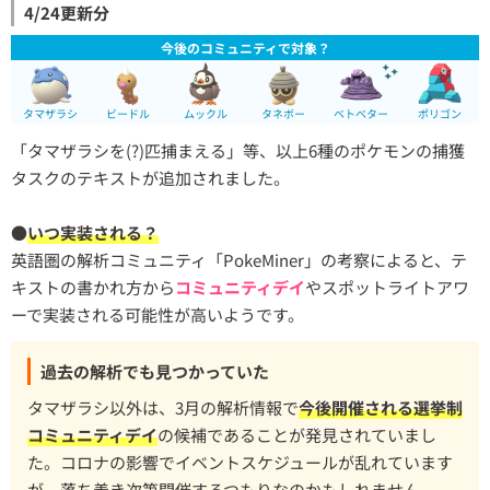
4/24更新分
今後のコミュニティで対象？
タマザラシ
ビードル
ムックル
タネボー
ベトベター
ポリゴン
「タマザラシを(?)匹捕まえる」等、以上6種のポケモンの捕獲
タスクのテキストが追加されました。
●
いつ実装される？
英語圏の解析コミュニティ「PokeMiner」の考察によると、テ
キストの書かれ方から
コミュニティデイ
やスポットライトアワ
ーで実装される可能性が高いようです。
過去の解析でも見つかっていた
タマザラシ以外は、3月の解析情報で
今後開催される選挙制
コミュニティデイ
の候補であることが発見されていまし
た。コロナの影響でイベントスケジュールが乱れています
が、落ち着き次第開催するつもりなのかもしれません。