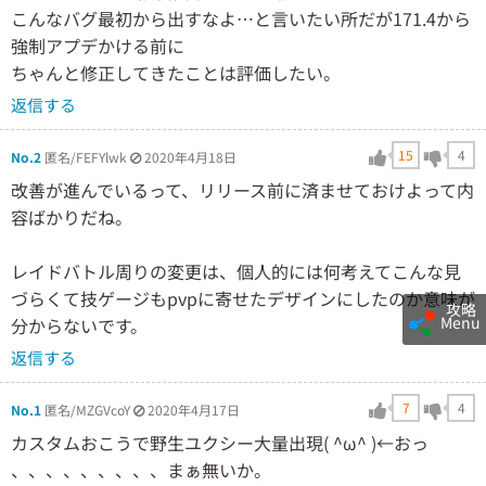
こんなバグ最初から出すなよ…と言いたい所だが171.4から
強制アプデかける前に
ちゃんと修正してきたことは評価したい。
返信する
15
4
No.2
匿名/FEFYlwk
2020年4月18日
改善が進んでいるって、リリース前に済ませておけよって内
容ばかりだね。
レイドバトル周りの変更は、個人的には何考えてこんな見
づらくて技ゲージもpvpに寄せたデザインにしたのか意味が
攻略
Menu
分からないです。
返信する
7
4
No.1
匿名/MZGVcoY
2020年4月17日
カスタムおこうで野生ユクシー大量出現( ^ω^ )←おっ
、、、、、、、、、まぁ無いか。