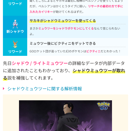
聞くところによるとサカキは最初に相棒のペルシアンを使ってくるよう
リワード
だが、ペルシアンはかくとうタイプに弱い。
リサーチの最初の方で手に
入れたカイリキー
が助けてくれるはずだ。
サカキがシャドウミュウツーを使ってくる
まさか
ミュウツーをシャドウポケモンにしてくる
なんて信じられない
新シャドウ
よ。
ミュウツー後にビクティニをゲットできる
リワード
GOロケット団が追っていた幻のポケモンは
ビクティニ
だとわかった！
先日
シャドウ / ライトミュウツー
の詳細なデータが内部データ
に追加されたこともわかっており、
シャドウミュウツーが取れ
る
説を補強してくれます。
シャドウミュウツーに関する解析情報