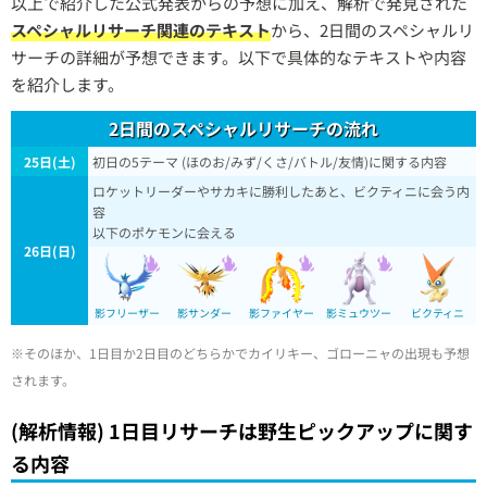
以上で紹介した公式発表からの予想に加え、解析で発見された
スペシャルリサーチ関連のテキスト
から、2日間のスペシャルリ
サーチの詳細が予想できます。以下で具体的なテキストや内容
を紹介します。
2日間のスペシャルリサーチの流れ
25日(土)
初日の5テーマ (ほのお/みず/くさ/バトル/友情)に関する内容
ロケットリーダーやサカキに勝利したあと、ビクティニに会う内
容
以下のポケモンに会える
26日(日)
影フリーザー
影サンダー
影ファイヤー
影ミュウツー
ビクティニ
※そのほか、1日目か2日目のどちらかでカイリキー、ゴローニャの出現も予想
されます。
(解析情報) 1日目リサーチは野生ピックアップに関す
る内容