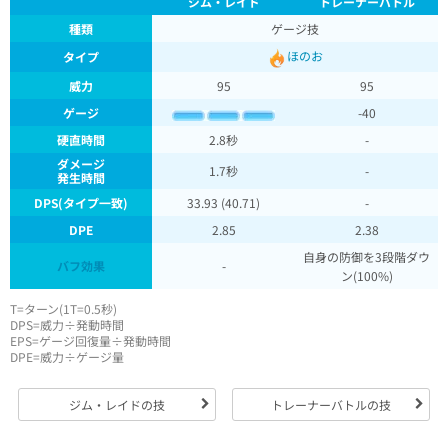
ジム・レイド
トレーナーバトル
種類
ゲージ技
ほのお
タイプ
威力
95
95
ゲージ
-40
硬直時間
2.8秒
-
ダメージ
1.7秒
-
発生時間
DPS(タイプ一致)
33.93 (40.71)
-
DPE
2.85
2.38
自身の防御を3段階ダウ
バフ効果
-
ン(100%)
T=ターン(1T=0.5秒)
DPS=威力÷発動時間
EPS=ゲージ回復量÷発動時間
DPE=威力÷ゲージ量
ジム・レイドの技
トレーナーバトルの技