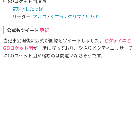
GOロケット団攻略
└
気球
/
したっぱ
└リーダー:
アルロ
/
シエラ
/
クリフ
/
サカキ
公式もツイート
更新
当記事公開後に公式が画像をツイートしました。
ビクティニと
GOロケット団
が一緒に写っており、やさりビクティニリサーチ
にGOロケット団が絡むのは間違いなさそうです。