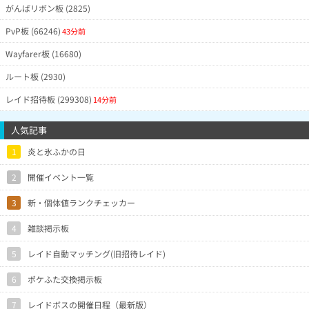
がんばリボン板 (2825)
PvP板 (66246)
43分前
Wayfarer板 (16680)
ルート板 (2930)
レイド招待板 (299308)
14分前
人気記事
1
炎と氷ふかの日
2
開催イベント一覧
3
新・個体値ランクチェッカー
4
雑談掲示板
5
レイド自動マッチング(旧招待レイド)
6
ポケふた交換掲示板
7
レイドボスの開催日程（最新版）