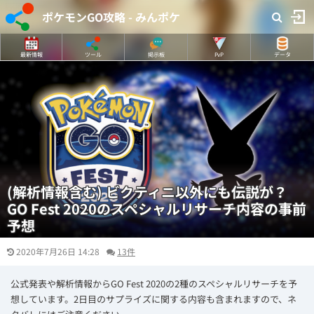
ポケモンGO攻略 - みんポケ
最新情報
ツール
掲示板
PvP
データ
(解析情報含む) ビクティニ以外にも伝説が？
GO Fest 2020のスペシャルリサーチ内容の事前
予想
2020年7月26日 14:28
13件
公式発表や解析情報からGO Fest 2020の2種のスペシャルリサーチを予
想しています。2日目のサプライズに関する内容も含まれますので、ネ