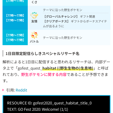
【??時〜??時】
くさ
テーマに沿った野生ポケモン
【??時〜??時】
【グローバルチャレンジ】
ギフト関連
【??時〜??時】
友情
【クリアボーナス】
ギフトからボーナスアイテ
ムが出るように
【??時〜??時】
テーマに沿った野生ポケモン
【??時〜??時】
バトル
1日目限定配信らしきスペシャルリサーチ名
解析によると1日目に配信すると思われるリサーチは、内部デー
タ上で「gofest_quest_
habitat ((野生生物の)生息地)
」と呼ば
れており、
野生ポケモンに関する内容
であることが予想できま
す。
引用:
Reddit
RESOURCE ID: gofest2020_quest_habitat_title_0
TEXT: GO Fest 2020: Welcome! (1/1)