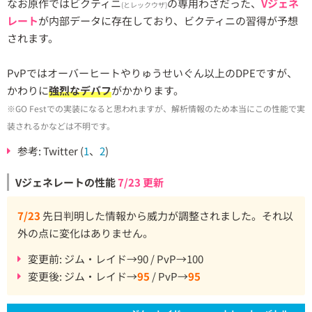
なお原作ではビクティニ
の専用わざだった、
Vジェネ
(とレックウザ)
レート
が内部データに存在しており、ビクティニの習得が予想
されます。
PvPではオーバーヒートやりゅうせいぐん以上のDPEですが、
かわりに
強烈なデバフ
がかかります。
※GO Festでの実装になると思われますが、解析情報のため本当にこの性能で実
装されるかなどは不明です。
参考: Twitter (
1
、
2
)
Vジェネレートの性能
7/23 更新
7/23
先日判明した情報から威力が調整されました。それ以
外の点に変化はありません。
変更前: ジム・レイド→90 / PvP→100
変更後: ジム・レイド→
95
/ PvP→
95