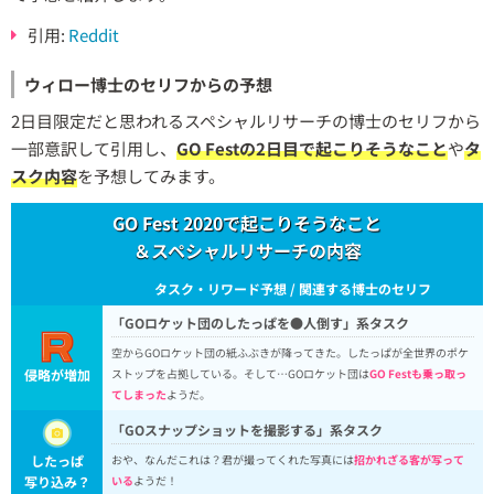
引用:
Reddit
ウィロー博士のセリフからの予想
2日目限定だと思われるスペシャルリサーチの博士のセリフから
一部意訳して引用し、
GO Festの2日目で起こりそうなこと
や
タ
スク内容
を予想してみます。
GO Fest 2020で起こりそうなこと
＆スペシャルリサーチの内容
タスク・リワード予想 / 関連する博士のセリフ
「GOロケット団のしたっぱを●人倒す」系タスク
空からGOロケット団の紙ふぶきが降ってきた。したっぱが全世界のポケ
侵略が増加
ストップを占拠している。そして…GOロケット団は
GO Festも乗っ取っ
てしまった
ようだ。
「GOスナップショットを撮影する」系タスク
したっぱ
おや、なんだこれは？君が撮ってくれた写真には
招かれざる客が写って
写り込み？
いる
ようだ！