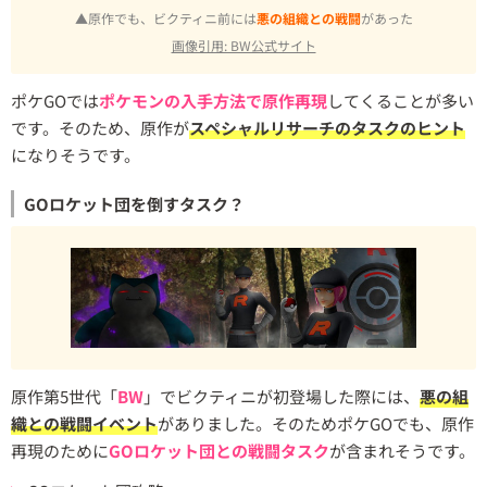
▲原作でも、ビクティニ前には
悪の組織との戦闘
があった
画像引用: BW公式サイト
ポケGOでは
ポケモンの入手方法で原作再現
してくることが多い
です。そのため、原作が
スペシャルリサーチのタスクのヒント
になりそうです。
GOロケット団を倒すタスク？
原作第5世代「
BW
」でビクティニが初登場した際には、
悪の組
織との戦闘イベント
がありました。そのためポケGOでも、原作
再現のために
GOロケット団との戦闘タスク
が含まれそうです。