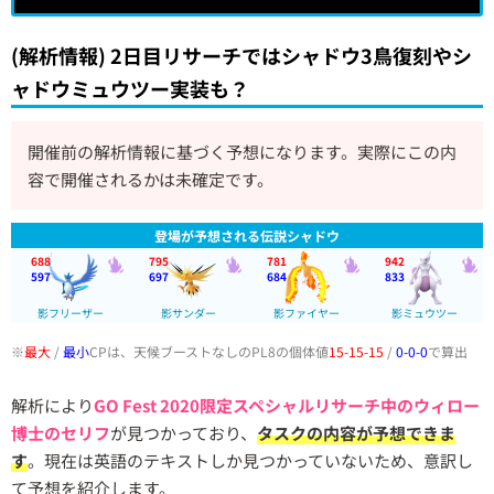
(解析情報) 2日目リサーチではシャドウ3鳥復刻やシ
ャドウミュウツー実装も？
開催前の解析情報に基づく予想になります。実際にこの内
容で開催されるかは未確定です。
登場が予想される伝説シャドウ
688
795
781
942
597
697
684
833
影フリーザー
影サンダー
影ファイヤー
影ミュウツー
※
最大
/
最小
CPは、天候ブーストなしのPL8の個体値
15-15-15
/
0-0-0
で算出
解析により
GO Fest 2020限定スペシャルリサーチ中のウィロー
博士のセリフ
が見つかっており、
タスクの内容が予想できま
す
。現在は英語のテキストしか見つかっていないため、意訳し
て予想を紹介します。