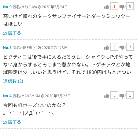
1
0
No.9
匿名/N3gCJVA
2020年7月24日
高いけど憧れのダークサンファイザーとダークミュウツー
はほしい
返信する
6
3
No.5
匿名/NBFBhkI
2020年7月23日
ビクティニは後で手に入るだろうし、シャドウもPvPやって
ない身からするとそこまで惹かれない。トゲチックとか地
域限定は少しいいと思うけど、それで1800円はちときつい
返信数 (2)
5
1
No.4
匿名/MANSMGM
2020年7月23日
今回も謎ポーズないのかな？
。・゜・(ノД`)・゜・。
返信する