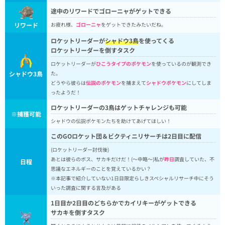
途中のリワードでゴローニャがゲットできる
リワード
お疲れ様、
ゴローニャ
をゲットできたみたいだね。
ロケットリーダーが
シャドウ3鳥
を使ってくる
ロケットリーダーを倒すタスク
ロケットリーダーが
ひこうタイプのポケモン
を使っているのが観測でき
シャドウ3鳥
た。
どうやら彼らは
伝説のポケモン
を捕まえて
シャドウポケモン
にしてしま
ったようだ！
ロケットリーダーの3鳥はゲットチャレンジも可能
※捕獲可能
シャドウの伝説ポケモンたちを助けてあげてほしい！
このGOロケット団＆ビクティニリサーチは2日目に配信
(ロケットリーダー討伐後)
あとは彼らのボス、サカキだけだ！(〜中略〜)私が
昨日
調査していた、不
日程
思議なエネルギーのことを覚えているかい？
※本記事で紹介していない1日目限定らしきスペシャルリサーチ中にそう
いった調査に関する言及がある
1日目か2日目のどちらかでカイリキーがゲットできる
サカキを倒すタスク