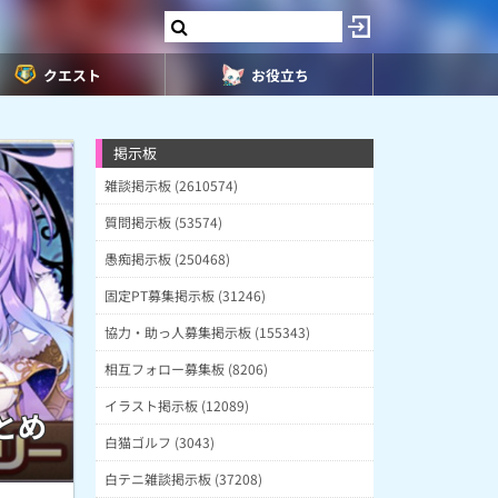
クエスト
お役立ち
掲示板
雑談掲示板 (2610574)
質問掲示板 (53574)
愚痴掲示板 (250468)
固定PT募集掲示板 (31246)
協力・助っ人募集掲示板 (155343)
相互フォロー募集板 (8206)
イラスト掲示板 (12089)
とめ
白猫ゴルフ (3043)
白テニ雑談掲示板 (37208)