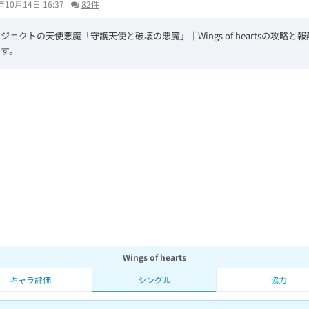
年10月14日 16:37
82件
ジェクトの天使悪魔「守護天使と破壊の悪魔」│Wings of heartsの攻略と
ます。
L
/
U
o
n
a
m
d
u
e
t
d
e
:
7
3
.
3
8
%
Wings of hearts
キャラ評価
シングル
協力