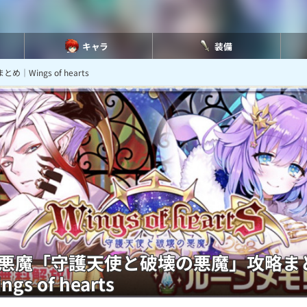
キャラ
装備
ings of hearts
悪魔「守護天使と破壊の悪魔」攻略ま
gs of hearts