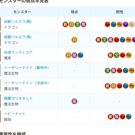
モンスターの弱点早見表
モンスター
弱点
耐性
凶獣ジルエラ(胴)
ドラゴン
凶獣ジルエラ(角)
ドラゴン
凶滅マンティコア
魔族
ソーサリーナイト（着地中）
-
魔法生物
ソーサリーナイト（浮遊中）
-
魔法生物
極悪マリオネット
-
魔法生物
ヘビーナイト
-
鎧殻
魔属性を編成