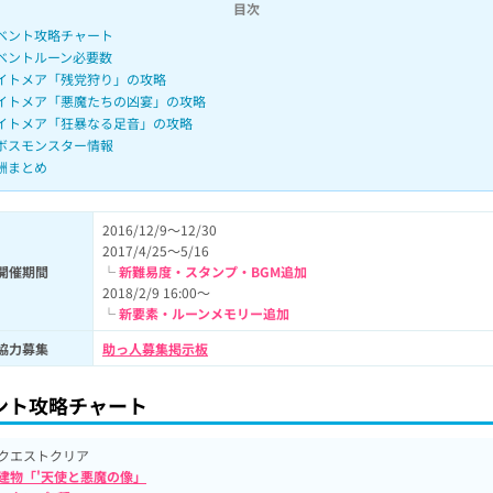
目次
ベント攻略チャート
ベントルーン必要数
イトメア「残党狩り」の攻略
イトメア「悪魔たちの凶宴」の攻略
イトメア「狂暴なる足音」の攻略
ボスモンスター情報
酬まとめ
2016/12/9～12/30
2017/4/25～5/16
開催期間
└
新難易度・スタンプ・BGM追加
2018/2/9 16:00～
└
新要素・ルーンメモリー追加
協力募集
助っ人募集掲示板
ント攻略チャート
クエストクリア
建物「'天使と悪魔の像」