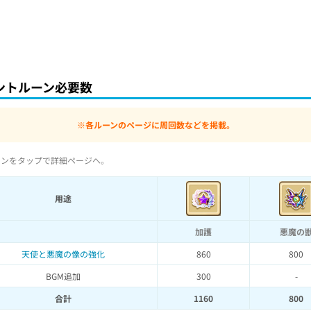
ントルーン必要数
※各ルーンのページに周回数などを掲載。
コンをタップで詳細ページへ。
用途
加護
悪魔の
天使と悪魔の像の強化
860
800
BGM追加
300
-
合計
1160
800