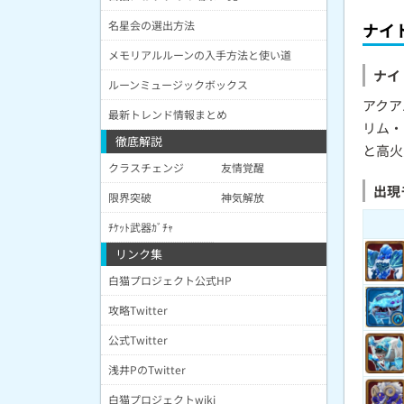
名星会の選出方法
ナイ
メモリアルルーンの入手方法と使い道
ナイ
ルーンミュージックボックス
アクア
最新トレンド情報まとめ
リム・
徹底解説
と高火
クラスチェンジ
友情覚醒
出現
限界突破
神気解放
ﾁｹｯﾄ武器ｶﾞﾁｬ
リンク集
白猫プロジェクト公式HP
攻略Twitter
公式Twitter
浅井PのTwitter
白猫プロジェクトwiki