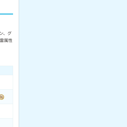
ン、グ
雷属性