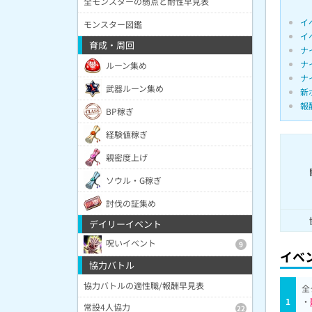
全モンスターの弱点と耐性早見表
イ
モンスター図鑑
イ
育成・周回
ナ
ナ
ルーン集め
ナ
武器ルーン集め
新
報
BP稼ぎ
経験値稼ぎ
親密度上げ
ソウル・G稼ぎ
討伐の証集め
デイリーイベント
呪いイベント
9
イベ
協力バトル
協力バトルの適性職/報酬早見表
全
1
・
常設4人協力
22