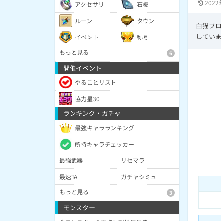
2022
アクセサリ
石板
ルーン
タウン
白猫プロ
してい
イベント
称号
もっと見る
6
開催イベント
やることリスト
協力星30
ランキング・ガチャ
最強キャラランキング
所持キャラチェッカー
最強武器
リセマラ
最速TA
ガチャシミュ
もっと見る
3
モンスター