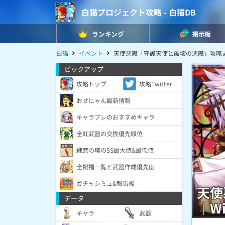
白猫プロジェクト攻略 - 白猫DB
ランキング
掲示板
白猫
イベント
天使悪魔「守護天使と破壊の悪魔」攻略まとめ│W
ピックアップ
攻略トップ
攻略Twitter
おせにゃん最新情報
キャラプレのおすすめキャラ
全虹武器の交換優先順位
練磨の塔のSS最大値&最低値
全祝福一覧と武器作成優先度
ガチャシミュ&報告板
天使
データ
│Win
キャラ
武器