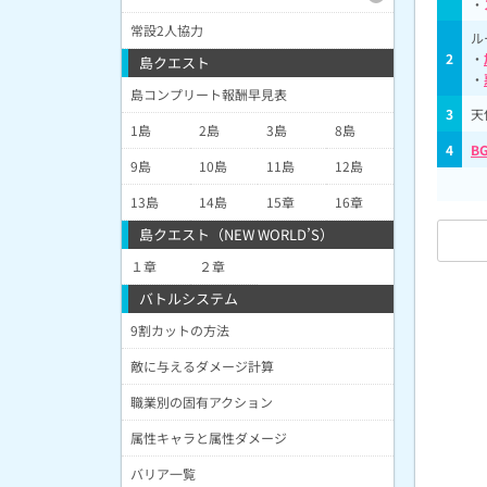
・
常設2人協力
ル
2
・
島クエスト
・
島コンプリート報酬早見表
3
天
1島
2島
3島
8島
4
B
9島
10島
11島
12島
13島
14島
15章
16章
島クエスト（NEW WORLD’S）
１章
２章
バトルシステム
9割カットの方法
敵に与えるダメージ計算
職業別の固有アクション
属性キャラと属性ダメージ
バリア一覧