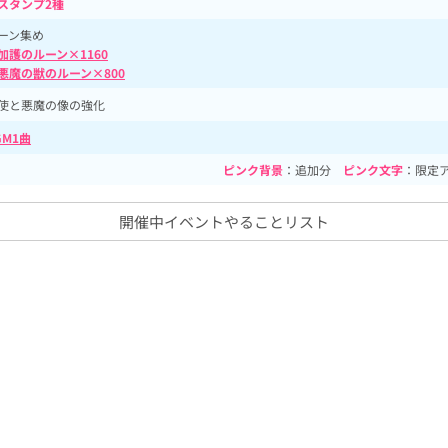
スタンプ2種
ーン集め
加護のルーン×1160
悪魔の獣のルーン×800
使と悪魔の像の強化
GM1曲
ピンク背景
：追加分
ピンク文字
：限定
開催中イベントやることリスト