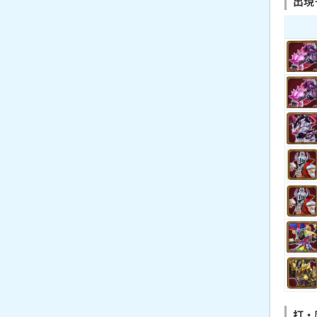
出現
打・