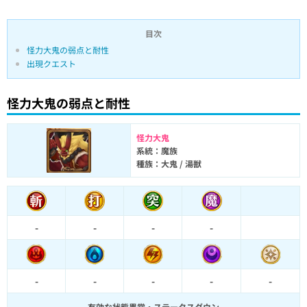
目次
怪力大鬼の弱点と耐性
出現クエスト
怪力大鬼の弱点と耐性
怪力大鬼
系統：魔族
種族：大鬼 / 湯獣
-
-
-
-
-
-
-
-
-
有効な状態異常・ステータスダウン