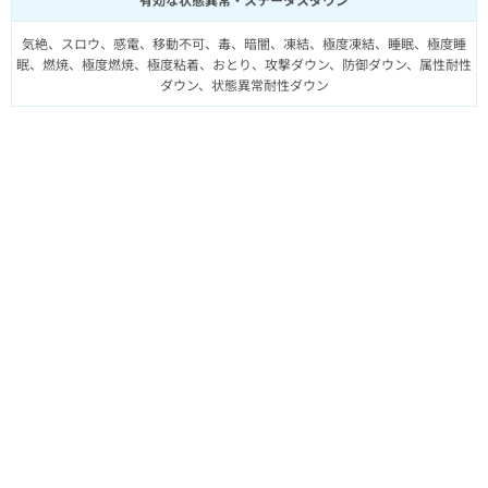
気絶、スロウ、感電、移動不可、毒、暗闇、凍結、極度凍結、睡眠、極度睡
眠、燃焼、極度燃焼、極度粘着、おとり、攻撃ダウン、防御ダウン、属性耐性
ダウン、状態異常耐性ダウン