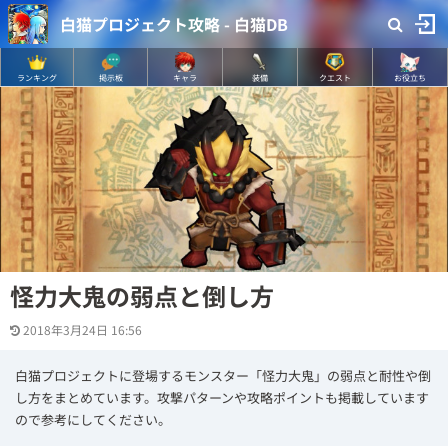
白猫プロジェクト攻略 - 白猫DB
ランキング
掲示板
キャラ
装備
クエスト
お役立ち
怪力大鬼の弱点と倒し方
2018年3月24日 16:56
白猫プロジェクトに登場するモンスター「怪力大鬼」の弱点と耐性や倒
し方をまとめています。攻撃パターンや攻略ポイントも掲載しています
ので参考にしてください。