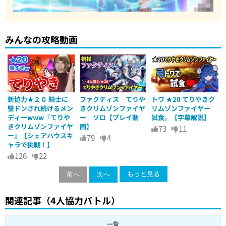
みんなの攻略動画
新協力★２０ 騎士に
ファクティス てりや
トワ ★20 てりやきク
壁ドンされ続けるメン
きクリムゾンファイヤ
リムゾンファイヤー
ディーwww『てりや
ー ソロ【プレイ動
試食。【字幕解説】
きクリムゾンファイヤ
画】
73
11
ー』【シェアハウスキ
79
4
ャラで挑戦！】
126
22
もっと見る
前へ
次へ
関連記事（4人協力バトル）
一覧