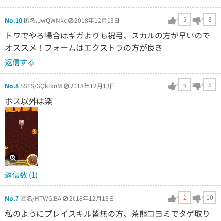
5
3
No.10
匿名/JwQWNkc
2018年12月13日
トワでやる場合はギガよりも祝弓、スカルの方が早いので
オススメ！フォームはエクストラの方が良き
返信する
6
5
No.8
SSES/GQkIknM
2018年12月13日
ボス以外は楽
返信数 (1)
2
10
No.7
匿名/MTWGlBA
2018年12月13日
私のようにプレイスキル皆無の方、茶熊コヨミでタゲ取り