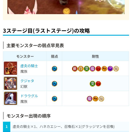
3ステージ目(ラストステージ)の攻略
主要モンスターの弱点早見表
モンスター
弱点
耐性
虚炎の騎士
魔族
クジャタ
幻獣
ドラウグル
魔族
モンスター出現の順序
1
虚炎の騎士×1、ハネカエシー、召喚石×1(グラッジマンを召喚)