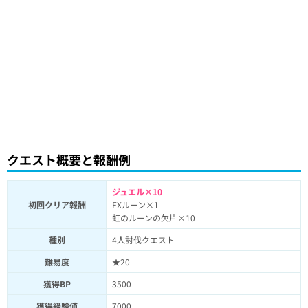
クエスト概要と報酬例
ジュエル×10
初回クリア報酬
EXルーン×1
虹のルーンの欠片×10
種別
4人討伐クエスト
難易度
★20
獲得BP
3500
獲得経験値
7000