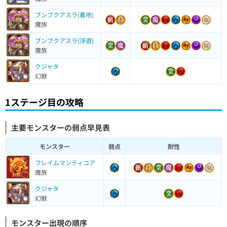
ブンブクアスラ(着地)
魔族
ブンブクアスラ(浮遊)
魔族
クジャタ
幻獣
1ステージ目の攻略
主要モンスターの弱点早見表
モンスター
弱点
耐性
フレイムマンティコア
魔族
クジャタ
幻獣
モンスター出現の順序