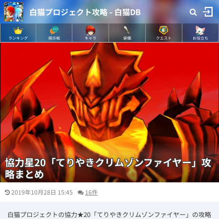
白猫プロジェクト攻略 - 白猫DB
ランキング
掲示板
キャラ
装備
クエスト
お役立ち
協力星20「てりやきクリムゾンファイヤー」攻
略まとめ
2019年10月28日 15:45
16件
白猫プロジェクトの協力★20「てりやきクリムゾンファイヤー」の攻略