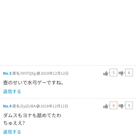
5
6
No.5
匿名/NYiTQXg
2018年12月12日
壺のせいで水弓ゲーですね。
返信する
8
5
No.4
匿名/EyiZUBA
2018年12月12日
ダムスもヨナも舐めてたわ
ちゅええ?
返信する