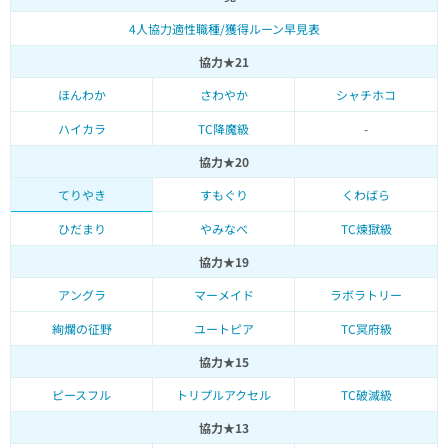
4人協力適性職種/獲得ルーン早見表
協力★21
ほんわか
さわやか
シャチホコ
ハイカラ
TC降魔級
-
協力★20
てりやき
すもぐり
くわばら
ひだまり
やみなべ
TC煉獄級
協力★19
アングラ
マーメイド
ラボラトリー
絢爛の征野
ユートピア
TC冥府級
協力★15
ピースフル
トリプルアクセル
TC破滅級
協力★13