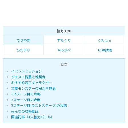
協力★20
てりやき
すもぐり
くわばら
ひだまり
やみなべ
TC煉獄級
目次
イベントミッション
クエスト概要と報酬例
おすすめ適正キャラクター
主要モンスターの弱点早見表
1ステージ目の攻略
2ステージ目の攻略
3ステージ目(ラストステージ)の攻略
みんなの攻略動画
関連記事（4人協力バトル）