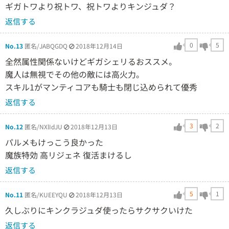
ギガトワより祝トワ、祝トワよりキンジュダ？
返信する
0
5
No.13
匿名/JABQGDQ
2018年12月14日
全然属性関係ないけどギガシェリるおススメ。
魔人は無視でその他の敵には高火力。
スキル1がマンティコアも騎士も閉じ込められて優秀
返信する
3
2
No.12
匿名/NXlIdJU
2018年12月13日
パルメもけっこう良かった
魔族特効 高リジェネ 復活まけるし
返信する
5
1
No.11
匿名/KUEEYQU
2018年12月13日
久しぶりにキンクラジュダ使ったらサクサクいけた
返信する