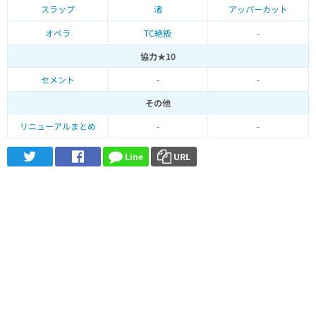
スラップ
渚
アッパーカット
オペラ
TC絶級
-
協力★10
セメント
-
-
その他
リニューアルまとめ
-
-
Line
URL