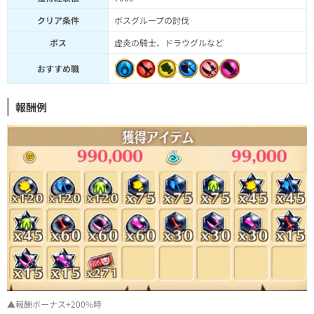
クリア条件
ボスグループの討伐
ボス
虚炎の騎士、ドラウグルなど
おすすめ職
報酬例
▲報酬ボーナス+200%時