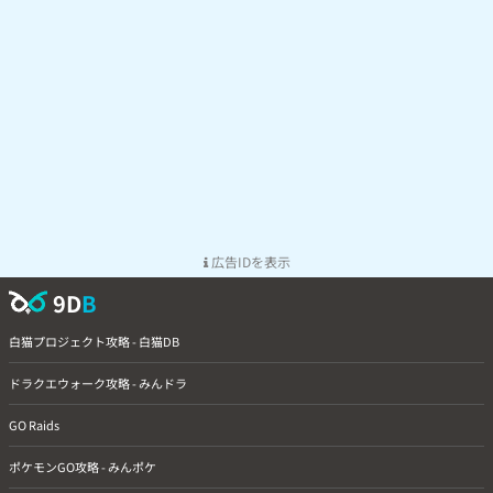
広告IDを表示
9D
B
白猫プロジェクト攻略 - 白猫DB
ドラクエウォーク攻略 - みんドラ
GO Raids
ポケモンGO攻略 - みんポケ