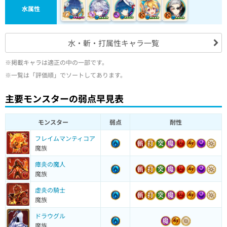
水属性
水・斬・打属性キャラ一覧
※掲載キャラは適正の中の一部です。
※一覧は「評価順」でソートしてあります。
主要モンスターの弱点早見表
モンスター
弱点
耐性
フレイムマンティコア
魔族
瘴炎の魔人
魔族
虚炎の騎士
魔族
ドラウグル
魔族