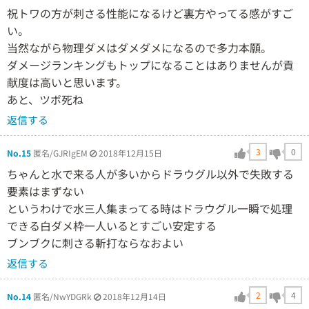
祝トワの方が刺さる性能になるけど裏方やってる感がすご
い。
当然ながら物理ダメはダメダメになるので多力本願。
ダメージランキングもトップになることはありませんが貢
献度は高いと思います。
あと、ツボ死ね
返信する
3
0
No.15
匿名/GJRIgEM
2018年12月15日
ちゃんと水で来る人が多いからドラウグル以外で失敗する
要素はまずない
というわけで水三人集まってる時はドラウグル一瞬で処理
できる白ダメ枠一人いるとすごい安定する
ブンブクに刺さる斬打ならなおよい
返信する
2
4
No.14
匿名/NwYDGRk
2018年12月14日