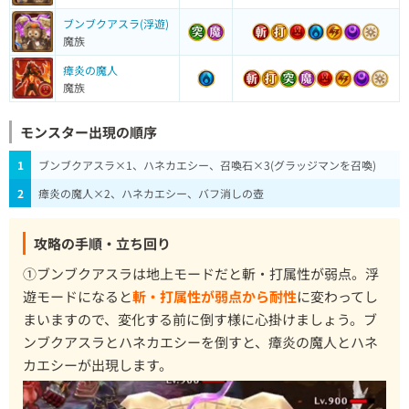
ブンブクアスラ(浮遊)
魔族
瘴炎の魔人
魔族
モンスター出現の順序
1
ブンブクアスラ×1、ハネカエシー、召喚石×3(グラッジマンを召喚)
2
瘴炎の魔人×2、ハネカエシー、バフ消しの壺
攻略の手順・立ち回り
①ブンブクアスラは地上モードだと斬・打属性が弱点。浮
遊モードになると
斬・打属性が弱点から耐性
に変わってし
まいますので、変化する前に倒す様に心掛けましょう。ブ
ンブクアスラとハネカエシーを倒すと、瘴炎の魔人とハネ
カエシーが出現します。