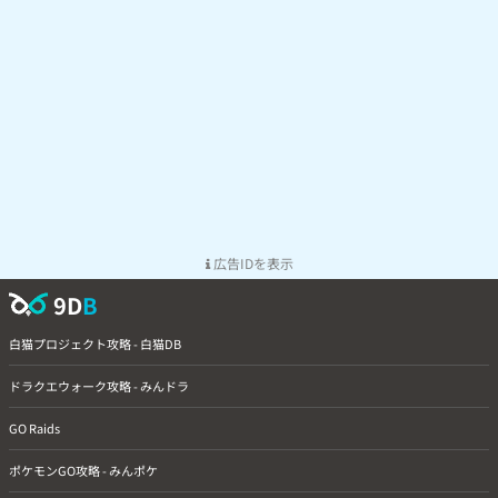
広告IDを表示
9D
B
白猫プロジェクト攻略 - 白猫DB
ドラクエウォーク攻略 - みんドラ
GO Raids
ポケモンGO攻略 - みんポケ