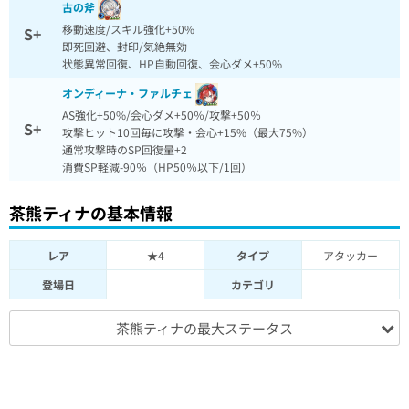
古の斧
移動速度/スキル強化+50%
S+
即死回避、封印/気絶無効
状態異常回復、HP自動回復、会心ダメ+50%
オンディーナ・ファルチェ
AS強化+50%/会心ダメ+50％/攻撃+50％
S+
攻撃ヒット10回毎に攻撃・会心+15%（最大75%）
通常攻撃時のSP回復量+2
消費SP軽減-90％（HP50％以下/1回）
茶熊ティナの基本情報
レア
★4
タイプ
アタッカー
登場日
カテゴリ
茶熊ティナの最大ステータス