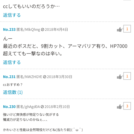
ccしてもいいのだろうか…
返信する
1
No.233
匿名/MlkQhng
2018年4月4日
んー
最近のボスだと、9割カット、アーマバリア有り、HP7000
超えてても一撃なのは辛い。
返信する
1
No.231
匿名/NWZHGYE
2018年3月30日
ccおすすめ？
返信数 (1)
3
No.230
匿名/ghAgd0A
2018年2月10日
強いけど爽快感が物足りない気がする
殲滅力が足りないのかねぇ､､､
かわいさと性能は全然現役だけどね(当たり前)(＾ω＾)