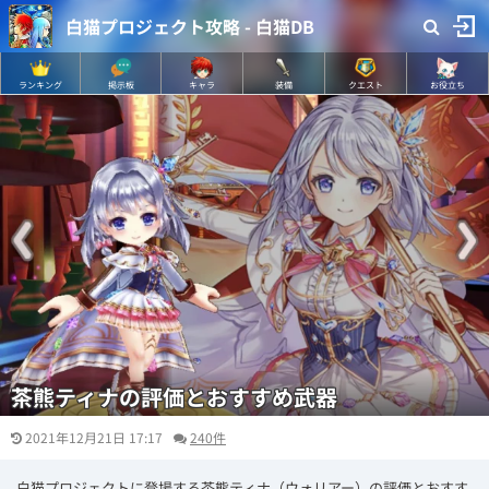
白猫プロジェクト攻略 - 白猫DB
ランキング
掲示板
キャラ
装備
クエスト
お役立ち
茶熊ティナの評価とおすすめ武器
2021年12月21日 17:17
240件
白猫プロジェクトに登場する茶熊ティナ（ウォリアー）の評価とおすす