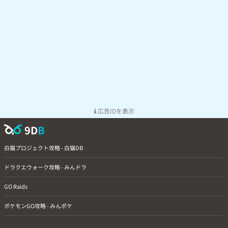
広告IDを表示
9D
B
白猫プロジェクト攻略 - 白猫DB
ドラクエウォーク攻略 - みんドラ
GO Raids
ポケモンGO攻略 - みんポケ