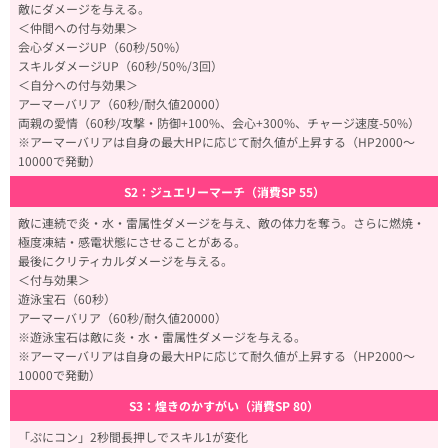
敵にダメージを与える。
＜仲間への付与効果＞
会心ダメージUP（60秒/50%）
スキルダメージUP（60秒/50%/3回）
＜自分への付与効果＞
アーマーバリア（60秒/耐久値20000）
両親の愛情（60秒/攻撃・防御+100%、会心+300%、チャージ速度-50%）
※アーマーバリアは自身の最大HPに応じて耐久値が上昇する（HP2000～
10000で発動）
S2：ジュエリーマーチ（消費SP 55）
敵に連続で炎・水・雷属性ダメージを与え、敵の体力を奪う。さらに燃焼・
極度凍結・感電状態にさせることがある。
最後にクリティカルダメージを与える。
＜付与効果＞
遊泳宝石（60秒）
アーマーバリア（60秒/耐久値20000）
※遊泳宝石は敵に炎・水・雷属性ダメージを与える。
※アーマーバリアは自身の最大HPに応じて耐久値が上昇する（HP2000～
10000で発動）
S3：煌きのかすがい（消費SP 80）
「ぷにコン」2秒間長押しでスキル1が変化