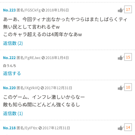
17
No.223
匿名/FGSCkFg
2018年1月6日
あーあ、今回ティナ出なかったやつらはまたしばらくティ
無い民として言われるぞw
このキャラ超えるのは4周年かなあw
返信数 (2)
15
No.222
匿名/FgREJwc
2018年1月4日
白うんち
返信する
10
No.220
匿名/IXgVkVQ
2017年12月31日
このゲーム、インフレ激しいからなー
敵も知らぬ間にどんどん強くなるし
返信数 (1)
14
No.218
匿名/EyIFYzc
2017年12月31日