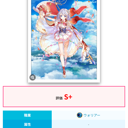
S+
評価
職業
ウォリアー
属性
-