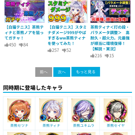
【白猫テニス】茶熊テ
【白猫テニス】スタミ
茶熊ティナ＜打の段・
ィナと茶熊ノアを狙っ
ナダメージ999がやば
パラメータ調整＞ 高
てガチャ！
すぎるww茶熊ティナ
耐久・超火力。元最強
を使ってみた！
が順当に環境復帰！
450
84
【解説・実況】
257
52
216
15
もっと見る
前へ
次へ
同時期に登場したキャラ
茶熊セツナ
茶熊ティナ
茶熊ユキムラ
茶熊セイヤ