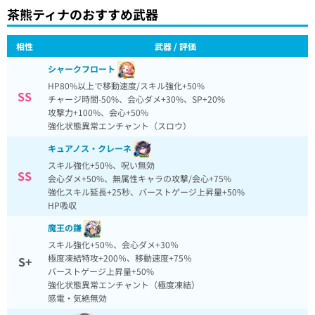
茶熊ティナのおすすめ武器
相性
武器 / 評価
シャークフロート
HP80%以上で移動速度/スキル強化+50%
SS
チャージ時間-50%、会心ダメ+30%、SP+20%
攻撃力+100%、会心+50%
強化状態異常エンチャント（スロウ）
キュアノス・クレーネ
スキル強化+50%、呪い無効
SS
会心ダメ+50%、無属性キャラの攻撃/会心+75%
強化スキル延長+25秒、バーストゲージ上昇量+50%
HP吸収
魔王の鎌
スキル強化+50％、会心ダメ+30％
極度凍結特攻+200％、移動速度+75％
S+
バーストゲージ上昇量+50%
強化状態異常エンチャント（極度凍結）
感電・気絶無効