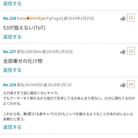
返信する
13
No.228
Kaito
◆NVVYEpA
/FgFwgzQ
2018年1月20日
S3が狙えない(ToT)
返信する
11
No.227
匿名/EBE5Rnk
2018年1月20日
全部乗せの化け物
返信する
14
No.224
匿名/NCNXR5E
2018年1月7日
火力高すぎて逆に面白くないキャラ。
でもアーマーすぐ割れるから協力で生存してるのあんまり見ない。火力に溺れてるのが
よくわかる、
これから先、敵(堅さ)も新キャラ(火力)もこいつを越えるようなことがあればいよいよ
末期だと思う。
返信する