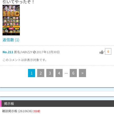
引いてやったぞ！
返信数 (1)
6
No.211
匿名/IABIZ2Y
2017年12月30日
このコメントは非表示対象です。
...
1
2
3
4
6
>
掲示板
雑談掲示板 (2610636)
3分前