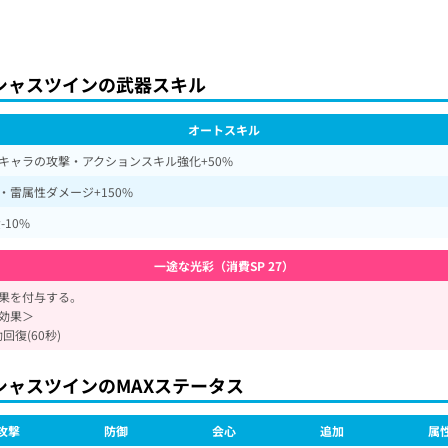
シャスツインの武器スキル
オートスキル
キャラの攻撃・アクションスキル強化+50%
・雷属性ダメージ+150%
-10%
一途な光彩（消費SP 27）
果を付与する。
効果＞
回復(60秒)
シャスツインのMAXステータス
攻撃
防御
会心
追加
属