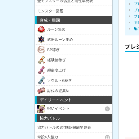
全モンスターの弱点と耐性早見表
プ
プ
モンスター図鑑
プ
育成・周回
同
ルーン集め
武器ルーン集め
プレ
BP稼ぎ
経験値稼ぎ
親密度上げ
ソウル・G稼ぎ
討伐の証集め
デイリーイベント
呪いイベント
9
協力バトル
協力バトルの適性職/報酬早見表
常設4人協力
22