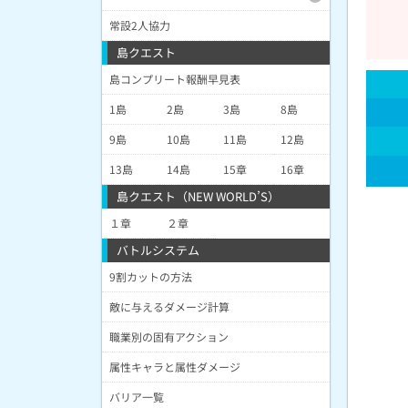
常設2人協力
島クエスト
島コンプリート報酬早見表
1島
2島
3島
8島
9島
10島
11島
12島
13島
14島
15章
16章
島クエスト（NEW WORLD’S）
１章
２章
バトルシステム
9割カットの方法
敵に与えるダメージ計算
職業別の固有アクション
属性キャラと属性ダメージ
バリア一覧