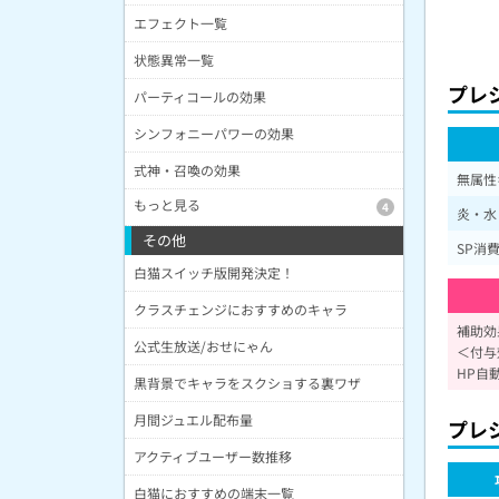
エフェクト一覧
状態異常一覧
プレ
パーティコールの効果
シンフォニーパワーの効果
式神・召喚の効果
無属性
もっと見る
4
炎・水
その他
SP消費
白猫スイッチ版開発決定！
クラスチェンジにおすすめのキャラ
補助効
公式生放送/おせにゃん
＜付与
HP自動
黒背景でキャラをスクショする裏ワザ
月間ジュエル配布量
プレ
アクティブユーザー数推移
白猫におすすめの端末一覧