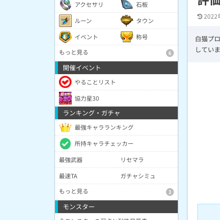
アクセサリ
石板
2022
ルーン
タウン
イベント
称号
白猫プロ
してい
もっと見る
6
開催イベント
やることリスト
協力星30
ランキング・ガチャ
最強キャラランキング
所持キャラチェッカー
最強武器
リセマラ
最速TA
ガチャシミュ
もっと見る
3
モンスター