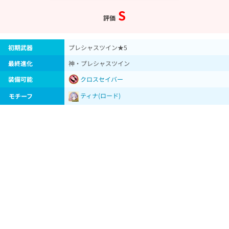
S
評価
初期武器
プレシャスツイン★5
最終進化
神・プレシャスツイン
装備可能
クロスセイバー
ティナ(ロード)
モチーフ