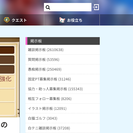
クエスト
お役立ち
掲示板
雑談掲示板 (2610638)
質問掲示板 (53596)
愚痴掲示板 (250469)
固定PT募集掲示板 (31246)
協力・助っ人募集掲示板 (155343)
相互フォロー募集板 (8206)
イラスト掲示板 (12091)
白猫ゴルフ (3043)
）の
白テニ雑談掲示板 (37208)