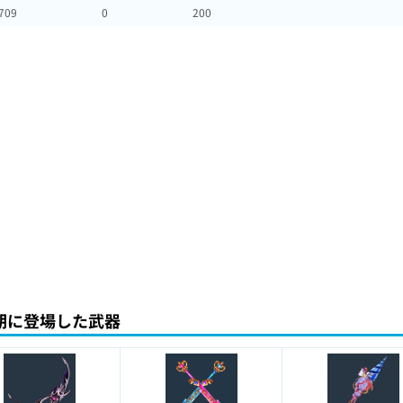
709
0
200
期に登場した武器