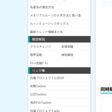
名星会の選出方法
メモリアルルーンの入手方法と使い道
ルーンミュージックボックス
最新トレンド情報まとめ
徹底解説
クラスチェンジ
友情覚醒
限界突破
神気解放
ﾁｹｯﾄ武器ｶﾞﾁｬ
リンク集
白猫プロジェクト公式HP
攻略Twitter
同時
公式Twitter
浅井PのTwitter
白猫プロジェクトwiki