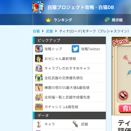
白猫プロジェクト攻略 - 白猫DB
ランキング
掲示板
白猫
武器
ティナ(ロード)モチーフ（プレシャスツイン
ピックアップ
攻略トップ
攻略Twitter
おせにゃん最新情報
キャラプレのおすすめキャラ
全虹武器の交換優先順位
練磨の塔のSS最大値&最低値
全祝福一覧と武器作成優先度
ガチャシミュ&報告板
データ
ティ
キャラ
武器
評