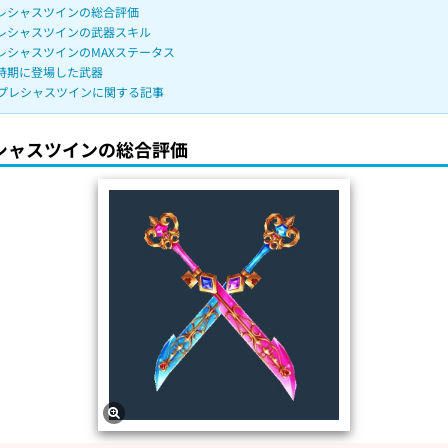
レシャスツインの総合評価
u
レシャスツインの武器スキル
t
レシャスツインのMAXステータス
時期に登場した武器
e
プレシャスツインに関する記事
シャスツインの総合評価