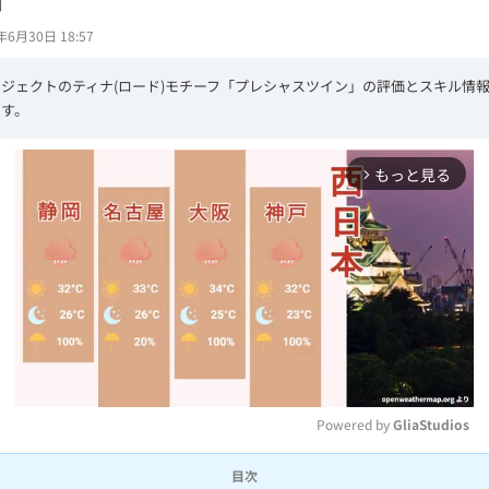
年6月30日 18:57
ジェクトのティナ(ロード)モチーフ「プレシャスツイン」の評価とスキル情
ます。
もっと見る
arrow_forward_ios
Powered by 
GliaStudios
目次
M