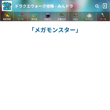
ドラクエウォーク攻略 - みんドラ
最新情報
ツール
掲示板
まぼろし
水着2026
DQ11
イベント
データ
「メガモンスター」