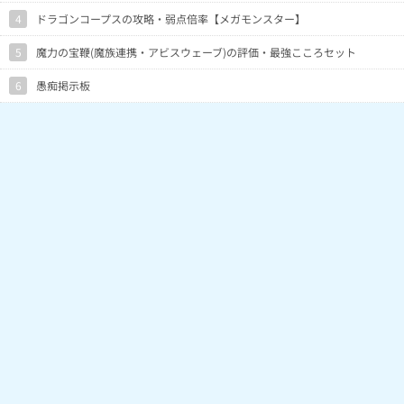
4
ドラゴンコープスの攻略・弱点倍率【メガモンスター】
5
魔力の宝鞭(魔族連携・アビスウェーブ)の評価・最強こころセット
6
愚痴掲示板