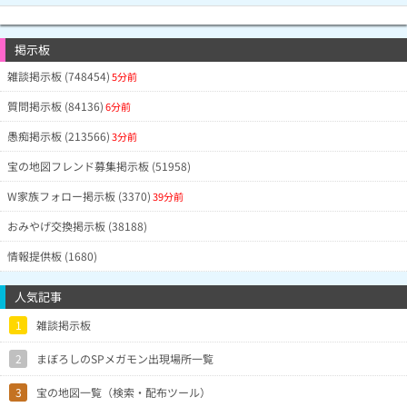
掲示板
雑談掲示板 (748454)
5分前
質問掲示板 (84136)
6分前
愚痴掲示板 (213566)
3分前
宝の地図フレンド募集掲示板 (51958)
W家族フォロー掲示板 (3370)
39分前
おみやげ交換掲示板 (38188)
情報提供板 (1680)
人気記事
1
雑談掲示板
2
まぼろしのSPメガモン出現場所一覧
3
宝の地図一覧（検索・配布ツール）