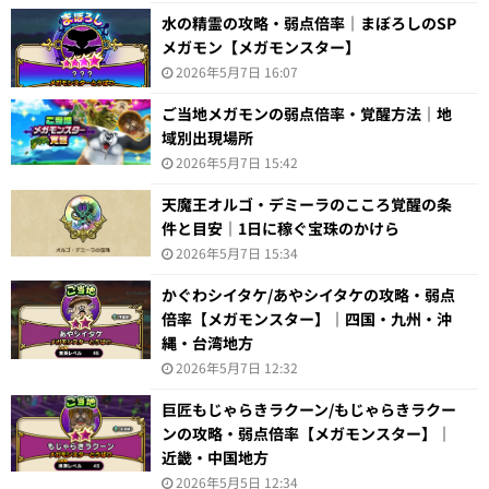
水の精霊の攻略・弱点倍率｜まぼろしのSP
メガモン【メガモンスター】
2026年5月7日 16:07
ご当地メガモンの弱点倍率・覚醒方法｜地
域別出現場所
2026年5月7日 15:42
天魔王オルゴ・デミーラのこころ覚醒の条
件と目安｜1日に稼ぐ宝珠のかけら
2026年5月7日 15:34
かぐわシイタケ/あやシイタケの攻略・弱点
倍率【メガモンスター】｜四国・九州・沖
縄・台湾地方
2026年5月7日 12:32
巨匠もじゃらきラクーン/もじゃらきラクー
ンの攻略・弱点倍率【メガモンスター】｜
近畿・中国地方
2026年5月5日 12:34