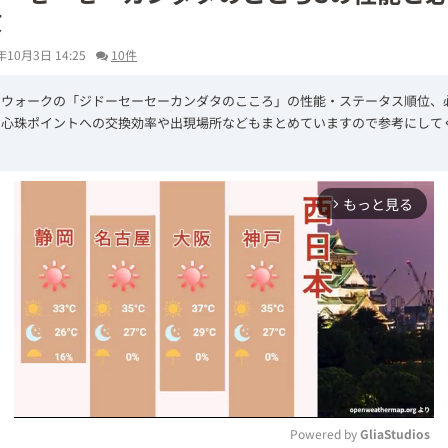
数
年10月3日 14:25
10件
エウォークの「ジドーセーセーカンダタのこころ」の性能・ステータス順位、
！心珠ポイントへの交換効率や出現場所などもまとめていますので参考にして
もっと見る
arrow_forward_ios
Powered by 
GliaStudios