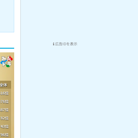
広告IDを表示
全体
816位
876位
487位
782位
743位
796位