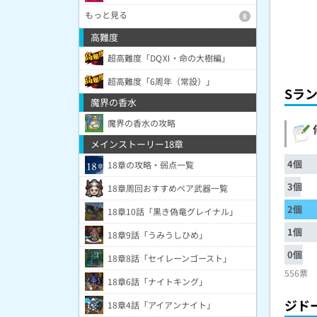
もっと見る
8
高難度
超高難度「DQⅪ・命の大樹編」
超高難度「6周年（常設）」
Sラ
魔界の香水
魔界の香水の攻略
メインストーリー18章
4個
18章の攻略・弱点一覧
3個
18章周回おすすめペア武器一覧
2個
18章10話「黒き偽竜グレイナル」
1個
18章9話「うみうしひめ」
0個
18章8話「セイレーンゴースト」
556票
18章6話「ナイトキング」
ジド
18章4話「アイアンナイト」