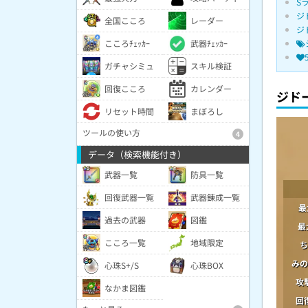
S
ジ
全国こころ
レーダー
ジ
こころﾁｪｯｶｰ
武器ﾁｪｯｶｰ
ガチャシミュ
スキル検証
回復こころ
カレンダー
ジド
リセット時間
まぼろし
ツールの使い方
4
データ（検索機能付き）
武器一覧
防具一覧
回復武器一覧
武器錬成一覧
最
過去の武器
図鑑
最
こころ一覧
地域限定
ち
みの
心珠S+/S
心珠BOX
攻
なかま図鑑
回