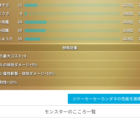
ばやさ
21
137位
ようさ
4
196位
+攻魔
64
158位
+回魔
60
158位
きようさ
55
163位
特殊効果
ろ最大コスト+4
ルの体技ダメージ+5％
ン属性斬撃・体技ダメージ+10％
耐性+10％
ジドーセーセーカンダタの性能を画
モンスターのこころ一覧