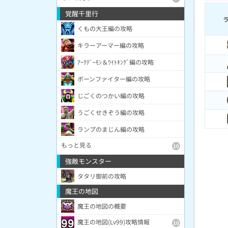
覚醒千里行
くもの大王編の攻略
キラーアーマー編の攻略
ｱｰｸﾃﾞｰﾓﾝ＆ﾜｲﾄｷﾝｸﾞ編の攻略
ボーンファイター編の攻略
じごくのつかい編の攻略
うごくせきぞう編の攻略
ランプのまじん編の攻略
もっと見る
10
強敵モンスター
タタリ御前の攻略
魔王の地図
魔王の地図の概要
魔王の地図(Lv99)攻略情報
10