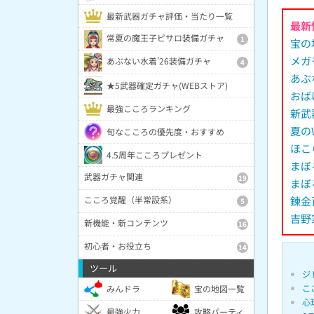
最新武器ガチャ評価・当たり一覧
最新
常夏の魔王子ピサロ装備ガチャ
1
宝の
メガ
あぶない水着'26装備ガチャ
4
あぶ
★5武器確定ガチャ(WEBストア)
おば
最強こころランキング
新武
夏の
旬なこころの優先度・おすすめ
ほこ
4.5周年こころプレゼント
まぼ
武器ガチャ関連
19
まぼ
錬金
こころ覚醒（半常設系）
5
吉野
新機能・新コンテンツ
16
初心者・お役立ち
14
ツール
ジ
こ
みんドラ
宝の地図一覧
心
最強火力
攻略パーティ