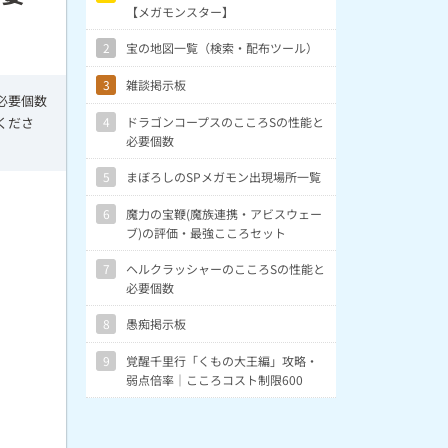
【メガモンスター】
2
宝の地図一覧（検索・配布ツール）
3
雑談掲示板
必要個数
4
ドラゴンコープスのこころSの性能と
くださ
必要個数
5
まぼろしのSPメガモン出現場所一覧
6
魔力の宝鞭(魔族連携・アビスウェー
ブ)の評価・最強こころセット
7
ヘルクラッシャーのこころSの性能と
必要個数
8
愚痴掲示板
9
覚醒千里行「くもの大王編」攻略・
弱点倍率｜こころコスト制限600