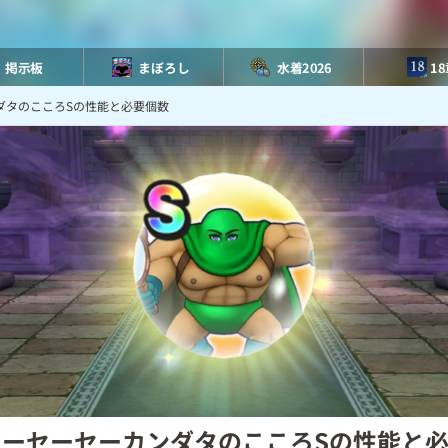
掲示板
まぼろし
水着2026
1
ダタのこころSの性能と必要個数
ドーセーセーカンダタのこころSの性能と