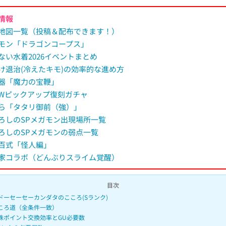
情報
M
地図一覧（投稿＆配布できます！）
u
モン「ドラゴンコープス」
t
ない水着2026イベントまとめ
e
け退治(冷えたキモ)の効率的な進め方
器「魔力の宝鞭」
Wピックアップ復刻ガチャ
ら「タタリ御前（強）」
ろしのSPメガモン出現場所一覧
ろしのSPメガモンの弱点一覧
百式「怪人編」
家コラボ（どんぶりスライム覚醒）
目次
ドーセーセーカンダタのこころ(Sランク)
ころ道（全条件一致）
珠ポイント交換効率とGU必要数