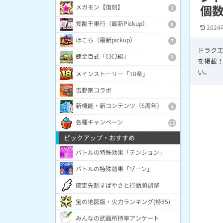
個
メガモン【復刻】
3
覚醒千里行（最新Pickup）
8
2024
ほこら（最新pickup）
7
ドラク
錬金百式「〇〇編」
7
を掲載
い。
メインストーリー「18章」
吉野家コラボ
新機能・新コンテンツ（6周年）
4
各種キャンペーン
12
ピックアップ・おすすめ
バトルの特殊効果「テンション」
バトルの特殊効果「ゾーン」
確定先制すばやさと行動順調整
宝の地図版・火力ランキング(特85)
みんなの武器所持率アンケート