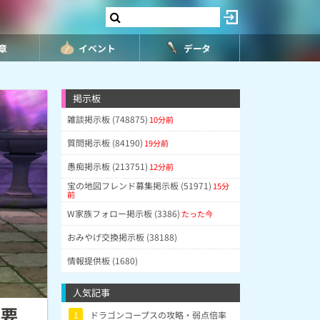
8章
イベント
データ
掲示板
雑談掲示板 (748875)
10分前
質問掲示板 (84190)
19分前
愚痴掲示板 (213751)
12分前
宝の地図フレンド募集掲示板 (51971)
15分
前
W家族フォロー掲示板 (3386)
たった今
おみやげ交換掲示板 (38188)
情報提供板 (1680)
人気記事
必要
1
ドラゴンコープスの攻略・弱点倍率