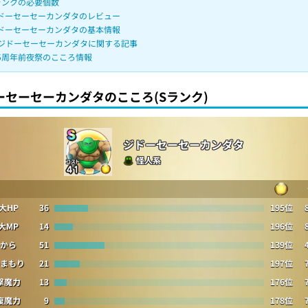
ランクの必要個数
ドーセーセーカンダタのレビュー
ドーセーセーカンダタの基本情報
ジドーセーセーカンダタに関する記事
5周年前夜祭のこころ情報
ーセーセーカンダタのこころ(Sランク)
ジドーセーセーカンダタ
怪人系
大HP
36
195位
大MP
14
196位
から
51
139位
まもり
21
197位
撃魔力
13
176位
復魔力
9
178位