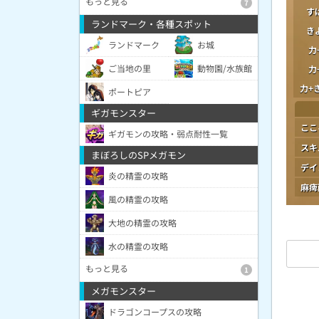
もっと見る
7
す
ランドマーク・各種スポット
き
ランドマーク
お城
力
ご当地の里
動物園/水族館
力
力+
ポートピア
ギガモンスター
ここ
ギガモンの攻略・弱点耐性一覧
スキ
まぼろしのSPメガモン
デイ
炎の精霊の攻略
麻痺
風の精霊の攻略
大地の精霊の攻略
水の精霊の攻略
もっと見る
1
メガモンスター
ドラゴンコープスの攻略