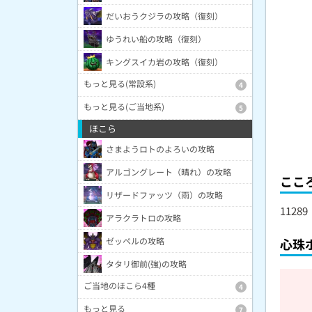
だいおうクジラの攻略（復刻）
ゆうれい船の攻略（復刻）
キングスイカ岩の攻略（復刻）
もっと見る(常設系)
4
もっと見る(ご当地系)
5
ほこら
さまようロトのよろいの攻略
アルゴングレート（晴れ）の攻略
ここ
リザードファッツ（雨）の攻略
11289
アラクラトロの攻略
心珠
ゼッペルの攻略
タタリ御前(強)の攻略
ご当地のほこら4種
4
もっと見る
7