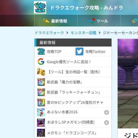
ドラクエウォーク攻略 - みんドラ
最新情報
ツール
ドラクエウォーク
モンスター図鑑
ジドーセーセーカン
最新情報
攻略TOP
攻略Twitter
Google優先ソースに追加！
【ツール】宝の地図一覧（配布）
新武器「魔力の宝鞭」
新武器「ラッキーフォーチュン」
夏のWピックアップ'26復刻ガチャ
あぶない水着2026
4
まぼろしSPメガモン(四精霊)
6
メガモン「ドラゴンコープス」
ジ