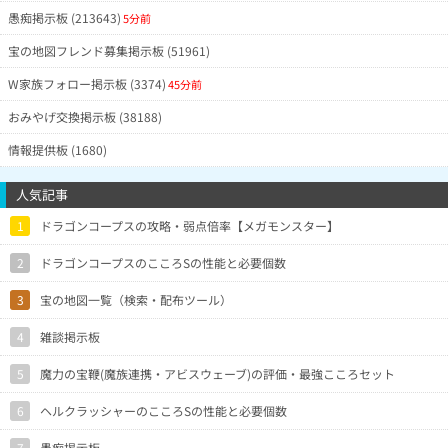
愚痴掲示板 (213643)
5分前
宝の地図フレンド募集掲示板 (51961)
W家族フォロー掲示板 (3374)
45分前
おみやげ交換掲示板 (38188)
情報提供板 (1680)
人気記事
1
ドラゴンコープスの攻略・弱点倍率【メガモンスター】
2
ドラゴンコープスのこころSの性能と必要個数
3
宝の地図一覧（検索・配布ツール）
4
雑談掲示板
5
魔力の宝鞭(魔族連携・アビスウェーブ)の評価・最強こころセット
6
ヘルクラッシャーのこころSの性能と必要個数
7
愚痴掲示板