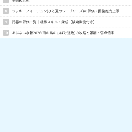
8
ラッキーフォーチュン(ひと夏のシーブリーズ)の評価・回復魔力上限
9
武器の評価一覧｜継承スキル・錬成（検索機能付き）
10
あぶない水着2026(南の島のおばけ退治)の攻略と報酬・弱点倍率