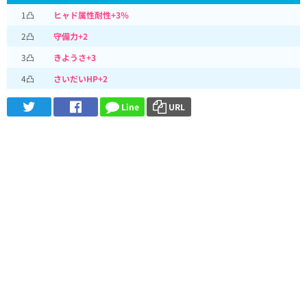
1凸
ヒャド属性耐性+3％
2凸
守備力+2
3凸
きようさ+3
4凸
さいだいHP+2
Line
URL