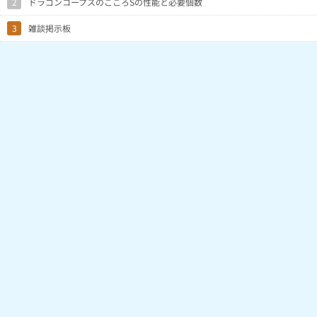
2
ドラゴンコープスのこころSの性能と必要個数
3
雑談掲示板