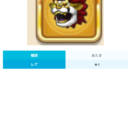
種類
あたま
レア
★4