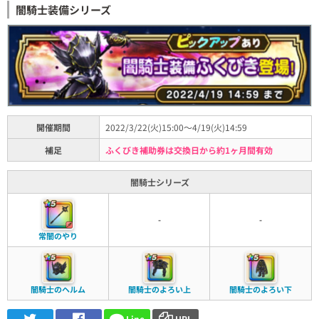
闇騎士装備シリーズ
開催期間
2022/3/22(火)15:00～4/19(火)14:59
補足
ふくびき補助券は交換日から約1ヶ月間有効
闇騎士シリーズ
-
-
常闇のやり
闇騎士のヘルム
闇騎士のよろい上
闇騎士のよろい下
Line
URL