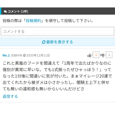
コメント (1件)
投稿の際は「
投稿規約
」を順守して投稿して下さい。
最新を表示する
1
1
No.1
JGBhIYk
2020年12月11日
これと黒嵐のフードを間違えて「1周年で出たばかりなのに
復刻が異常に早いな。でも1式揃ったぜひゃっほう！」って
なった1分後に間違いに気が付いた。まぁマイレージ20連で
出てくれたから被ダメは小さかったし、闇騎士上下と併せ
ても無いの違和感も無いからいいんだけどさ
返信する