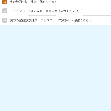
3
宝の地図一覧（検索・配布ツール）
4
ドラゴンコープスの攻略・弱点倍率【メガモンスター】
5
魔力の宝鞭(魔族連携・アビスウェーブ)の評価・最強こころセット