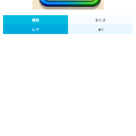
種類
あたま
レア
★5