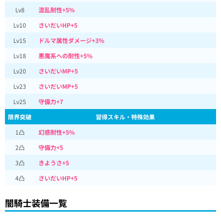
Lv8
混乱耐性+5%
Lv10
さいだいHP+5
Lv15
ドルマ属性ダメージ+3%
Lv18
悪魔系への耐性+5%
Lv20
さいだいMP+5
Lv23
さいだいMP+5
Lv25
守備力+7
限界突破
習得スキル・特殊効果
1凸
幻惑耐性+5%
2凸
守備力+5
3凸
きようさ+5
4凸
さいだいHP+5
闇騎士装備一覧