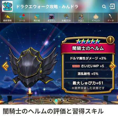
ドラクエウォーク攻略 - みんドラ
最新情報
ツール
掲示板
まぼろし
水着2026
DQ11
イベント
データ
闇騎士のヘルムの評価と習得スキル