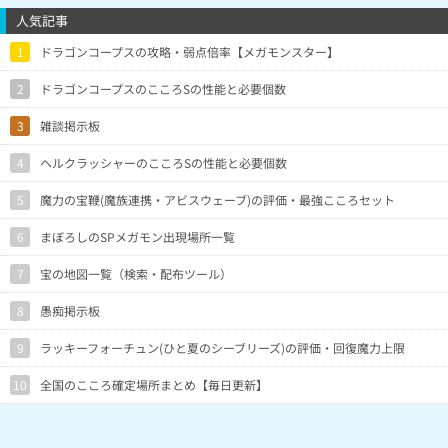
人気記事
1
ドラゴンコープスの攻略・弱点倍率【メガモンスター】
2
ドラゴンコープスのこころSの性能と必要個数
3
雑談掲示板
4
ヘルクラッシャーのこころSの性能と必要個数
5
魔力の宝鞭(魔族連携・アビスウェーブ)の評価・最強こころセット
6
まぼろしのSPメガモン出現場所一覧
7
宝の地図一覧（検索・配布ツール）
8
愚痴掲示板
9
ラッキーフォーチュン(ひと夏のシーブリーズ)の評価・回復魔力上限
10
全国のこころ確定場所まとめ【毎日更新】