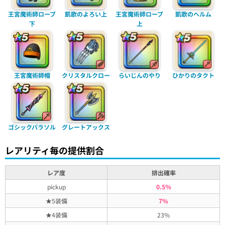
凱歌のよろい上
王宮魔術師ローブ
王宮魔術師ローブ
凱歌のヘルム
下
上
王宮魔術師帽
クリスタルクロー
らいじんのやり
ひかりのタクト
ゴシックパラソル
グレートアックス
レアリティ毎の提供割合
レア度
排出確率
pickup
0.5％
★5装備
7%
★4装備
23%