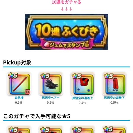
10連をガチャる
↓↓↓
Pickup対象
如意棒
孫悟空ヘアー
孫悟空の道着下
孫悟空の道着上
0.5%
0.5%
0.5%
0.5%
このガチャで入手可能な★5