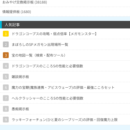
おみやげ交換掲示板 (38188)
情報提供板 (1680)
人気記事
1
ドラゴンコープスの攻略・弱点倍率【メガモンスター】
2
まぼろしのSPメガモン出現場所一覧
3
宝の地図一覧（検索・配布ツール）
4
ドラゴンコープスのこころSの性能と必要個数
5
雑談掲示板
6
魔力の宝鞭(魔族連携・アビスウェーブ)の評価・最強こころセット
7
ヘルクラッシャーのこころSの性能と必要個数
8
愚痴掲示板
9
ラッキーフォーチュン(ひと夏のシーブリーズ)の評価・回復魔力上限