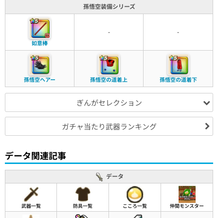
孫悟空装備シリーズ
-
-
如意棒
孫悟空ヘアー
孫悟空の道着上
孫悟空の道着下
ぎんがセレクション
ガチャ当たり武器ランキング
データ関連記事
データ
武器一覧
防具一覧
こころ一覧
仲間モンスター