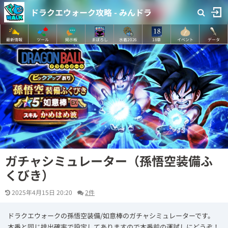
ドラクエウォーク攻略 - みんドラ
最新情報
ツール
掲示板
まぼろし
水着2026
18章
イベント
データ
ガチャシミュレーター（孫悟空装備ふ
くびき）
2025年4月15日 20:20
2件
ドラクエウォークの孫悟空装備/如意棒のガチャシミュレーターです。
本番と同じ排出確率で設定してありますので本番前の運試しにどうぞ！