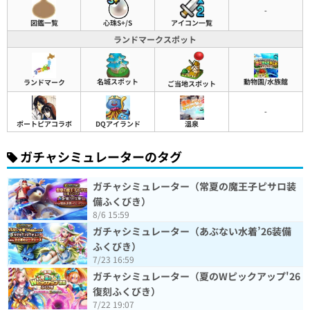
-
図鑑一覧
心珠S+/S
アイコン一覧
ランドマークスポット
名城スポット
動物園/水族館
ランドマーク
ご当地スポット
-
ポートピアコラボ
DQアイランド
温泉
ガチャシミュレーターのタグ
ガチャシミュレーター（常夏の魔王子ピサロ装
備ふくびき）
8/6 15:59
ガチャシミュレーター（あぶない水着’26装備
ふくびき）
7/23 16:59
ガチャシミュレーター（夏のWピックアップ'26
復刻ふくびき）
7/22 19:07