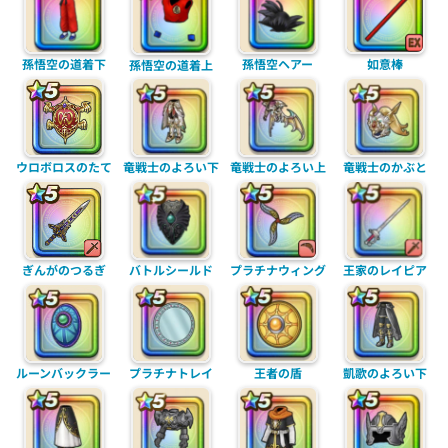
孫悟空の道着下
孫悟空ヘアー
如意棒
孫悟空の道着上
ウロボロスのたて
竜戦士のよろい下
竜戦士のよろい上
竜戦士のかぶと
ぎんがのつるぎ
バトルシールド
プラチナウィング
王家のレイピア
プラチナトレイ
ルーンバックラー
王者の盾
凱歌のよろい下