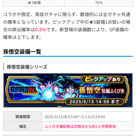
★3装備
70%
コラボや限定、常設ガチャに限らず、数値的には全ガチャ共通
の確率となっています。ピックアップ中の★5装備1点狙いの場
合の排出確率は
0.5%
です。新登場の装備数により、SP装備の
確率は上下します。
孫悟空装備一覧
孫悟空装備シリーズ
開催期間
2025/3/12(水)15:00～5/13(火)14:59
補足
ふくびき補助券は交換日から約1ヶ月間有効