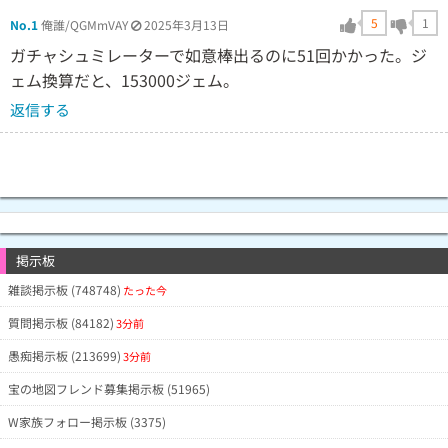
5
1
No.1
俺誰/QGMmVAY
2025年3月13日
ガチャシュミレーターで如意棒出るのに51回かかった。ジ
ェム換算だと、153000ジェム。
返信する
掲示板
雑談掲示板 (748748)
たった今
質問掲示板 (84182)
3分前
愚痴掲示板 (213699)
3分前
宝の地図フレンド募集掲示板 (51965)
W家族フォロー掲示板 (3375)