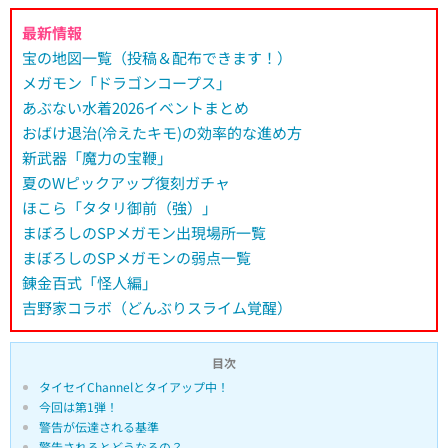
最新情報
宝の地図一覧（投稿＆配布できます！）
メガモン「ドラゴンコープス」
あぶない水着2026イベントまとめ
おばけ退治(冷えたキモ)の効率的な進め方
新武器「魔力の宝鞭」
夏のWピックアップ復刻ガチャ
ほこら「タタリ御前（強）」
まぼろしのSPメガモン出現場所一覧
まぼろしのSPメガモンの弱点一覧
錬金百式「怪人編」
吉野家コラボ（どんぶりスライム覚醒）
目次
タイセイChannelとタイアップ中！
今回は第1弾！
警告が伝達される基準
警告されるとどうなるの？