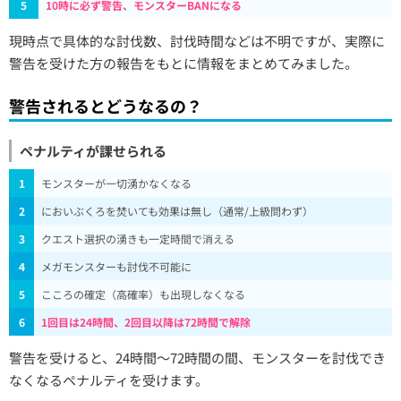
5
10時に必ず警告、モンスターBANになる
現時点で具体的な討伐数、討伐時間などは不明ですが、実際に
警告を受けた方の報告をもとに情報をまとめてみました。
警告されるとどうなるの？
ペナルティが課せられる
1
モンスターが一切湧かなくなる
2
においぶくろを焚いても効果は無し（通常/上級問わず）
3
クエスト選択の湧きも一定時間で消える
4
メガモンスターも討伐不可能に
5
こころの確定（高確率）も出現しなくなる
6
1回目は24時間、2回目以降は72時間で解除
警告を受けると、24時間～72時間の間、モンスターを討伐でき
なくなるペナルティを受けます。