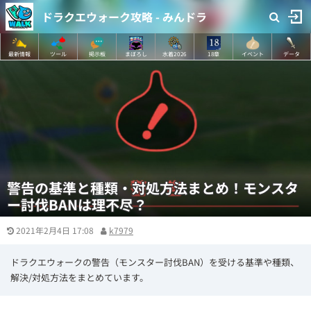
ドラクエウォーク攻略 - みんドラ
最新情報
ツール
掲示板
まぼろし
水着2026
18章
イベント
データ
警告の基準と種類・対処方法まとめ！モンスタ
ー討伐BANは理不尽？
2021年2月4日 17:08
k7979
ドラクエウォークの警告（モンスター討伐BAN）を受ける基準や種類、
解決/対処方法をまとめています。