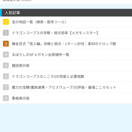
人気記事
1
宝の地図一覧（検索・配布ツール）
2
ドラゴンコープスの攻略・弱点倍率【メガモンスター】
3
錬金百式「怪人編」攻略と弱点・1ターン討伐｜素材のドロップ数
4
まぼろしのSPメガモン出現場所一覧
5
雑談掲示板
6
ドラゴンコープスのこころSの性能と必要個数
7
魔力の宝鞭(魔族連携・アビスウェーブ)の評価・最強こころセット
8
愚痴掲示板