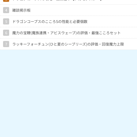
4
雑談掲示板
5
ドラゴンコープスのこころSの性能と必要個数
6
魔力の宝鞭(魔族連携・アビスウェーブ)の評価・最強こころセット
7
ラッキーフォーチュン(ひと夏のシーブリーズ)の評価・回復魔力上限