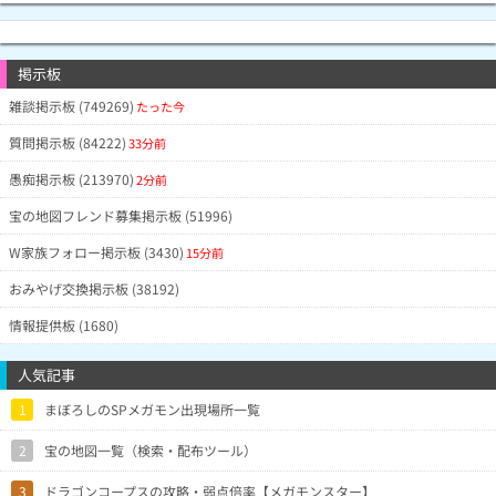
掲示板
雑談掲示板 (749269)
たった今
質問掲示板 (84222)
33分前
愚痴掲示板 (213970)
2分前
宝の地図フレンド募集掲示板 (51996)
W家族フォロー掲示板 (3430)
15分前
おみやげ交換掲示板 (38192)
情報提供板 (1680)
人気記事
1
まぼろしのSPメガモン出現場所一覧
2
宝の地図一覧（検索・配布ツール）
3
ドラゴンコープスの攻略・弱点倍率【メガモンスター】