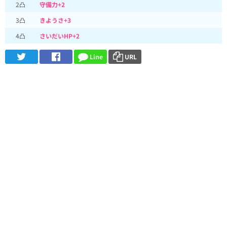
2凸
守備力+2
3凸
きようさ+3
4凸
さいだいHP+2
Line
URL