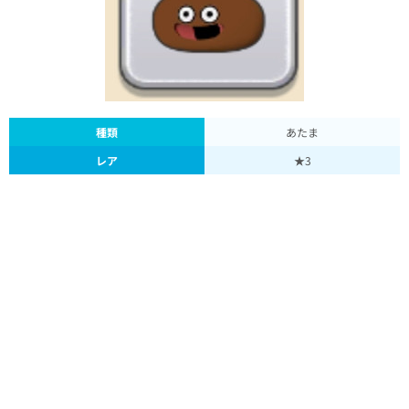
種類
あたま
レア
★3