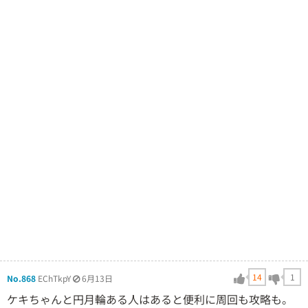
14
1
No.868
EChTkpY
6月13日
ケキちゃんと円月輪ある人はあると便利に周回も攻略も。