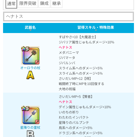
限界突破
錬成
継承
通常
武器名
習得スキル・特殊効果
すばやさ+10【大魔道士】
ジバリア属性じゅもんダメージ+10％
ヘナトス
メダパニーマ
ジバマータ
ジバルンバ
オーロラの杖
スライム系へのダメージ+5％
スライム系へのダメージ+5％
さいだいMP+12【得】
戦闘終了時にMPを10回復する
大地の祝福
さいだいMP+5【賢者】
ヘナトス
デイン属性じゅもんダメージ+10%
いのちの祈り
わたわたインパクト
星降りのパルプンテ
星降りの霊杖
鳥系へのダメージ+5%
ドラゴン系へのダメージ+5%