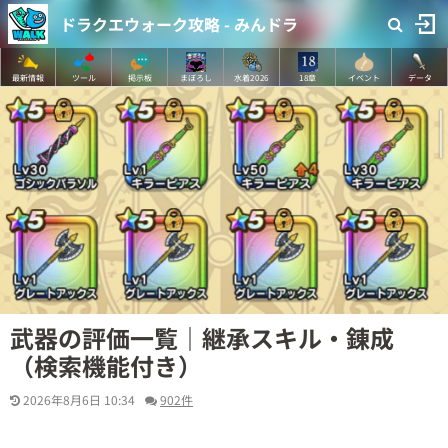
ドラクエウォーク攻略 - みんドラ
最新情報
ツール
掲示板
まぼろし
水着2026
18章
イベント
データ
武器の評価一覧｜継承スキル・錬成
（検索機能付き）
2026年8月6日 10:34
902件