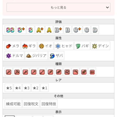
もっと見る
評価
属性
メラ
ギラ
イオ
ヒャド
バギ
デイン
ドルマ
ジバリア
ザバ
種類
レア
★5
★4
★3
★2
★1
その他
練成可能
回復呪文
回復特技
表示