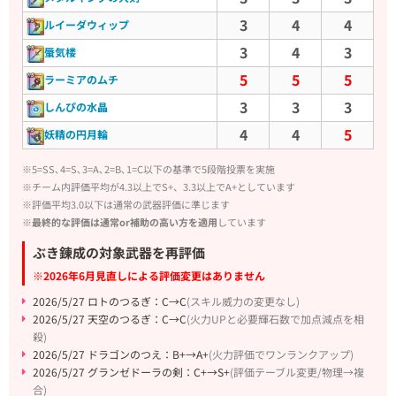
3
4
4
ルイーダウィップ
3
4
3
蜃気楼
5
5
5
ラーミアのムチ
3
3
3
しんぴの水晶
4
4
5
妖精の円月輪
※5=SS､4=S､3=A､2=B､1=C以下の基準で5段階投票を実施
※チーム内評価平均が4.3以上でS+、3.3以上でA+としています
※評価平均3.0以下は通常の武器評価に準じます
※最終的な評価は通常or補助の高い方を適用
しています
ぶき錬成の対象武器を再評価
※2026年6月見直しによる評価変更はありません
2026/5/27 ロトのつるぎ：C→C
(スキル威力の変更なし)
2026/5/27 天空のつるぎ：C→C
(火力UPと必要輝石数で加点減点を相
殺)
2026/5/27 ドラゴンのつえ：B+→A+
(火力評価でワンランクアップ)
2026/5/27 グランゼドーラの剣：C+→S+
(評価テーブル変更/物理→複
合)