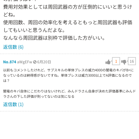
費用対効果としては周回武器の方が圧倒的にいいと思うけ
どね。
使用回数、周回の効率化を考えるともっと周回武器も評価
してもいいと思うんだよな。
なんなら周回武器は別枠で評価した方がいい。
返信数 (6)
1
16
No.874
aWgEFw
6月20日
以前もコメントしたけれど、サブスキルの単体ブレスの威力4000の闇竜のキバがB+に
なっているのは納得感がないですね。単体ブレスは威力3000以上でA評価になるので
は？
闇竜のキバ自体にこだわりはないけれど、みんドラさん自身が決めた評価基準にみんド
ラさんの下した評価が則ってないのは気になる
返信数 (1)