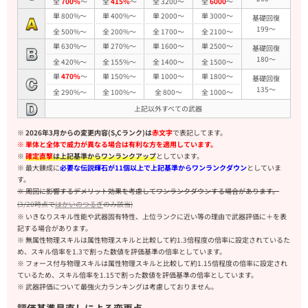
全
700%
～
全
415%
～
全 3200～
全
6000
～
単 800%～
単 400%～
単 2000～
単 3000～
基礎回復
199～
全 500%～
全 200%～
全 1700～
全 2100～
単 630%～
単 270%～
単 1600～
単 2500～
基礎回復
180～
全 420%～
全 155%～
全 1400～
全 1500～
単
470%
～
単 150%～
単 1000～
単 1800～
基礎回復
135～
全 290%～
全 100%～
全 800～
全 1000～
上記以外すべての武器
※
2026年3月からの変更内容(S,Cランク)は
赤文字
で表記してます。
※ 単体と全体で威力が異なる場合は有利な方を適用しています。
※
確定直撃
は上記基準からワンランクアップ
としています。
※ 最大錬成に
必要な伝説輝石が11個以上で上記基準からワンランクダウン
としていま
す。
※ 周回に影響するデメリット効果を考慮してワンランクダウンする場合があります。
(3/20時点で
はかいのつるぎ
のみ該当)
※ いきなりスキル性能や武器固有特性、上位ランクに近い等の理由で武器評価に＋を表
記する場合があります。
※ 無属性物理スキルは属性物理スキルと比較して約1.3倍程度の倍率に設定されているた
め、スキル倍率を1.3で割った数値を評価基準の倍率としています。
※ フォース付与物理スキルは属性物理スキルと比較して約1.15倍程度の倍率に設定され
ているため、スキル倍率を1.15で割った数値を評価基準の倍率としています。
※ 武器評価について最強火力ランキングは考慮しておりません。
評価基準見直しによる変更点