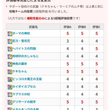
サポート役向けの武器（ケキちゃん・ラーミアのムチ等）は上表と別に
攻略チーム内投票
(5段階評価)
を行いました。
（火力ではなく
補助性能のみ
による5段階評価投票
です）
武器名
評価A
評価B
評価C
5
5
5
ダーマの神杖
3
4
4
忍刀・雪月花
4
4
5
ヘパイトスの烈鎚
4
4
4
肉球印の大しゃもじ
5
5
5
神鳥の翼斧
5
5
5
ケキちゃん
4
4
4
ピッコロ大魔王の玉座
4
4
4
ホイポイカプセル
4
4
4
ラプラスの杖
5
5
5
グリザードの鋭牙
3
3
3
メタルキングの大剣