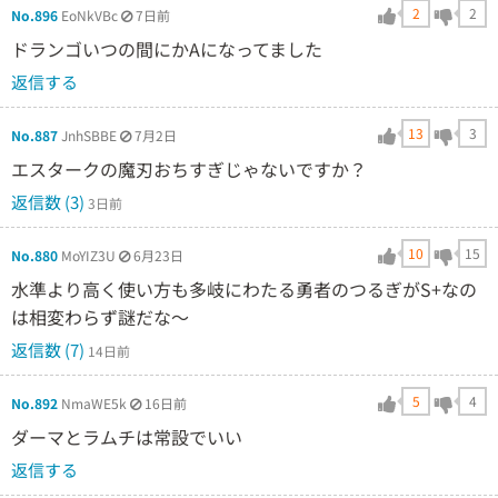
2
2
No.896
EoNkVBc
7日前
ドランゴいつの間にかAになってました
返信する
13
3
No.887
JnhSBBE
7月2日
エスタークの魔刃おちすぎじゃないですか？
返信数 (3)
3日前
10
15
No.880
MoYIZ3U
6月23日
水準より高く使い方も多岐にわたる勇者のつるぎがS+なの
は相変わらず謎だな～
返信数 (7)
14日前
5
4
No.892
NmaWE5k
16日前
ダーマとラムチは常設でいい
返信する