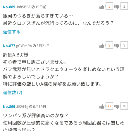
5
2
No.889
JnhSBBE
19日前
銀河のつるぎが落ちすぎている…
最近クロノスぎんが流行ってるのに、なんでだろう？
返信する
9
9
No.877
gCYFmRA
6月21日
評価A,B,C様
初心者で申し訳ございません。
バフ武器が無いとドラクエウォークを楽しめないという理
解でよろしいでしょうか？
特に評価の厳しいA様の見解をお願い致します。
返信数 (2)
12
20
No.869
JiKVI4g
6月19日
ワンパン系が評価高いのかな？
使用回数が圧倒的に高くなるであろう周回武器には厳しめ
の評価っぽい？