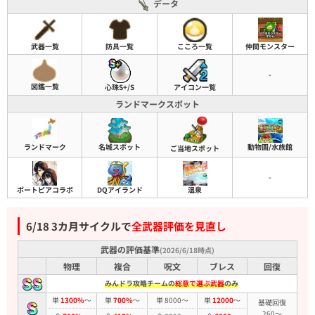
データ
武器一覧
防具一覧
こころ一覧
仲間モンスター
-
図鑑一覧
心珠S+/S
アイコン一覧
ランドマークスポット
名城スポット
動物園/水族館
ランドマーク
ご当地スポット
-
ポートピアコラボ
DQアイランド
温泉
6/18 3カ月サイクルで
全武器評価を見直し
武器の評価基準
(2026/6/18時点)
物理
複合
呪文
ブレス
回復
みんドラ攻略チームの
総意で選ぶ武器
のみ
単
1300%
～
単
700%
～
単 8000～
単
12000
～
基礎回復
260～