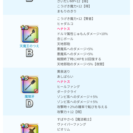
さいだいMP+12【得】
こうげき魔力+12【得】
まもりのきり
こうげき魔力+12【賢者】
ヒャダルコ
ヘナトス
ドルマ属性じゅもんダメージ+10%
念じボール
天地邪砲
天魔王のつえ
悪魔系へのダメージ+5%
悪魔系へのダメージ+5%
戦闘終了時にMPを10回復する
天地邪砲のダメージ+5%【夜間】
黄泉送り
あしばらい
ヘナトス
ヒールファング
ダーククライ
魔狼牙
ゾンビ系へのダメージ＋5%
ゾンビ系へのダメージ＋5%
攻撃時＋2%の確率で転びを与える
攻撃力＋12【得】
すばやさ+5【魔法戦士】
ヴァイパーファング
ピオリム