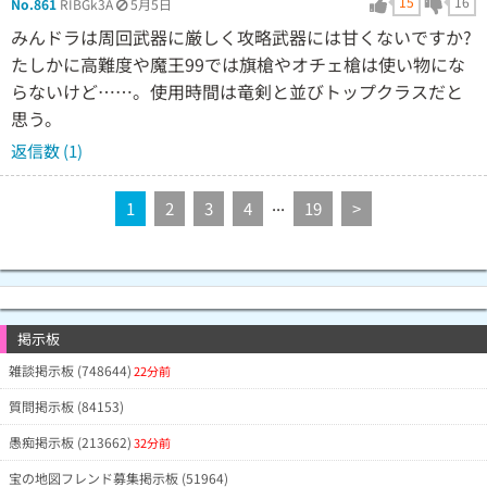
15
16
No.861
RIBGk3A
5月5日
みんドラは周回武器に厳しく攻略武器には甘くないですか?
たしかに高難度や魔王99では旗槍やオチェ槍は使い物にな
らないけど……。使用時間は竜剣と並びトップクラスだと
思う。
返信数 (1)
...
1
2
3
4
19
>
掲示板
雑談掲示板 (748644)
22分前
質問掲示板 (84153)
愚痴掲示板 (213662)
32分前
宝の地図フレンド募集掲示板 (51964)