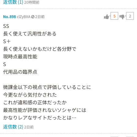
返信数 (1)
20時間前
5
2
No.898
clZyBXA
2日前
SS
長く使えて汎用性がある
S＋
長く使えないかもだけど各分野で
現時点最高性能
S
代用品の臨界点
微課金以下の視点で評価していることに
今更ながら気付かされた
これが違和感の正体だったか
最高性能が評価されないソシャゲには
かなりレアなサイトだったとは…
返信数 (2)
2日前