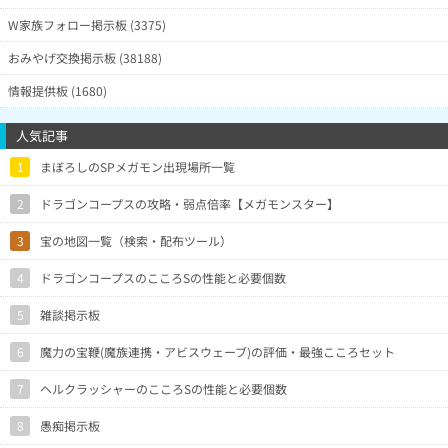
W家族フォロー掲示板 (3375)
おみやげ交換掲示板 (38188)
情報提供板 (1680)
人気記事
1
まぼろしのSPメガモン出現場所一覧
2
ドラゴンコープスの攻略・弱点倍率【メガモンスター】
3
宝の地図一覧（検索・配布ツール）
4
ドラゴンコープスのこころSの性能と必要個数
5
雑談掲示板
6
魔力の宝鞭(魔族連携・アビスウェーブ)の評価・最強こころセット
7
ヘルクラッシャーのこころSの性能と必要個数
8
愚痴掲示板