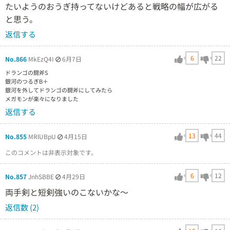
たいようのおうぎ持ってないけどあると戦略の幅が広がる
と思う。
返信する
6
22
No.866
MkEzQ4I
6月7日
ドランゴの闘斧S
銀河のつるぎB＋
銀河を外してドランゴの闘斧にしてみたら
メガモンが楽々になりました
返信する
13
44
No.855
MRlUBpU
4月15日
このコメントは非表示対象です。
6
12
No.857
JnhSBBE
4月29日
両手剣と短剣強いのこないかな〜
返信数 (2)