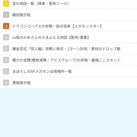
1
宝の地図一覧（検索・配布ツール）
2
雑談掲示板
3
ドラゴンコープスの攻略・弱点倍率【メガモンスター】
4
山梨のかめさんのさまよえる地図【配布/募集】
5
錬金百式「怪人編」攻略と弱点・1ターン討伐｜素材のドロップ数
6
魔力の宝鞭(魔族連携・アビスウェーブ)の評価・最強こころセット
7
まぼろしのSPメガモン出現場所一覧
8
愚痴掲示板