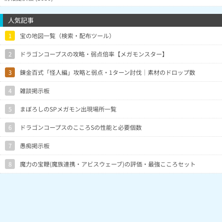
人気記事
1
宝の地図一覧（検索・配布ツール）
2
ドラゴンコープスの攻略・弱点倍率【メガモンスター】
3
錬金百式「怪人編」攻略と弱点・1ターン討伐｜素材のドロップ数
4
雑談掲示板
5
まぼろしのSPメガモン出現場所一覧
6
ドラゴンコープスのこころSの性能と必要個数
7
愚痴掲示板
8
魔力の宝鞭(魔族連携・アビスウェーブ)の評価・最強こころセット