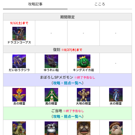
攻略記事
こころ
期間限定
9/12(土)まで
-
-
-
ドラゴンコープス
復刻
※8/27(木)まで
-
だいおうクジラ
ゆうれい船
キングスイカ岩
まぼろしSPメガモン
※終了予告なし
（
攻略・弱点一覧へ
）
炎の精霊
風の精霊
大地の精霊
水の精霊
ご当地
※終了予告なし
（
攻略・弱点一覧へ
）