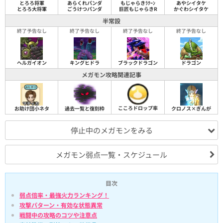
とろろ将軍
あらくれパンダ
もじゃらきﾗｸｰﾝ
あやシイタケ
とろろ大将軍
ごうけつパンダ
巨匠もじゃらきR
かぐわシイタケ
半常設
終了予告なし
終了予告なし
終了予告なし
終了予告なし
ヘルガイオン
キングヒドラ
ブラックドラゴン
ドラゴン
メガモン攻略関連記事
こころドロップ率
お助け団小ネタ
過去一覧と復刻枠
クロノス×ぎんが
停止中のメガモンをみる
メガモン弱点一覧・スケジュール
目次
弱点倍率・最強火力ランキング！
攻撃パターン・有効な状態異常
戦闘中の攻略のコツや注意点