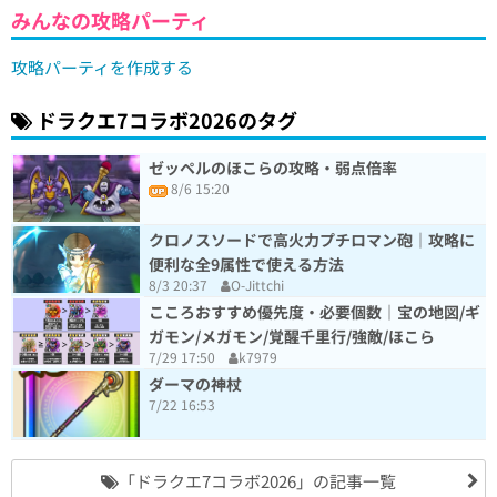
みんなの攻略パーティ
攻略パーティを作成する
ドラクエ7コラボ2026のタグ
ゼッペルのほこらの攻略・弱点倍率
8/6 15:20
クロノスソードで高火力プチロマン砲｜攻略に
便利な全9属性で使える方法
8/3 20:37
O-Jittchi
こころおすすめ優先度・必要個数｜宝の地図/ギ
ガモン/メガモン/覚醒千里行/強敵/ほこら
7/29 17:50
k7979
ダーマの神杖
7/22 16:53
「ドラクエ7コラボ2026」の記事一覧