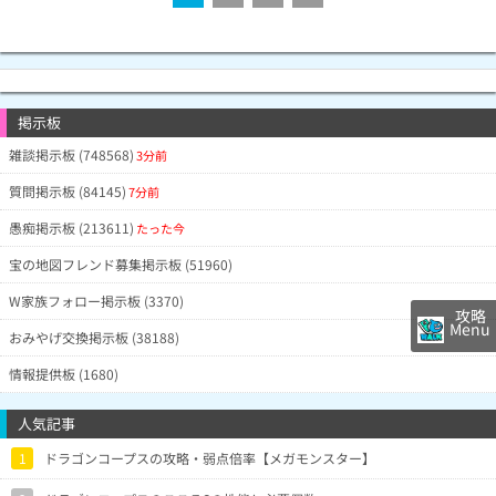
掲示板
雑談掲示板 (748568)
3分前
質問掲示板 (84145)
7分前
愚痴掲示板 (213611)
たった今
宝の地図フレンド募集掲示板 (51960)
W家族フォロー掲示板 (3370)
攻略
Menu
おみやげ交換掲示板 (38188)
情報提供板 (1680)
人気記事
1
ドラゴンコープスの攻略・弱点倍率【メガモンスター】