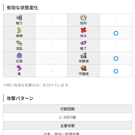
有効な状態変化
-
-
眠り
封印
-
麻痺
休み
-
-
混乱
魅了
-
幻惑
攻撃減
-
毒
守備減
※特に有効な効果のみ◯を付けています。
攻撃パターン
行動回数
2~3回行動
主要攻撃
対象：単体に物理攻撃