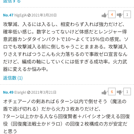
返信する
4
1
No.47
hlgEglA
2021年3月20日
攻撃減、入るには入るし、相変わらず入れば強力だけど、
確率低い感じ。数字とってないけど体感だとレンジャー得
意武器カンダタインパクトで10～よくて15％位の感覚。ソ
ロでも攻撃減入る前に倒しちゃうことままある。攻撃減入
りさえすればつうこんも火力落ちるので事故ゼロ宣言なん
だけど、編成の軸にしていくには低すぎる成功率。火力武
器に変えるか悩み中。
返信数 (1)
6
1
No.49
EIaIgkI
2021年3月21日
オチェアーノの剣あれば６ターン以内で倒せそう（魔法の
盾で逃げ切れる）だから火力３枚ありだけど、
7ターン以上かかる人なら回復賢者＋バイシオン使える回復
役（回復魔法戦士かドラロ）の回復２枚構成の方が安定だ
と思う