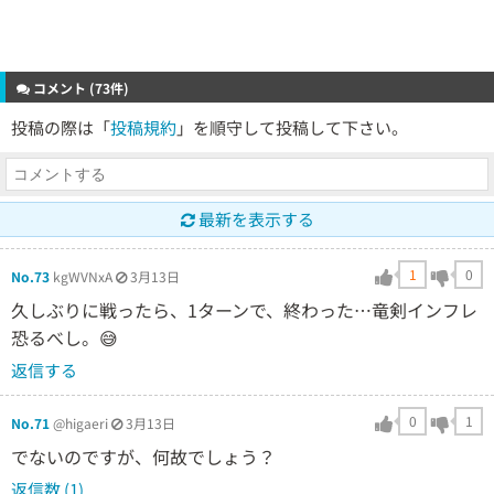
コメント (73件)
投稿の際は「
投稿規約
」を順守して投稿して下さい。
最新を表示する
1
0
No.73
kgWVNxA
3月13日
久しぶりに戦ったら、1ターンで、終わった…竜剣インフレ
恐るべし。😅
返信する
0
1
No.71
@higaeri
3月13日
でないのですが、何故でしょう？
返信数 (1)