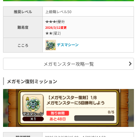
推奨レベル
上級職レベル50
★★★(星3)
難易度
2026/3/12変更
★★(星2)
デスマシーン
こころ
メガモンスター攻略一覧
メガモン復刻ミッション