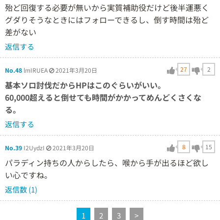
殆ど回復する必要が無いから実質補助役だけど後半運悪く
グダりそうなときにはフォローできるし、倒す時間は殆ど
差がない
返信する
27
2
No.48
lmIRUEA
2021年3月20日
基本ソロ討伐だからHPはこのぐらいがいい。
60,000超えると倒せても時間がかかってめんどくさくな
る。
返信する
8
15
No.39
I2UydzI
2021年3月20日
パラディン持ちの人からしたら、喉から手が出るほど欲し
い心ですね。
返信数 (1)
1
2
3
>