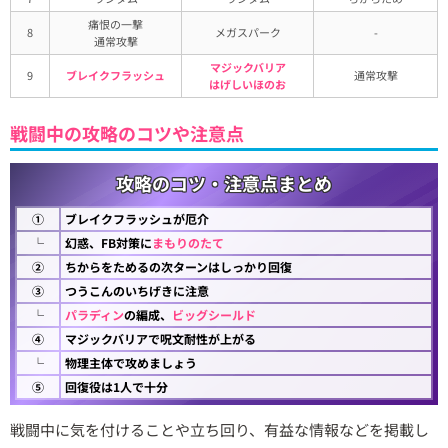
痛恨の一撃
8
メガスパーク
-
通常攻撃
マジックバリア
9
ブレイクフラッシュ
通常攻撃
はげしいほのお
戦闘中の攻略のコツや注意点
攻略のコツ・注意点まとめ
①
ブレイクフラッシュが厄介
└
幻惑、FB対策に
まもりのたて
②
ちからをためるの次ターンはしっかり回復
③
つうこんのいちげきに注意
└
パラディン
の編成、
ビッグシールド
④
マジックバリアで呪文耐性が上がる
└
物理主体で攻めましょう
⑤
回復役は1人で十分
戦闘中に気を付けることや立ち回り、有益な情報などを掲載し