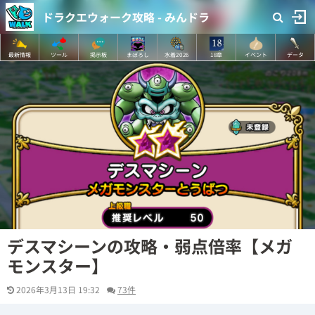
ドラクエウォーク攻略 - みんドラ
最新情報
ツール
掲示板
まぼろし
水着2026
18章
イベント
データ
デスマシーンの攻略・弱点倍率【メガ
モンスター】
2026年3月13日 19:32
73件