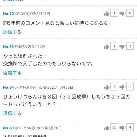
1
0
No.70
KGCAUQY
3月13日
約5年前のコメント見ると懐しい気持ちになるな。
返信する
1
3
No.69
FldiYSA
3月12日
やっと復刻された…
交換所で入手したのでもういらないです。
返信する
6
1
No.64
JxNYF/JxNYFmU
2021年3月29日
ひょうけつらんげき８回（３２回攻撃）したうち２３回ガ
ードってどういうこと？！
返信する
10
4
No.40
gBAFMpA
2021年3月20日