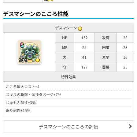
デスマシーンのこころ性能
デスマシーン
HP
152
攻魔
23
MP
25
回魔
23
力
41
素早
16
守
127
器用
25
特殊効果
こころ最大コスト+4
スキルの斬撃・体技ダメージ+7％
じゅもん耐性+3％
眠り耐性+15％
デスマシーンのこころの評価