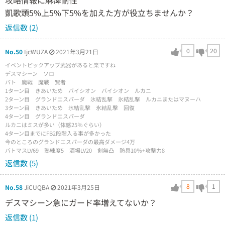
攻略情報に麻痺耐性
凱歌頭5%上5%下5%を加えた方が役立ちませんか？
返信数 (2)
0
20
No.50
IjcWUZA
2021年3月21日
イベントピックアップ武器があると楽ですね
デスマシーン ソロ
バト 魔戦 魔戦 賢者
1ターン目 きあいため バイシオン バイシオン ルカニ
2ターン目 グランドエスパーダ 氷結乱撃 氷結乱撃 ルカニまたはマヌーハ
3ターン目 きあいため 氷結乱撃 氷結乱撃 回復
4ターン目 グランドエスパーダ
ルカニはミスが多い（体感25％ぐらい）
4ターン目までにFB2段階入る事が多かった
今のところのグランドエスパーダの最高ダメージ4万
バトマスLV69 熟練度5 酒場LV20 剣無凸 防具10％+攻撃力8
返信数 (5)
8
1
No.58
JiCUQBA
2021年3月25日
デスマシーン急にガード率増えてないか？
返信数 (1)