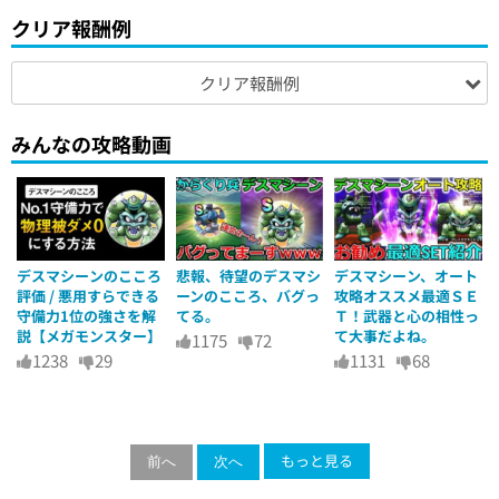
クリア報酬例
クリア報酬例
みんなの攻略動画
デスマシーンのこころ
悲報、待望のデスマシ
デスマシーン、オート
評価 / 悪用すらできる
ーンのこころ、バグっ
攻略オススメ最適ＳＥ
守備力1位の強さを解
てる。
Ｔ！武器と心の相性っ
説【メガモンスター】
て大事だよね。
1175
72
1238
29
1131
68
もっと見る
前へ
次へ