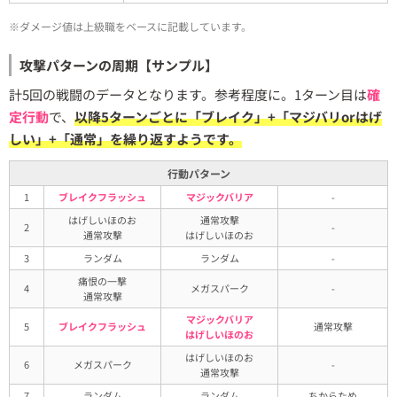
※ダメージ値は上級職をベースに記載しています。
攻撃パターンの周期【サンプル】
計5回の戦闘のデータとなります。参考程度に。1ターン目は
確
定行動
で、
以降5ターンごとに「ブレイク」+「マジバリorはげ
しい」+「通常」を繰り返すようです。
行動パターン
1
ブレイクフラッシュ
マジックバリア
-
はげしいほのお
通常攻撃
2
-
通常攻撃
はげしいほのお
3
ランダム
ランダム
-
痛恨の一撃
4
メガスパーク
-
通常攻撃
マジックバリア
5
ブレイクフラッシュ
通常攻撃
はげしいほのお
はげしいほのお
6
メガスパーク
-
通常攻撃
7
ランダム
ランダム
ちからため