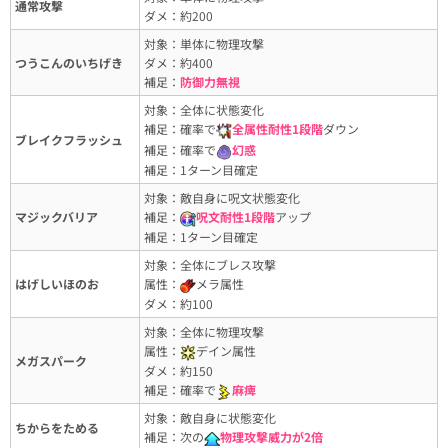
通常攻撃
ダメ：約200
対象：単体に物理攻撃
つうこんのいちげき
ダメ：約400
補足：
防御力無視
対象：全体に状態変化
補足：確率で
全属性耐性1段階
ダウン
ブレイクフラッシュ
補足：確率で
幻惑
補足：1ターン目確定
対象：敵自身に呪文状態変化
マジックバリア
補足：
呪文耐性1段階
アップ
補足：1ターン目確定
対象：全体にブレス攻撃
はげしいほのお
属性：
メラ属性
ダメ：約100
対象：全体に物理攻撃
属性：
デイン属性
メガスパーク
ダメ：約150
補足：確率で
麻痺
対象：敵自身に状態変化
ちからをためる
補足：次の
物理攻撃威力が2倍