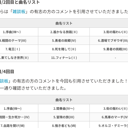
目/2回目と曲名リスト
らは「
雑談板
」の有志の方のコメントを引用させていただきまし
曲名リスト
1.序曲(Ⅷ～）
2.遙かなる旅路(Ⅱ)
3.街の賑わい(Ⅱ)
4.戦闘のテーマ(Ⅲ)
5.勇者の故郷(Ⅳ)
6.酒場でブギウギ(Ⅲ/
7.竜王(Ⅰ)
8.死を賭して(Ⅱ)
9.勇者の挑戦(Ⅲ)
0.果てしなき世界(Ⅱ)
11.フィナーレ(Ⅰ)
-
目/4回目
談板
」の有志の方のコメントを今回も引用させていただきました
一通り確認させていただきました。
曲名リスト
1.序曲(Ⅷ～)
2.間奏曲(Ⅳ～)
3.街の賑わい(Ⅱ)
.戦闘－生か死か－(Ⅳ)
5.冒険の旅(Ⅲ)
6.馬車のマーチ(Ⅳ
7.血路を開け(Ⅶ)
8.強き者ども(Ⅶ)
9.オルゴ・デミーラ(