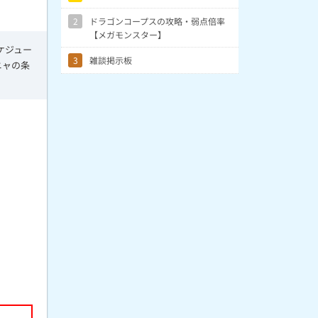
2
ドラゴンコープスの攻略・弱点倍率
【メガモンスター】
ケジュー
3
雑談掲示板
ニャの条