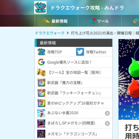
ドラクエウォーク攻略 - みんドラ
最新情報
ツール
ドラクエウォーク
打ち上げ花火2021の演出・開催日程｜
最新情報
攻略TOP
攻略Twitter
Google優先ソースに追加！
【ツール】宝の地図一覧（配布）
新武器「魔力の宝鞭」
新武器「ラッキーフォーチュン」
夏のWピックアップ'26復刻ガチャ
あぶない水着2026
4
まぼろしSPメガモン(四精霊)
6
打ち
用
メガモン「ドラゴンコープス」