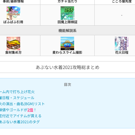
事前/最新情報
ガチャ当たり
こころ優先度
-
ぱふぱふ引用
回魔上限検証
機能解説系
食材集め方
麦わらスライム撮影
花火日程
あぶない水着2021攻略総まとめ
目次
ーム内で打ち上げ花火
催日程・スケジュール
火の演出・曲名(BGM)リスト
験値やゴールドが
2倍
！
宅付近でアイテムが貰える
あぶない水着2021のタグ