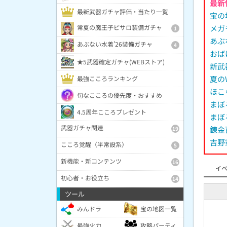
最新
最新武器ガチャ評価・当たり一覧
宝の
メガ
常夏の魔王子ピサロ装備ガチャ
1
あぶ
あぶない水着'26装備ガチャ
4
おば
★5武器確定ガチャ(WEBストア)
新武
夏の
最強こころランキング
ほこ
旬なこころの優先度・おすすめ
まぼ
4.5周年こころプレゼント
まぼ
武器ガチャ関連
錬金
19
吉野
こころ覚醒（半常設系）
5
新機能・新コンテンツ
16
イベ
初心者・お役立ち
14
ツール
みんドラ
宝の地図一覧
最強火力
攻略パーティ