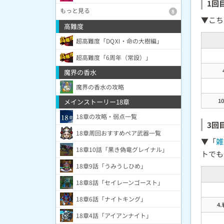
1回
もっと見る
8
▼こち
高難度
超高難度「DQⅪ・命の大樹編」
超高難度「6周年（常設）」
魔界の香水
魔界の香水の攻略
1
メインストーリー18章
18章の攻略・弱点一覧
3回
18章周回おすすめペア武器一覧
▼「
雑
18章10話「黒き偽竜グレイナル」
トでも
18章9話「うみうしひめ」
18章8話「セイレーンゴースト」
18章6話「ナイトキング」
4
18章4話「アイアンナイト」