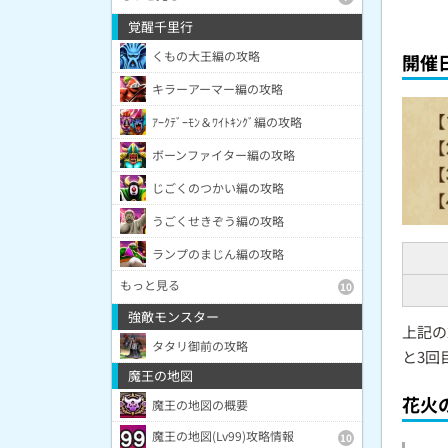
覚醒千里行
くもの大王編の攻略
開催
キラーアーマー編の攻略
ｱｰｸﾃﾞｰﾓﾝ＆ﾜｲﾄｷﾝｸﾞ編の攻略
ボーンファイター編の攻略
じごくのつかい編の攻略
うごくせきぞう編の攻略
ランプのまじん編の攻略
もっと見る
10
強敵モンスター
上記の
タタリ御前の攻略
と3回
魔王の地図
花火
魔王の地図の概要
魔王の地図(Lv99)攻略情報
10