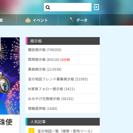
8章
イベント
データ
掲示板
雑談掲示板 (749200)
質問掲示板 (84216)
10分前
愚痴掲示板 (213938)
宝の地図フレンド募集掲示板 (51995)
W家族フォロー掲示板 (3421)
おみやげ交換掲示板 (38192)
情報提供板 (1680)
珠使
人気記事
1
宝の地図一覧（検索・配布ツール）