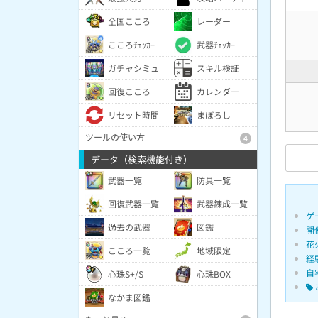
全国こころ
レーダー
こころﾁｪｯｶｰ
武器ﾁｪｯｶｰ
ガチャシミュ
スキル検証
回復こころ
カレンダー
リセット時間
まぼろし
ツールの使い方
4
データ（検索機能付き）
武器一覧
防具一覧
回復武器一覧
武器錬成一覧
ゲ
過去の武器
図鑑
開
花
こころ一覧
地域限定
経
自
心珠S+/S
心珠BOX
なかま図鑑