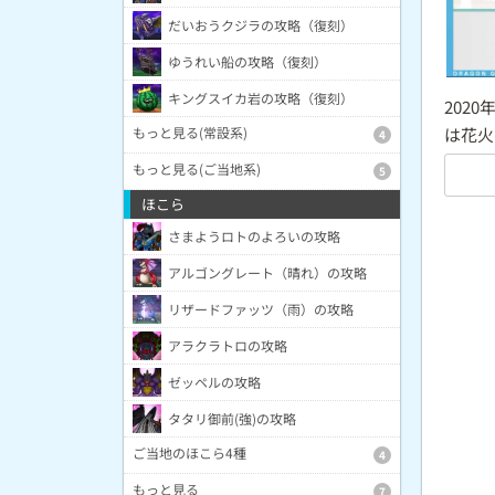
だいおうクジラの攻略（復刻）
ゆうれい船の攻略（復刻）
キングスイカ岩の攻略（復刻）
202
は花火
もっと見る(常設系)
4
もっと見る(ご当地系)
5
ほこら
さまようロトのよろいの攻略
アルゴングレート（晴れ）の攻略
リザードファッツ（雨）の攻略
アラクラトロの攻略
ゼッペルの攻略
タタリ御前(強)の攻略
ご当地のほこら4種
4
もっと見る
7