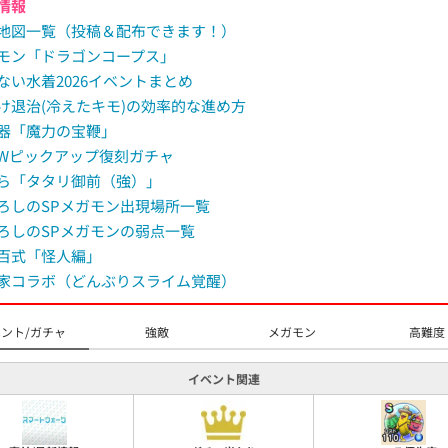
情報
M
地図一覧（投稿＆配布できます！）
u
モン「ドラゴンコープス」
t
ない水着2026イベントまとめ
e
け退治(冷えたキモ)の効率的な進め方
器「魔力の宝鞭」
Wピックアップ復刻ガチャ
ら「タタリ御前（強）」
ろしのSPメガモン出現場所一覧
ろしのSPメガモンの弱点一覧
百式「怪人編」
家コラボ（どんぶりスライム覚醒）
ント/ガチャ
強敵
メガモン
高難度
イベント関連