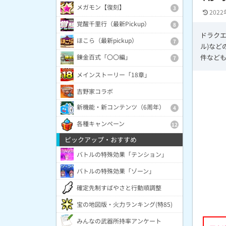
メガモン【復刻】
3
2022
覚醒千里行（最新Pickup）
8
ドラクエ
ほこら（最新pickup）
7
ル)など
錬金百式「〇〇編」
件など
7
メインストーリー「18章」
吉野家コラボ
新機能・新コンテンツ（6周年）
4
各種キャンペーン
12
ピックアップ・おすすめ
バトルの特殊効果「テンション」
バトルの特殊効果「ゾーン」
確定先制すばやさと行動順調整
宝の地図版・火力ランキング(特85)
みんなの武器所持率アンケート