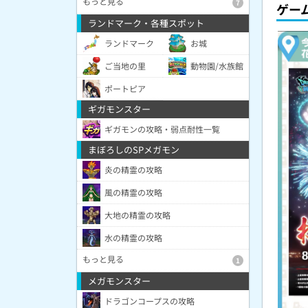
もっと見る
7
ゲー
ランドマーク・各種スポット
ランドマーク
お城
ご当地の里
動物園/水族館
ポートピア
ギガモンスター
ギガモンの攻略・弱点耐性一覧
まぼろしのSPメガモン
炎の精霊の攻略
風の精霊の攻略
大地の精霊の攻略
水の精霊の攻略
もっと見る
1
メガモンスター
ドラゴンコープスの攻略