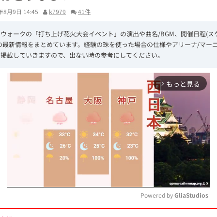
年8月9日 14:45
k7979
41件
ウォークの「打ち上げ花火大会イベント」の演出や曲名/BGM、開催日程(ス
の最新情報をまとめています。経験の珠を使った場合の仕様やアリーナ/マー
も掲載していきますので、出ない時の参考にしてください。
もっと見る
arrow_forward_ios
Powered by 
GliaStudios