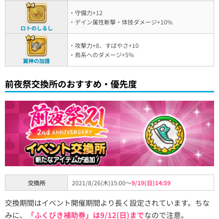
・守備力+12
・デイン属性斬撃・体技ダメージ+10%
ロトのしるし
・攻撃力+8、すばやさ+10
・鳥系へのダメージ+5%
翼神の加護
前夜祭交換所のおすすめ・優先度
交換所
2021/8/26(木)15:00～
9/19(日)14:59
交換期間はイベント開催期間より長く設定されています。ちな
みに、
「ふくびき補助券」は9/12(日)まで
なので注意。