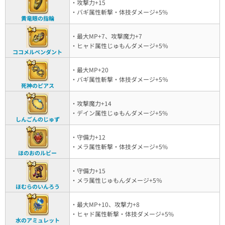
・攻撃力+15
・バギ属性斬撃・体技ダメージ+5%
黄竜眼の指輪
・最大MP+7、攻撃魔力+7
・ヒャド属性じゅもんダメージ+5％
ココメルペンダント
・最大MP+20
・バギ属性斬撃・体技ダメージ+5％
死神のピアス
・攻撃魔力+14
・デイン属性じゅもんダメージ+5%
しんごんのじゅず
・守備力+12
・メラ属性斬撃・体技ダメージ+5%
ほのおのルビー
・守備力+15
・メラ属性じゅもんダメージ+5％
ほむらのいんろう
・最大MP+10、攻撃力+8
・ヒャド属性斬撃・体技ダメージ+5%
水のアミュレット