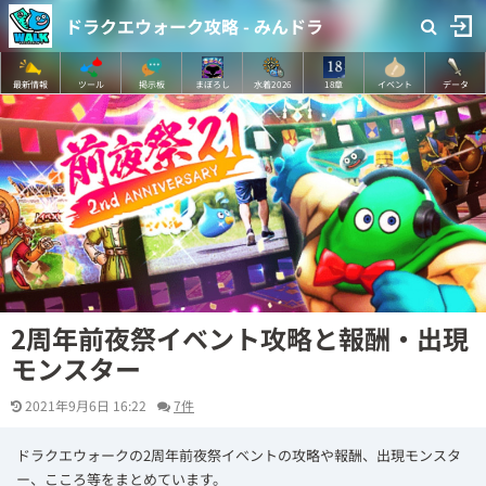
ドラクエウォーク攻略 - みんドラ
最新情報
ツール
掲示板
まぼろし
水着2026
18章
イベント
データ
2周年前夜祭イベント攻略と報酬・出現
モンスター
2021年9月6日 16:22
7件
ドラクエウォークの2周年前夜祭イベントの攻略や報酬、出現モンスタ
ー、こころ等をまとめています。