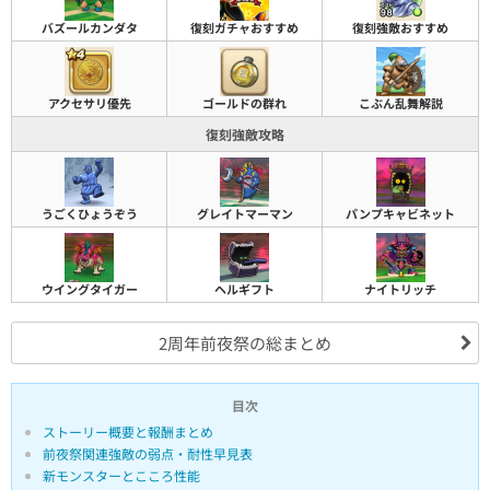
バズールカンダタ
復刻ガチャおすすめ
復刻強敵おすすめ
アクセサリ優先
ゴールドの群れ
こぶん乱舞解説
復刻強敵攻略
うごくひょうぞう
グレイトマーマン
パンプキャビネット
ウイングタイガー
ヘルギフト
ナイトリッチ
2周年前夜祭の総まとめ
目次
ストーリー概要と報酬まとめ
前夜祭関連強敵の弱点・耐性早見表
新モンスターとこころ性能