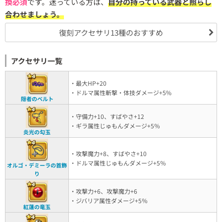
換必須
です。迷っている方は、
自分の持っている武器と照らし
合わせましょう。
復刻アクセサリ13種のおすすめ
アクセサリ一覧
・最大HP+20
・ドルマ属性斬撃・体技ダメージ+5%
隠者のベルト
・守備力+10、すばやさ+12
・ギラ属性じゅもんダメージ+5％
炎光の勾玉
・攻撃魔力+8、すばやさ+10
・ドルマ属性じゅもんダメージ+5％
オルゴ・デミーラの首飾
り
・攻撃力+6、攻撃魔力+6
・ジバリア属性ダメージ+5％
紅蓮の竜玉