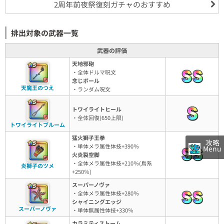
2周年前夜祭復刻ガチャのおすすめ
排出対象の武器一覧
武器の評価
天地邪砲
・全体ドルマ呪文
念じボール
天魔王のつえ
・ランダム呪文
トワイライトヒール
・全体回復(650上限)
トワイライトブルーム
猛火獅子王拳
攻略
・単体メラ属性体技+390％
Menu
火炎裂空脚
・全体メラ属性体技+210％(鳥系
炎獅子のツメ
+250％)
スーパーノヴァ
・全体メラ属性体技+280％
シャイニングエッジ
スーパーノヴァ
・単体無属性体技+330％
カラミティストーム