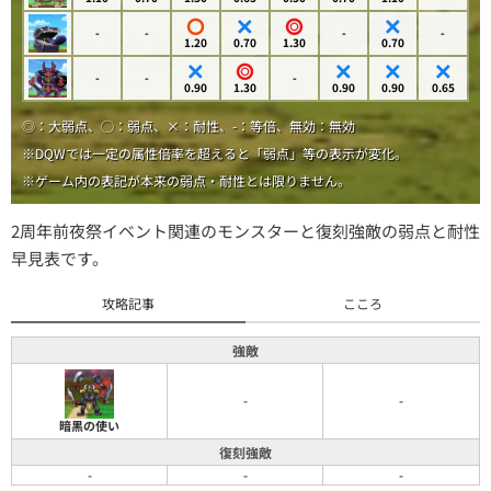
-
-
-
-
1.20
0.70
1.30
0.70
-
-
-
0.90
1.30
0.90
0.90
0.65
◎：大弱点、◯：弱点、×：耐性、-：等倍、無効：無効
※DQWでは一定の属性倍率を超えると「弱点」等の表示が変化。
※ゲーム内の表記が本来の弱点・耐性とは限りません。
2周年前夜祭イベント関連のモンスターと復刻強敵の弱点と耐性
早見表です。
攻略記事
こころ
強敵
-
-
暗黒の使い
復刻強敵
-
-
-