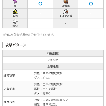
毒
守備減
-
-
即死
すばやさ減
-
-
-
呪い
※特に有効な効果のみ◯を付けています。
攻撃パターン
行動回数
2回行動
主要攻撃
対象：単体に物理攻撃
通常攻撃
ダメ：約130
対象：全体に物理攻撃
いなずま
属性：デイン属性
ダメ：約200
対象：単体に状態異常呪文
メダパニ
補足：確率で混乱