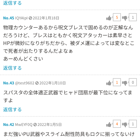
返信する
5
1
No.45
IQYAIpI
2022年1月18日
物理カウンターあるから呪文ブレスで固めるのが正解なん
だろうけど、ブレスはともかく呪文アタッカーは素早さと
HPが微妙になりがちだから、被ダメ運によっては変なとこ
で死者が出たりするんだよなぁ
あーめんどくさい
返信する
1
0
No.43
@test9602
2022年1月10日
スパスタの全体適正武器でヒャド団扇が最下位になってま
すよ
返信する
4
1
No.42
MwEYF0Q
2022年1月5日
まだ強いPU武器やスライム耐性防具もロクに揃ってないけ