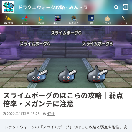
ドラクエウォーク攻略 - みんドラ
最新情報
ツール
掲示板
まぼろし
水着2026
18章
イベント
データ
スライムボーグのほこらの攻略｜弱点
倍率・メガンテに注意
2022年4月3日 13:28
47件
ドラクエウォークの「スライムボーグ」のほこら攻略と弱点や耐性、攻