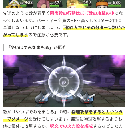
先述のように敵が素早く
回復役の行動はほぼ敵の攻撃の後
にな
ってしまいます。パーティー全員のHPを高くして1ターン目に
全滅しないようにしましょう。
回復2人だとその分ターン数がか
かってしまう
ので注意が必要です。
「やいばでみをまもる」が厄介
敵が「やいばでみをまもる」の時に
物理攻撃をするとカウンタ
ーでダメージ
を受けてしまいます。無理に物理攻撃するよりも
他の個体に攻撃するか、
呪文での火力役を編成
するなどした方