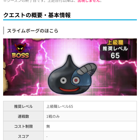
※シーズンの終了日です。上記日付以降は、
出現しません
。
クエストの概要・基本情報
スライムボーグのほこら
推奨レベル
上級職レベル65
連戦数
1戦のみ
コスト制限
無
スコア
-