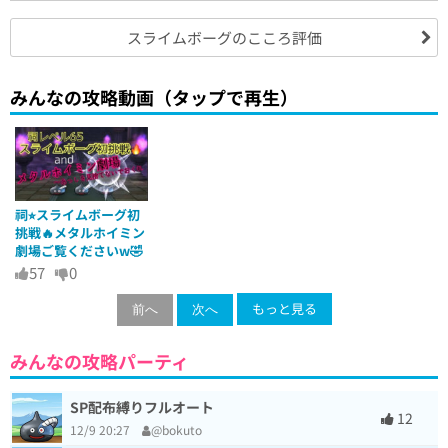
スライムボーグのこころ評価
みんなの攻略動画（タップで再生）
祠⭐︎スライムボーグ初
挑戦🔥メタルホイミン
劇場ご覧くださいw🤣
57
0
もっと見る
前へ
次へ
みんなの攻略パーティ
SP配布縛りフルオート
12
12/9 20:27
@bokuto