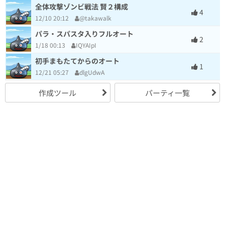
全体攻撃ゾンビ戦法 賢２構成
4
12/10 20:12
@takawalk
パラ・スパスタ入りフルオート
2
1/18 00:13
IQYAIpI
初手まもたてからのオート
1
12/21 05:27
dlgUdwA
作成ツール
パーティ一覧