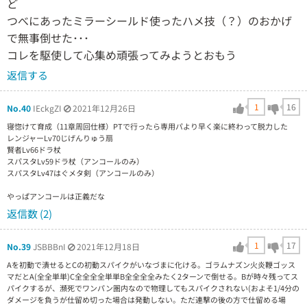
ど
つべにあったミラーシールド使ったハメ技（？）のおかげ
で無事倒せた･･･
コレを駆使して心集め頑張ってみようとおもう
返信する
1
16
No.40
IEckgZI
2021年12月26日
寝惚けて育成（11章周回仕様）PTで行ったら専用パより早く楽に終わって脱力した
レンジャーLv70じげんりゅう扇
賢者Lv66ドラ杖
スパスタLv59ドラ杖（アンコールのみ）
スパスタLv47はぐメタ剣（アンコールのみ）
やっぱアンコールは正義だな
返信数 (2)
1
17
No.39
JSBBBnI
2021年12月18日
Aを初動で潰せるとCの初動スパイクがいなづまに化ける。ゴラムナズン火炎鞭ゴッス
マだとA(全全単単)C全全全全単単B全全全全みたく2ターンで倒せる。Bが時々残ってス
パイクするが、瀕死でワンパン圏内なので物理してもスパイクされない(およそ1/4分の
ダメージを負うが仕留め切った場合は発動しない。ただ連撃の後の方で仕留める場