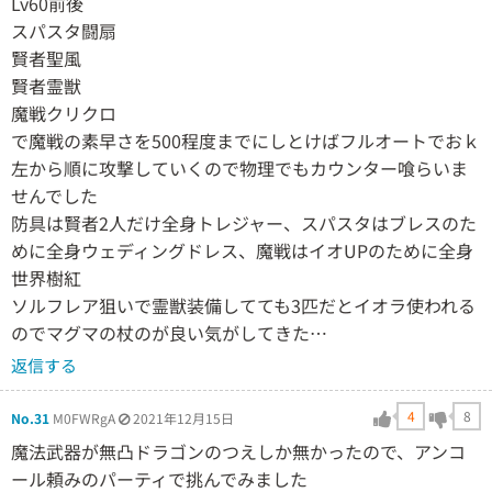
Lv60前後
スパスタ闘扇
賢者聖風
賢者霊獣
魔戦クリクロ
で魔戦の素早さを500程度までにしとけばフルオートでおｋ
左から順に攻撃していくので物理でもカウンター喰らいま
せんでした
防具は賢者2人だけ全身トレジャー、スパスタはブレスのた
めに全身ウェディングドレス、魔戦はイオUPのために全身
世界樹紅
ソルフレア狙いで霊獣装備してても3匹だとイオラ使われる
のでマグマの杖のが良い気がしてきた…
返信する
4
8
No.31
M0FWRgA
2021年12月15日
魔法武器が無凸ドラゴンのつえしか無かったので、アンコ
ール頼みのパーティで挑んでみました