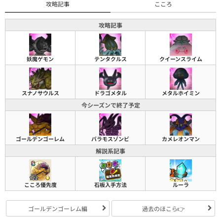
攻略記事
こころ
攻略記事
妖魔ゲモン
テンタクルス
クイーンスライム
スナノサウルス
ドラゴメタル
メタルホイミン
今シーズンで終了予定
ゴールデンゴーレム
バラモスゾンビ
カメレオンマン
解説系記事
こころ優先度
石板入手方法
ルーラ
ゴールデンゴーレム編
過去のほこら👉