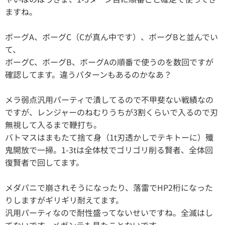
ますね。
ボーグA、ボーグC（Cが真ん中です）、ボーグBと並んでい
て、
ボーグC、ボーグB、ボーグAの順番で使うのを数回ですが
確認してます。違うパターンもあるのかなあ？
メラ弱点汎用パーティで潰してるので不甲斐ない戦績なの
ですが、レンジャーのねむりうちが3割くらいで入るので刃
無視して入るまで鞭打ち。
バトマスはまもたて捨て身（1t刃透かしでテキトーに）殲
鬼開放で一掃。1-3tは全体杖でゴリゴリ削る賢者、全体回
復賢者で回してます。
メダパニで崩されそうになったり、落雷でHP2桁になった
りしますがギリギリ耐えてます。
汎用パーティなので耐性盛ってないせいですね。全滅はし