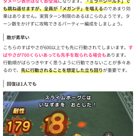
ダメージ表示はなく即全滅
になります。
「ミラーシールド」で
も跳ね返せますが、全員が「メガンテ」を唱える
のであまり効
果はありません。実質ターン制限のあるほこらのようです。タ
ーン数をかけずに攻略できるパーティー編成をしましょう。
敵が素早い
こちらのすばやさが600以上でも先に行動されてしまいます。
す
ばやさが700くらいあっても先手を取られる場合も
あります。
行動順がばらつきやすく思うように行動できないことが多々あ
るので、
先に行動されることを想定した立ち回り
が重要です。
回復は1人でも