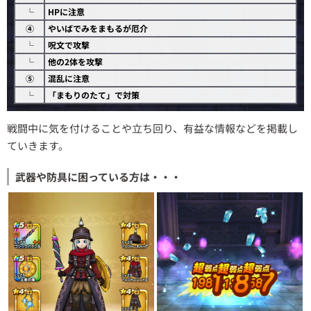
└
HPに注意
④
やいばでみをまもるが厄介
└
呪文で攻撃
└
他の2体を攻撃
⑤
混乱に注意
└
「まもりのたて」で対策
戦闘中に気を付けることや立ち回り、有益な情報などを掲載し
ていきます。
武器や防具に困っている方は・・・