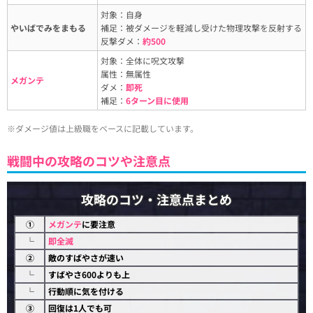
対象：自身
やいばでみをまもる
補足：被ダメージを軽減し受けた物理攻撃を反射する
反撃ダメ：
約500
対象：全体に呪文攻撃
属性：無属性
メガンテ
ダメ：
即死
補足：
6ターン目に使用
※ダメージ値は上級職をベースに記載しています。
戦闘中の攻略のコツや注意点
攻略のコツ・注意点まとめ
①
メガンテ
に要注意
└
即全滅
②
敵のすばやさが速い
└
すばやさ600よりも上
└
行動順に気を付ける
③
回復は1人でも可