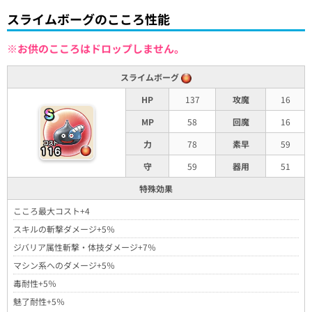
スライムボーグのこころ性能
※お供のこころはドロップしません。
スライムボーグ
HP
137
攻魔
16
MP
58
回魔
16
力
78
素早
59
守
59
器用
51
特殊効果
こころ最大コスト+4
スキルの斬撃ダメージ+5％
ジバリア属性斬撃・体技ダメージ+7％
マシン系へのダメージ+5％
毒耐性+5％
魅了耐性+5％