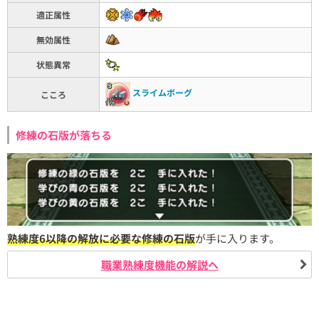
適正属性
無効属性
状態異常
スライムボーグ
こころ
修練の石版が落ちる
熟練度6以降の解放に必要な修練の石版
が手に入ります。
職業熟練度機能の解説へ