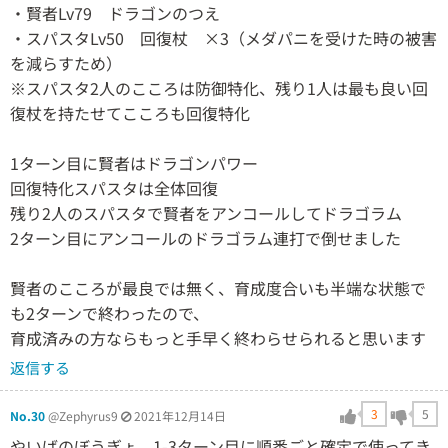
・賢者Lv79 ドラゴンのつえ
・スパスタLv50 回復杖 ×3（メダパニを受けた時の被害
を減らすため）
※スパスタ2人のこころは防御特化、残り1人は最も良い回
復杖を持たせてこころも回復特化
1ターン目に賢者はドラゴンパワー
回復特化スパスタは全体回復
残り2人のスパスタで賢者をアンコールしてドラゴラム
2ターン目にアンコールのドラゴラム連打で倒せました
賢者のこころが最良では無く、育成度合いも半端な状態で
も2ターンで終わったので、
育成済みの方ならもっと手早く終わらせられると思います
返信する
3
5
No.30
@Zephyrus9
2021年12月14日
やいばのぼうぎょ、1-3ターン目に順番ごと確定で使ってき