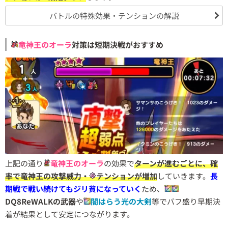
バトルの特殊効果・テンションの解説
竜神王のオーラ
対策は短期決戦がおすすめ
上記の通り
竜神王のオーラ
の効果で
ターンが進むごとに、確
率で竜神王の攻撃威力・
テンションが増加
していきます。
長
期戦で戦い続けてもジリ貧になっていく
ため、
DQ8ReWALKの武器
や
闇はらう光の大剣
等でバフ盛り早期決
着が結果として安定につながります。