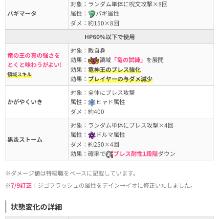
対象：ランダム単体に呪文攻撃×8回
バギマータ
属性：
バギ属性
ダメ：約150×8回
HP60%以下で使用
対象：敵自身
竜の王の真の強さを
効果：
領域
「竜の試練」
を展開
とくと味わうがよい!
効果：
竜神王のブレス強化
領域スキル
効果：
プレイヤーの与ダメ減少
対象：全体にブレス攻撃
かがやくいき
属性：
ヒャド属性
ダメ：約400
対象：ランダム単体にブレス攻撃×4回
属性：
ドルマ属性
黒炎ストーム
ダメ：約250×4回
効果：確率で
ブレス耐性1段階
ダウン
※ダメージ値は特級職をベースに記載しています。
※
7/9訂正
：ジゴフラッシュの属性をデイン→イオに修正いたしました。
状態変化の詳細